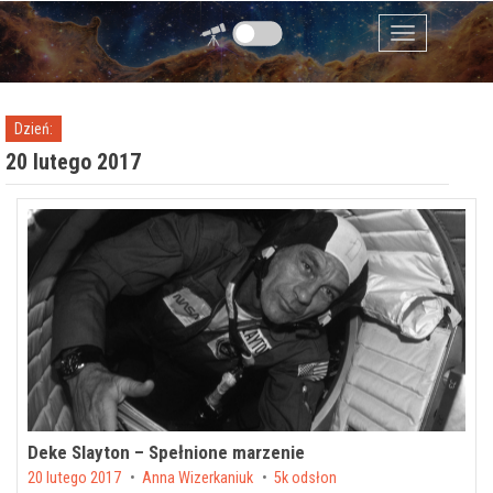
Przejdź do zawartości
Menu
Dzień:
20 lutego 2017
Deke Slayton – Spełnione marzenie
Posted on
20 lutego 2017
by
Anna Wizerkaniuk
5k odsłon