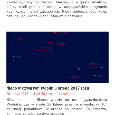
Został wybrany do zespołu Mercury 7 – grupy śmiałków,
którzy mieli przetrzeć szlaki w amerykańskim programie
kosmicznych lotów załogowych. Kiedy nadeszła jego kolej,
odsunęli go. Jednak upór i silna wola pozwoliła …
Niebo w czwartym tygodniu lutego 2017 roku
Posted on
20 lutego 2017
by
Ariel Majcher
12k odsłon
Kilka dni temu Słońce weszło na teren gwiazdozbioru
Wodnika, zaś w środę 22 lutego przetnie równoleżnik 10°
deklinacji południowej w drodze na północ. To oznacza,
że mamy za sobą już dwa miesiące …