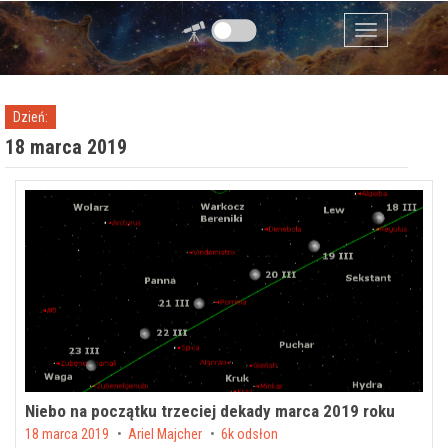
Przejdź do zawartości
Menu
Dzień:
18 marca 2019
Niebo na początku trzeciej dekady marca 2019 roku
Posted on
18 marca 2019
by
Ariel Majcher
6k odsłon