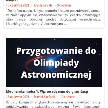
Posted on
16 czerwca 2021
by
Krystyna Syty
3k odsłon
“Do końca czasu. Umysł, materia i nasze poszukiwanie sensu
w zmieniającym się Wszechświecie” to książka omawiająca
stan naszej obecnej wiedzy dotyczącej wszechświata
i ludzkiego organizmu. Autor zaczyna …
Mechanika nieba 1: Wprowadzenie do grawitacji
Posted on
16 czerwca 2021
by
Michał Stefanik
10k odsłon
W paru kolejnych artykułach postaramy się przybliżyć naturę
oddziaływania grawitacyjnego według fizyki klasycznej.