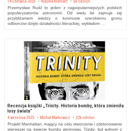
Posted on
14 czerwca 2026
by
Klaudia Kramarz
6k odsłon
Przemysław Rudź to jeden z najpopularniejszych polskich
popularyzatorów astronomii. Od wielu lat zajmuje się
przybliżaniem wiedzy o kosmosie szerokiemu gronu
odbiorców dzięki działalności literackiej, wykładom …
Recenzja książki „Trinity. Historia bomby, która zmieniła
losy świata”
Posted on
4 września 2025
by
Michał Markowicz
22k odsłon
Projekt Manhattan, mający na celu stworzenie i zdetonowanie
pierwszej na świecie bomby atomowej, Trinity, był jednym z