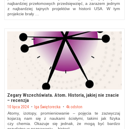
najbardziej przełomowych przedsięwzięć, a zarazem jednym
z najbardziej tajnych projektów w historii USA. W tym
projekcie brały …
Zegary Wszechświata. Atom. Historia, jakiej nie znacie
– recenzja
Posted on
10 lipca 2024
by
Iga Świętorecka
4k odsłon
Atomy, izotopy, promieniowanie – pojęcia te zazwyczaj
kojarzą nam się z naukami ścisłymi, takimi jak fizyka
czy chemia. Okazuje się jednak, że mogą być bardzo
przydatne w poznawaniu… historii. …