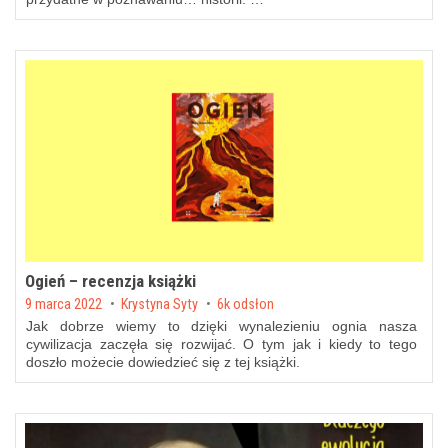
Ogień – recenzja książki
Posted on
9 marca 2022
by
Krystyna Syty
6k odsłon
Jak dobrze wiemy to dzięki wynalezieniu ognia nasza
cywilizacja zaczęła się rozwijać. O tym jak i kiedy to tego
doszło możecie dowiedzieć się z tej książki.