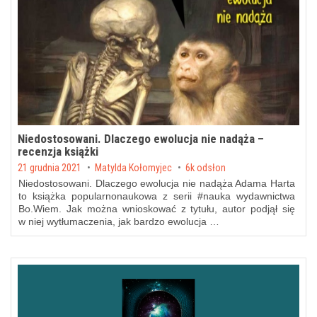
Niedostosowani. Dlaczego ewolucja nie nadąża –
recenzja książki
Posted on
21 grudnia 2021
by
Matylda Kołomyjec
6k odsłon
Niedostosowani. Dlaczego ewolucja nie nadąża Adama Harta
to książka popularnonaukowa z serii #nauka wydawnictwa
Bo.Wiem. Jak można wnioskować z tytułu, autor podjął się
w niej wytłumaczenia, jak bardzo ewolucja …