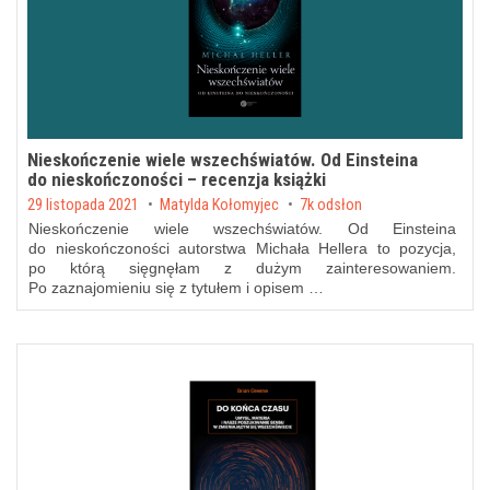
Nieskończenie wiele wszechświatów. Od Einsteina
do nieskończoności – recenzja książki
Posted on
29 listopada 2021
by
Matylda Kołomyjec
7k odsłon
Nieskończenie wiele wszechświatów. Od Einsteina
do nieskończoności autorstwa Michała Hellera to pozycja,
po którą sięgnęłam z dużym zainteresowaniem.
Po zaznajomieniu się z tytułem i opisem …