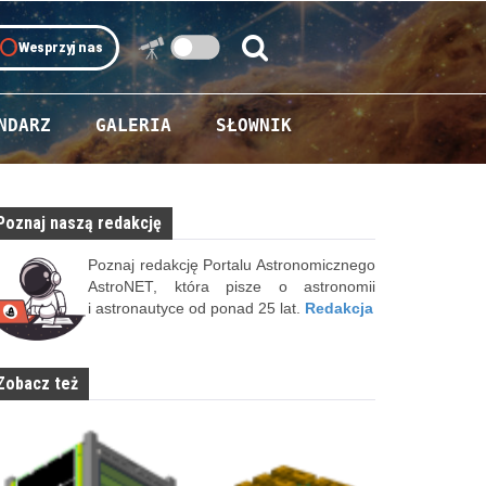
oll
Wesprzyj nas
Szukaj:
Szukaj
NDARZ
GALERIA
SŁOWNIK
Poznaj naszą redakcję
Poznaj redakcję Portalu Astronomicznego
AstroNET, która pisze o astronomii
i astronautyce od ponad 25 lat.
Redakcja
Zobacz też