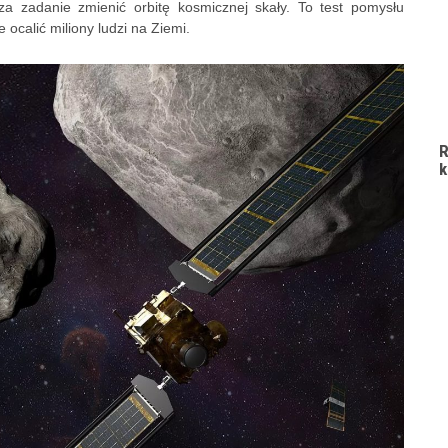
a zadanie zmienić orbitę kosmicznej skały. To test pomysłu
ocalić miliony ludzi na Ziemi.
R
k