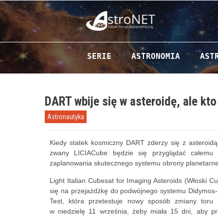
Przejdź do zawartości
SERIE
ASTRONOMIA
AST
DART wbije się w asteroidę, ale kt
Astronautyka
Kiedy statek kosmiczny DART zderzy się z asteroidą
zwany LICIACube będzie się przyglądać całemu z
zaplanowania skutecznego systemu obrony planetarne
Light Italian Cubesat for Imaging Asteroids (Włoski C
się na przejażdżkę do podwójnego systemu Didymos-Di
Test, która przetestuje nowy sposób zmiany toru r
w niedzielę 11 września, żeby miała 15 dni, aby pr