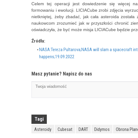
Celem tej operacji jest dowiedzenie się więcej n
formowaniu i ewolucji. LICIACube zrobi zdjęcia wyrz
nietkniętej, żeby zbadać, jak cała asteroida została 
naukowcom zrozumieć jak w przyszłości chronić zi
oświadczyła, że być może misja LICIACube będzie prze
Źródła:
NASA:Tereza Pultarova;NASA will slam a spacecraft into
happens;19.09.2022
Masz pytanie? Napisz do nas
Tagi
Asteroidy
Cubesat
DART
Didymos
Obrona Plan