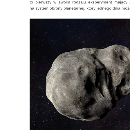
to pierwszy w swoim rodzaju eksperyment mający z
na system obrony planetarnej, który jednego dnia może 