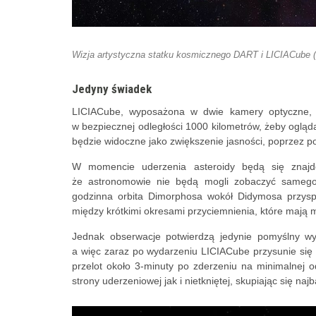
Wizja artystyczna statku kosmicznego DART i LICIACube (
Jedyny świadek
LICIACube, wyposażona w dwie kamery optyczne,
w bezpiecznej odległości 1000 kilometrów, żeby ogląd
będzie widoczne jako zwiększenie jasności, poprzez p
W momencie uderzenia asteroidy będą się znajd
że astronomowie nie będą mogli zobaczyć samego
godzinna orbita Dimorphosa wokół Didymosa przyspi
między krótkimi okresami przyciemnienia, które mają 
Jednak obserwacje potwierdzą jedynie pomyślny wyni
a więc zaraz po wydarzeniu LICIACube przysunie się bl
przelot około 3-minuty po zderzeniu na minimalnej 
strony uderzeniowej jak i nietkniętej, skupiając się n