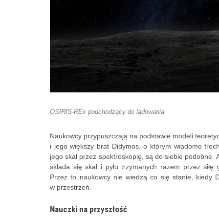
OSIRIS-REx podchodzący do lądowania.
Naukowcy przypuszczają na podstawie modeli teorety
i jego większy brat Didymos, o którym wiadomo troc
jego skał przez spektroskopię, są do siebie podobne.
składa się skał i pyłu trzymanych razem przez siłę g
Przez to naukowcy nie wiedzą co się stanie, kiedy D
w przestrzeń.
Nauczki na przyszłość