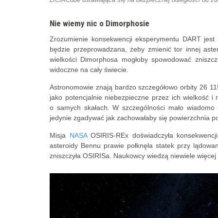
Nie wiemy nic o Dimorphosie
Zrozumienie konsekwencji eksperymentu DART jest
będzie przeprowadzana, żeby zmienić tor innej aster
wielkości Dimorphosa mogłoby spowodować zniszcze
widoczne na cały świecie.
Astronomowie znają bardzo szczegółowo orbity 26 115
jako potencjalnie niebezpieczne przez ich wielkość i 
o samych skałach. W szczególności mało wiadomo o
jedynie zgadywać jak zachowałaby się powierzchnia 
Misja
NASA
OSIRIS-REx doświadczyła konsekwencji 
asteroidy Bennu prawie połknęła statek przy lądowa
zniszczyła OSIRISa. Naukowcy wiedzą niewiele więcej