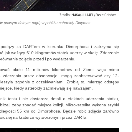
NASA/JHUAPL/Steve Gribben
w prawym dolnym rogu) w pobliżu asteroidy Didymos.
 podąży za DARTem w kierunku Dimorphosa i zatrzyma się
ać jak ważący 610 kilogramów statek uderzy w skałę. Zderzenie
orównanie zdjęcie przed i po wydarzeniu.
ować około 11 milionów kilometrów od Ziemi, więc mimo
 zderzenia przez obserwacje, mogą zaobserwować czy 12-
eszyła zgodnie z oczekiwaniami. Zrobią to, mierząc odstępy
miejsce, kiedy asteroidy zaćmiewają się nawzajem.
k testu i nie dostarczą detali o efektach uderzenia statku,
iżej, żeby zbadać miejsce kolizji. Mikro-satelita wykona szybki
odległości 55 km od Dimorphosa. Będzie robić zdjęcia zarówno
ajbardziej na kraterze wytworzonym przez DARTa.