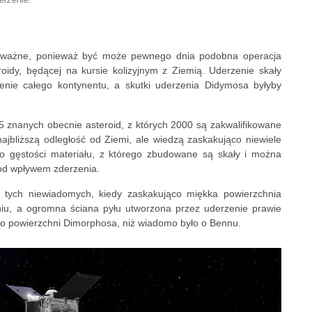
 ważne, ponieważ być może pewnego dnia podobna operacja
oidy, będącej na kursie kolizyjnym z Ziemią. Uderzenie skały
nie całego kontynentu, a skutki uderzenia Didymosa byłyby
 znanych obecnie asteroid, z których 2000 są zakwalifikowane
najbliższą odległość od Ziemi, ale wiedzą zaskakująco niewiele
 gęstości materiału, z którego zbudowane są skały i można
pod wpływem zderzenia.
tych niewiadomych, kiedy zaskakująco miękka powierzchnia
niu, a ogromna ściana pyłu utworzona przez uderzenie prawie
 o powierzchni Dimorphosa, niż wiadomo było o Bennu.