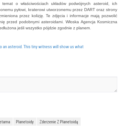
a temat o właściwościach układów podwójnych asteroid, ich
uconemu pyłowi, kraterowi utworzonemu przez DART oraz strony
zmieniona przez kolizję. Te zdjęcia i informacje mają pozwolić
emię przed podobnymi asteroidami. Włoska Agencja Kosmiczna
dłużona jeśli wszystko pójdzie zgodnie z planem.
 an asteroid. This tiny witness will show us what
etarna
Planetoidy
Zderzenie Z Planetoidą