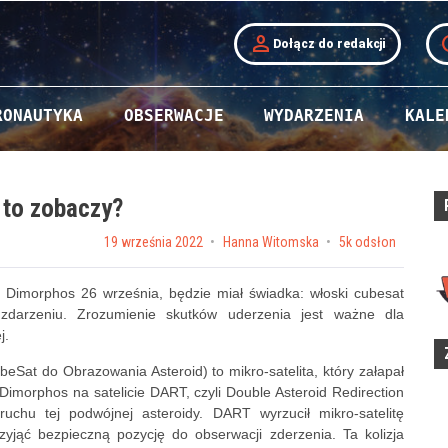
person
t
Dołącz do redakcji
RONAUTYKA
OBSERWACJE
WYDARZENIA
KALE
o to zobaczy?
Posted on
19 września 2022
by
Hanna Witomska
5k odsłon
 Dimorphos 26 września, będzie miał świadka: włoski cubesat
darzeniu. Zrozumienie skutków uderzenia jest ważne dla
j.
ubeSat do Obrazowania Asteroid) to mikro-satelita, który załapał
morphos na satelicie DART, czyli Double Asteroid Redirection
uchu tej podwójnej asteroidy. DART wyrzucił mikro-satelitę
zyjąć bezpieczną pozycję do obserwacji zderzenia. Ta kolizja