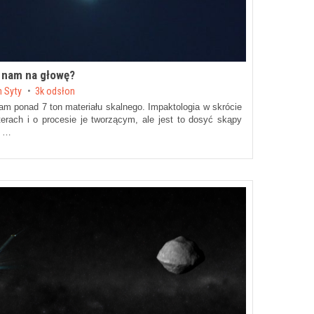
a nam na głowę?
n Syty
3k odsłon
m ponad 7 ton materiału skalnego. Impaktologia w skrócie
erach i o procesie je tworzącym, ale jest to dosyć skąpy
e …