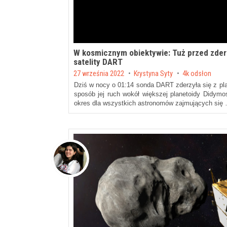
W kosmicznym obiektywie: Tuż przed zder
satelity DART
Posted on
27 września 2022
by
Krystyna Syty
4k odsłon
Dziś w nocy o 01:14 sonda DART zderzyła się z pla
sposób jej ruch wokół większej planetoidy Didym
okres dla wszystkich astronomów zajmujących się