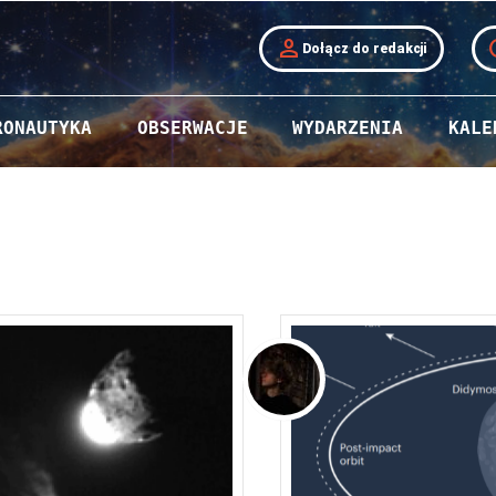
person
t
Dołącz do redakcji
RONAUTYKA
OBSERWACJE
WYDARZENIA
KALE