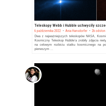
Teleskopy Webb i Hubble uchwyciły szcze
Posted on
6 października 2022
by
Ania Hansdorfer
2k odsłon
Dwa z najważniejszych teleskopów NASA, Kosm
Kosmiczny Teleskop Hubble’a zrobiły zdjęcia nie
na celowym rozbiciu statku kosmicznego na pow
pierwszym …