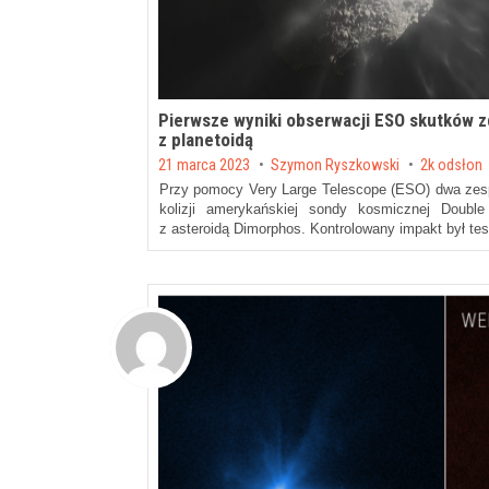
Pierwsze wyniki obserwacji ESO skutków 
z planetoidą
Posted on
21 marca 2023
by
Szymon Ryszkowski
2k odsłon
Przy pomocy Very Large Telescope (ESO) dwa zes
kolizji amerykańskiej sondy kosmicznej Double
z asteroidą Dimorphos. Kontrolowany impakt był te