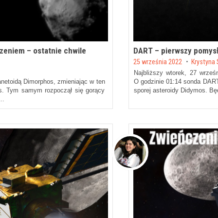
zeniem – ostatnie chwile
DART – pierwszy pomysł
Posted on
25 września 2022
by
Krystyna 
Najbliższy wtorek, 27 wrześ
netoidą Dimorphos, zmieniając w ten
O godzinie 01:14 sonda DART 
os. Tym samym rozpoczął się gorący
sporej asteroidy Didymos. Bę
 …