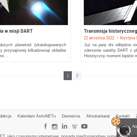
a w misji DART
Transmisja historyczneg
Posted on
22 września 2022
by
Krystyna 
użych planetoid (skatalogowanych
Już na parę dni odbędzie si
 przynajmniej kilkadziesiąt układów
zderzenie satelity DART z p
ano …
Historyczny moment będzie m
1
2
dakcja
Kalendarz AstroNETu
Darowizna
Almukantarat
Kontakt
Na
ET, jako czasopismo internetowe, posiada międzynarodowy numer ISSN 168