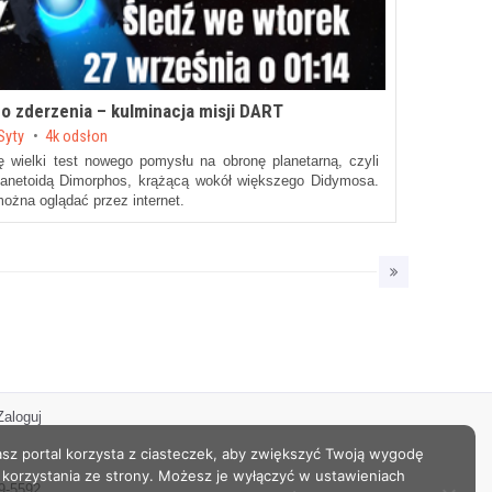
o zderzenia – kulminacja misji DART
Syty
4k odsłon
ę wielki test nowego pomysłu na obronę planetarną, czyli
lanetoidą Dimorphos, krążącą wokół większego Didymosa.
ożna oglądać przez internet.
Zaloguj
sz portal korzysta z ciasteczek, aby zwiększyć Twoją wygodę
korzystania ze strony. Możesz je wyłączyć w ustawieniach
9-5592.