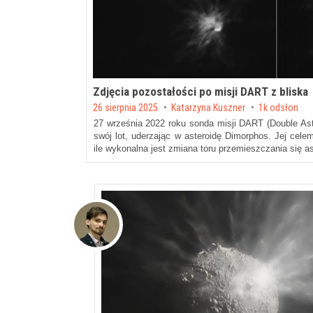
Zdjęcia pozostałości po misji DART z bliska
Posted on
26 sierpnia 2025
by
Katarzyna Kuszner
1k odsłon
27 września 2022 roku sonda misji DART (Double Ast
swój lot, uderzając w asteroidę Dimorphos. Jej cel
ile wykonalna jest zmiana toru przemieszczania się a