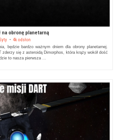
 na obronę planetarną
Syty
4k odsłon
nia, będzie bardzo ważnym dniem dla obrony planetarnej.
zderzy się z asteroidą Dimorphos, która krąży wokół dość
dzie to nasza pierwsza …