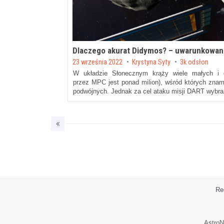
Dlaczego akurat Didymos? – uwarunkowani
Posted on
23 września 2022
by
Krystyna Syty
3k odsłon
W układzie Słonecznym krąży wiele małych i d
przez MPC jest ponad milion), wśród których znamy
podwójnych. Jednak za cel ataku misji DART wybr
Re
AstroN