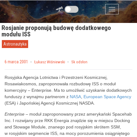
Przejdź do zawartości
Menu
Rosjanie proponują budowę dodatkowego
modułu ISS
Astronautyka
Posted on
6 marca 2001
by
Łukasz Wiśniewski
5k odsłon
Rosyjska Agencja Lotnictwa i Przestrzeni Kosmicznej,
Rosawiakosmos, zaproponowała rozbudowę ISS o moduł
komercyjny – Enterprise. Ma to umożliwić uzyskanie dodatkowych
funduszy z wynajmu partnerom z
NASA
,
European Space Agency
(ESA) i Japońskiej Agencji Kosmicznej NASDA.
Enterprise
– moduł zaproponowany przez amerykański Spacehab
Inc. I rozwijany prze RKK Energia znajdzie się w miejscu Docking
and Stowage Module, znanego pod rosyjskim skrótem SSM,
w rosyjskim segmencie ISS, na mocy porozumienia osiągniętego