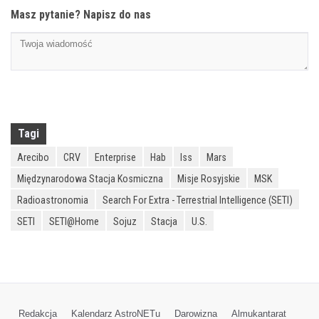
Masz pytanie? Napisz do nas
Tagi
Arecibo
CRV
Enterprise
Hab
Iss
Mars
Międzynarodowa Stacja Kosmiczna
Misje Rosyjskie
MSK
Radioastronomia
Search For Extra - Terrestrial Intelligence (SETI)
SETI
SETI@home
Sojuz
Stacja
U.S.
Redakcja
Kalendarz AstroNETu
Darowizna
Almukantarat