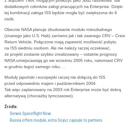
z Sojuzem TMA, mogącym posłużyć jako „łódź ratunkowa” dla
dodatkowych członków załogi pracujących na Enterprise. Dzięki
tej kombinacji załoga ISS będzie mogła być zwiększona do 6
osób.
Obecnie NASA planuje zbudowanie modułu mieszkalnego
(znanego jako U.S. Hab) zarówno jak i tak zwanego CRV – Crew
Return Vehicle. Połączone mają zapewnić możliwość pobytu
na ISS siedmiu osobom. Ale nie należy raczej oczekiwać,
że projekt zostanie szybko zrealizowany – ostatnie prognozy
NASA umiejscawiają go we wrześniu 2005 roku, natomiast CRV
w grudniu tegoż samego roku….
Moduły japoński i europejski raczej nie dołączą do ISS
przed odpowiednio majem i październikiem 2004.
Tak więc zaplanowany na 2003 rok Enterprise może być dobrą
alternatywą (chociażby tymczasowo).
Źródła:
Serwis Spaceflight Now
Russia offers module, extra Soyuz capsule to partners