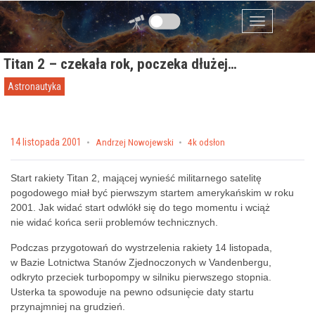
Przejdź do zawartości
Menu
Titan 2 – czekała rok, poczeka dłużej…
Astronautyka
Posted on
14 listopada 2001
by
Andrzej Nowojewski
4k odsłon
Start rakiety Titan 2, mającej wynieść militarnego satelitę
pogodowego miał być pierwszym startem amerykańskim w roku
2001. Jak widać start odwlókł się do tego momentu i wciąż
nie widać końca serii problemów technicznych.
Podczas przygotowań do wystrzelenia rakiety 14 listopada,
w Bazie Lotnictwa Stanów Zjednoczonych w Vandenbergu,
odkryto przeciek turbopompy w silniku pierwszego stopnia.
Usterka ta spowoduje na pewno odsunięcie daty startu
przynajmniej na grudzień.