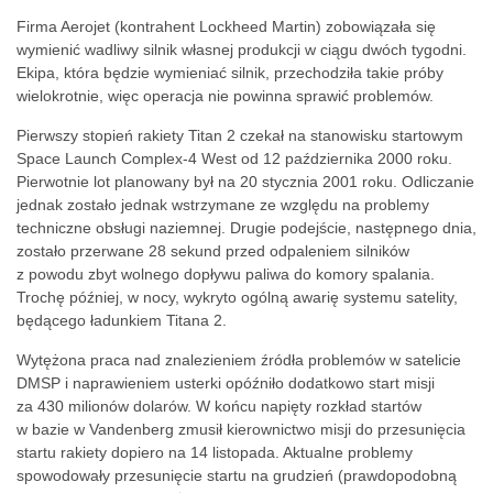
Firma Aerojet (kontrahent Lockheed Martin) zobowiązała się
wymienić wadliwy silnik własnej produkcji w ciągu dwóch tygodni.
Ekipa, która będzie wymieniać silnik, przechodziła takie próby
wielokrotnie, więc operacja nie powinna sprawić problemów.
Pierwszy stopień rakiety Titan 2 czekał na stanowisku startowym
Space Launch Complex-4 West od 12 października 2000 roku.
Pierwotnie lot planowany był na 20 stycznia 2001 roku. Odliczanie
jednak zostało jednak wstrzymane ze względu na problemy
techniczne obsługi naziemnej. Drugie podejście, następnego dnia,
zostało przerwane 28 sekund przed odpaleniem silników
z powodu zbyt wolnego dopływu paliwa do komory spalania.
Trochę później, w nocy, wykryto ogólną awarię systemu satelity,
będącego ładunkiem Titana 2.
Wytężona praca nad znalezieniem źródła problemów w satelicie
DMSP i naprawieniem usterki opóźniło dodatkowo start misji
za 430 milionów dolarów. W końcu napięty rozkład startów
w bazie w Vandenberg zmusił kierownictwo misji do przesunięcia
startu rakiety dopiero na 14 listopada. Aktualne problemy
spowodowały przesunięcie startu na grudzień (prawdopodobną