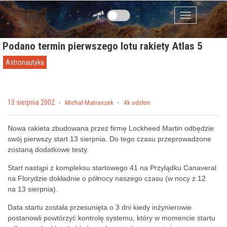
Przejdź do zawartości
Menu
Podano termin pierwszego lotu rakiety Atlas 5
Astronautyka
Posted on
13 sierpnia 2002
by
Michał Matraszek
4k odsłon
Nowa rakieta zbudowana przez firmę Lockheed Martin odbędzie
swój pierwszy start 13 sierpnia. Do tego czasu przeprowadzone
zostaną dodatkowe testy.
Start nastąpi z kompleksu startowego 41 na Przylądku Canaveral
na Florydzie dokładnie o północy naszego czasu (w nocy z 12
na 13 sierpnia).
Data startu została przesunięta o 3 dni kiedy inżynierowie
postanowli powtórzyć kontrolę systemu, który w momencie startu