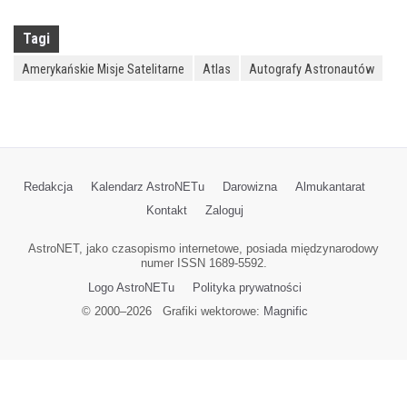
Tagi
Amerykańskie Misje Satelitarne
Atlas
Autografy Astronautów
Redakcja
Kalendarz AstroNETu
Darowizna
Almukantarat
Kontakt
Zaloguj
AstroNET, jako czasopismo internetowe, posiada międzynarodowy
numer ISSN 1689-5592.
Logo AstroNETu
Polityka prywatności
© 2000–
2026
Grafiki wektorowe:
Magnific