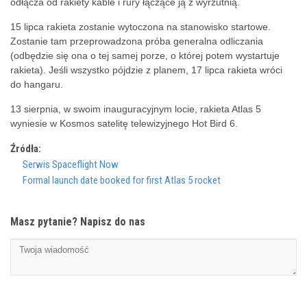
odłącza od rakiety kable i rury łączące ją z wyrzutnią.
15 lipca rakieta zostanie wytoczona na stanowisko startowe.
Zostanie tam przeprowadzona próba generalna odliczania
(odbędzie się ona o tej samej porze, o której potem wystartuje
rakieta). Jeśli wszystko pójdzie z planem, 17 lipca rakieta wróci
do hangaru.
13 sierpnia, w swoim inauguracyjnym locie, rakieta Atlas 5
wyniesie w Kosmos satelitę telewizyjnego Hot Bird 6.
Źródła:
Serwis Spaceflight Now
Formal launch date booked for first Atlas 5 rocket
Masz pytanie? Napisz do nas