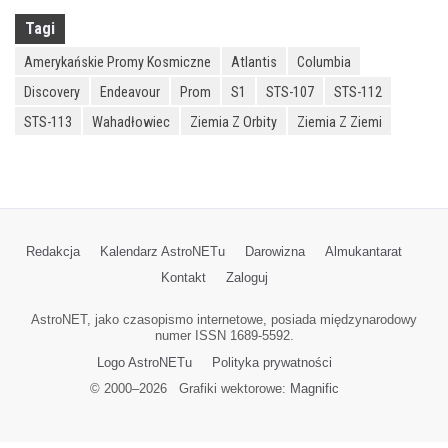
Tagi
Amerykańskie Promy Kosmiczne
Atlantis
Columbia
Discovery
Endeavour
Prom
S1
STS-107
STS-112
STS-113
Wahadłowiec
Ziemia Z Orbity
Ziemia Z Ziemi
Redakcja
Kalendarz AstroNETu
Darowizna
Almukantarat
Kontakt
Zaloguj
AstroNET, jako czasopismo internetowe, posiada międzynarodowy
numer ISSN 1689-5592.
Logo AstroNETu
Polityka prywatności
© 2000–
2026
Grafiki wektorowe:
Magnific