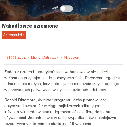
Przejdź do zawartości
Menu
Wahadłowce uziemione
Astronautyka
Posted on
13 lipca 2002
by
Michał Matraszek
5k odsłon
Żaden z czterech amerykańskich wahadłowców nie poleci
w Kosmos przynajmniej do połowy września. Przyczyną tego jest
odnalezienie małych, lecz potencjalnie niebezpiecznych pęknięć
w przewodach paliwowych wszystkich czterech orbiterów.
Ronald Dittemore, dyrektor programu lotów promów, jest
optymistą i uważa, że w ciągu najbliższych kilku tygodni
inżynierowie będą w stanie doprowadzić całą flotę do stanu
używalności. Jednak nawet w taki przypadku najwcześniejszym
rozpatrywanym terminem startu jest 19 września.