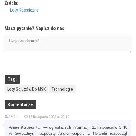
Źródła:
Loty Kosmiczne
Masz pytanie? Napisz do nas
Tagi
Loty Sojuzów Do MSK
Technologie
Komentarze
SMS ;-).
15 listopada 2002 at 22:19
Andre Kuipers +…
— wg ostatnich informacji, 11 listopada w CPK
w Gwiezdnym rozpoczął Andre Kuipers z Holandii rozpoczął