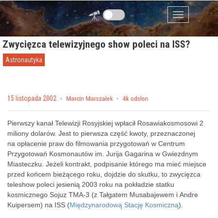
Przejdź do zawartości
Menu
Zwycięzca telewizyjnego show poleci na ISS?
Astronautyka
Posted on
15 listopada 2002
by
Marcin Marszałek
4k odsłon
Pierwszy kanał Telewizji Rosyjskiej wpłacił Rosawiakosmosowi 2
miliony dolarów. Jest to pierwsza część kwoty, przeznaczonej
na opłacenie praw do filmowania przygotowań w Centrum
Przygotowań Kosmonautów im. Jurija Gagarina w Gwiezdnym
Miasteczku. Jeżeli kontrakt, podpisanie którego ma mieć miejsce
przed końcem bieżącego roku, dojdzie do skutku, to zwycięzca
teleshow poleci jesienią 2003 roku na pokładzie statku
kosmicznego Sojuz TMA-3 (z Tałgatem Musabajewem i Andre
Kuipersem) na ISS (
Międzynarodową Stację Kosmiczną
).