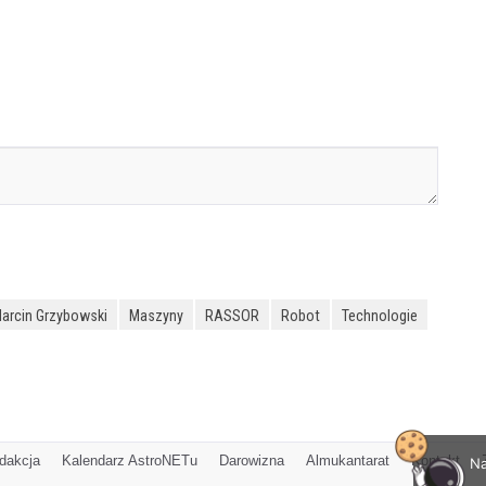
arcin Grzybowski
Maszyny
RASSOR
Robot
Technologie
dakcja
Kalendarz AstroNETu
Darowizna
Almukantarat
Kontakt
Na