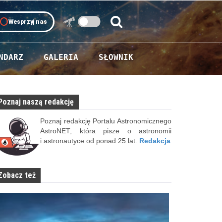
oll
Wesprzyj nas
Szukaj:
Szukaj
NDARZ
GALERIA
SŁOWNIK
Poznaj naszą redakcję
Poznaj redakcję Portalu Astronomicznego
AstroNET, która pisze o astronomii
i astronautyce od ponad 25 lat.
Redakcja
Zobacz też