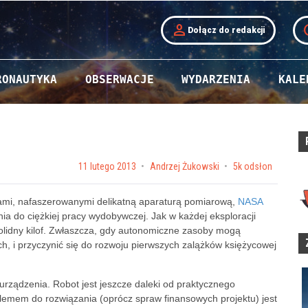
person
t
Dołącz do redakcji
RONAUTYKA
OBSERWACJE
WYDARZENIA
KALE
Posted on
11 lutego 2013
by
Andrzej Żukowski
5k odsłon
tami, nafaszerowanymi delikatną aparaturą pomiarową,
NASA
a do ciężkiej pracy wydobywczej. Jak w każdej eksploracji
solidny kilof. Zwłaszcza, gdy autonomiczne zasoby mogą
h, i przyczynić się do rozwoju pierwszych zalążków księżycowej
urządzenia. Robot jest jeszcze daleki od praktycznego
emem do rozwiązania (oprócz spraw finansowych projektu) jest