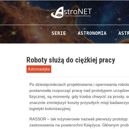
Przejdź do zawartości
SERIE
ASTRONOMIA
AST
Roboty służą do ciężkiej pracy
Astronautyka
Po dziesięcioleciach projektowania i operowania robo
postanowiła rozpocząć pracę nad prototypem urządzeni
fizycznej, są momenty, gdy trzeba chwycić za prosty, 
znacznie zmniejszyć koszty przyszłych misji badawczyc
logistyki kolonizacyjnej.
RASSOR – tak inżynierowie nazwali pierwszy prototyp 
zastosowania na powierzchni Księżyca. Głównym probl