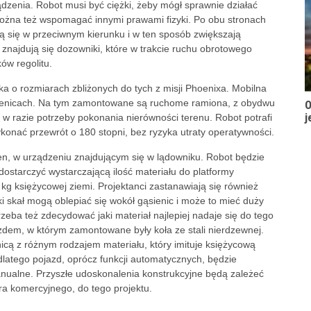
dzenia. Robot musi być ciężki, żeby mógł sprawnie działać
można też wspomagać innymi prawami fizyki. Po obu stronach
ją się w przeciwnym kierunku i w ten sposób zwiększają
 znajdują się dozowniki, które w trakcie ruchu obrotowego
ów regolitu.
 o rozmiarach zbliżonych do tych z misji Phoenixa. Mobilna
sienicach. Na tym zamontowane są ruchome ramiona, z obydwu
O
j
 w razie potrzeby pokonania nierówności terenu. Robot potrafi
konać przewrót o 180 stopni, bez ryzyka utraty operatywności.
en, w urządzeniu znajdującym się w lądowniku. Robot będzie
dostarczyć wystarczającą ilość materiału do platformy
g księżycowej ziemi. Projektanci zastanawiają się również
 skał mogą oblepiać się wokół gąsienic i może to mieć duży
eba też zdecydować jaki materiał najlepiej nadaje się do tego
ojazdem, w którym zamontowane były koła ze stali nierdzewnej.
icą z różnym rodzajem materiału, który imituje księżycową
 dlatego pojazd, oprócz funkcji automatycznych, będzie
nualne. Przyszłe udoskonalenia konstrukcyjne będą zależeć
ra komercyjnego, do tego projektu.