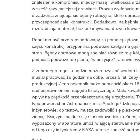
znalezienie kompromisu między masą i wielkością urzą
w sześć razy mniejszej grawitacji. Proces wydobycia 
urządzenia znajdują się bębny rotacyjne, które obraca
przyczepność całej konstrukcji. Dodatkowo, na bębnie,
rozdrabniają materiał, bez odłamywania dużych kawałk
Robot ma być przetransportowany za pomocą lądownika
część konstrukcji przypomina podwozie czołgu na gą
stron. Bębny obrotowe mogą spełniać również rolę kół,
podnieść podwozie do pionu, “w pozycji Z”, a nawet wy
Z zebranego regolitu będzie można uzyskać wodór i tl
musiał pracować 16 godzin na dobę, przez 5 lat, żeby 
produkcyjnej. Jego pojemnik może pomieścić około 18 k
nad usprawnieniem napędu kinetycznego. Małe kawałki
wpływ na prędkość przemieszczania się urządzenia. Trz
typu powierzchni. Astronauci z misji Apollo jeździli p
Inżynierowie, do testów, muszą zadowolić się piaskown
ziemię. Księżyc znajduje się stosunkowo blisko Ziemi,
wyposażony w aparaturę umożliwiającą sterowanie ma
od tego czy inżynierom z NASA uda się znaleźć partne