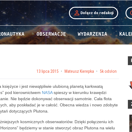
person
t
Dołącz do redakcji
RONAUTYKA
OBSERWACJE
WYDARZENIA
KALE
Posted on
13 lipca 2015
by
Mateusz Kierepka
5k odsłon
księżyce i jest niewątpliwie ulubioną planetą karłowatą
ns” pod kierownictwem
NASA
spieszy w kierunku krawędzi
nie. Nie będzie dokonywać obserwacji samotnie. Cała flota
ch, aby poskładać je w całość. Obecna wiedza i nowo zdobyte
ytań dotyczących Plutona.
żniejszych kosmicznych obserwatoriów. Dzięki połączeniu ich
Horizons” będziemy w stanie stworzyć obraz Plutona na wielu