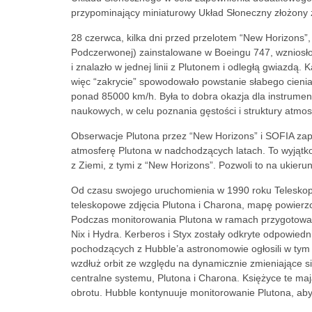
przypominający miniaturowy Układ Słoneczny złożony z
28 czerwca, kilka dni przed przelotem “New Horizons”
Podczerwonej) zainstalowane w Boeingu 747, wznios
i znalazło w jednej linii z Plutonem i odległą gwiazdą.
więc “zakrycie” spowodowało powstanie słabego cienia
ponad 85000 km/h. Była to dobra okazja dla instrume
naukowych, w celu poznania gęstości i struktury atmos
Obserwacje Plutona przez “New Horizons” i SOFIA zap
atmosferę Plutona w nadchodzących latach. To wyjątk
z Ziemi, z tymi z “New Horizons”. Pozwoli to na ukier
Od czasu swojego uruchomienia w 1990 roku Teleskop 
teleskopowe zdjęcia Plutona i Charona, mapę powierzchn
Podczas monitorowania Plutona w ramach przygotowań 
Nix i Hydra. Kerberos i Styx zostały odkryte odpowiedni
pochodzących z Hubble’a astronomowie ogłosili w tym r
wzdłuż orbit ze względu na dynamicznie zmieniające s
centralne systemu, Plutona i Charona. Księżyce te mają
obrotu. Hubble kontynuuje monitorowanie Plutona, ab