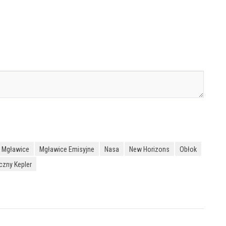
Mgławice
Mgławice Emisyjne
Nasa
New Horizons
Obłok
czny Kepler