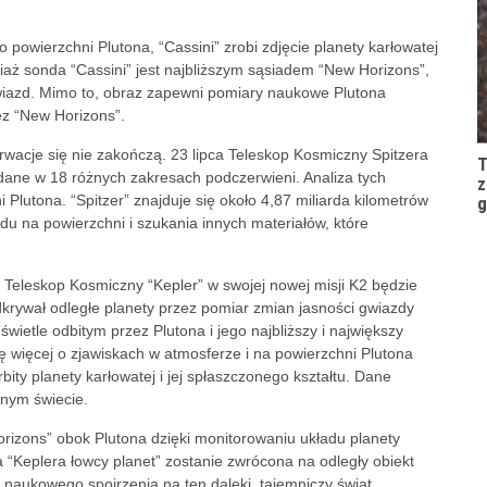
owierzchni Plutona, “Cassini” zrobi zdjęcie planety karłowatej
iaż sonda “Cassini” jest najbliższym sąsiadem “New Horizons”,
wiazd. Mimo to, obraz zapewni pomiary naukowe Plutona
ez “New Horizons”.
wacje się nie zakończą. 23 lipca Teleskop Kosmiczny Spitzera
T
 dane w 18 różnych zakresach podczerwieni. Analiza tych
z
lutona. “Spitzer” znajduje się około 4,87 miliarda kilometrów
g
u na powierzchni i szukania innych materiałów, które
 Teleskop Kosmiczny “Kepler” w swojej nowej misji K2 będzie
krywał odległe planety przez pomiar zmian jasności gwiazdy
wietle odbitym przez Plutona i jego najbliższy i największy
 więcej o zjawiskach w atmosferze i na powierzchni Plutona
bity planety karłowatej i jej spłaszczonego kształtu. Dane
nym świecie.
orizons” obok Plutona dzięki monitorowaniu układu planety
 “Keplera łowcy planet” zostanie zwrócona na odległy obiekt
aukowego spojrzenia na ten daleki, tajemniczy świat,