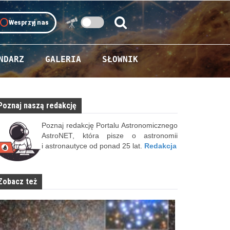
oll
Wesprzyj nas
Szukaj:
Szukaj
NDARZ
GALERIA
SŁOWNIK
Poznaj naszą redakcję
Poznaj redakcję Portalu Astronomicznego
AstroNET, która pisze o astronomii
i astronautyce od ponad 25 lat.
Redakcja
Zobacz też