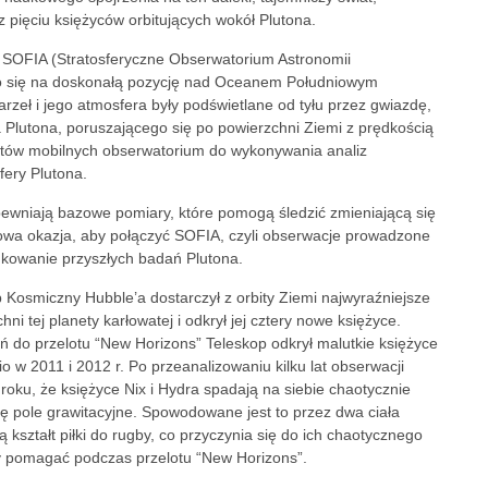
 pięciu księżyców orbitujących wokół Plutona.
, SOFIA (Stratosferyczne Obserwatorium Astronomii
ło się na doskonałą pozycję nad Oceanem Południowym
 Karzeł i jego atmosfera były podświetlane od tyłu przez gwiazdę,
 Plutona, poruszającego się po powierzchni Ziemi z prędkością
ntów mobilnych obserwatorium do wykonywania analiz
fery Plutona.
ewniają bazowe pomiary, które pomogą śledzić zmieniającą się
owa okazja, aby połączyć SOFIA, czyli obserwacje prowadzone
unkowanie przyszłych badań Plutona.
Kosmiczny Hubble’a dostarczył z orbity Ziemi najwyraźniejsze
i tej planety karłowatej i odkrył jej cztery nowe księżyce.
do przelotu “New Horizons” Teleskop odkrył malutkie księżyce
o w 2011 i 2012 r. Po przeanalizowaniu kilku lat obserwacji
oku, że księżyce Nix i Hydra spadają na siebie chaotycznie
ię pole grawitacyjne. Spowodowane jest to przez dwa ciała
 kształt piłki do rugby, co przyczynia się do ich chaotycznego
y pomagać podczas przelotu “New Horizons”.