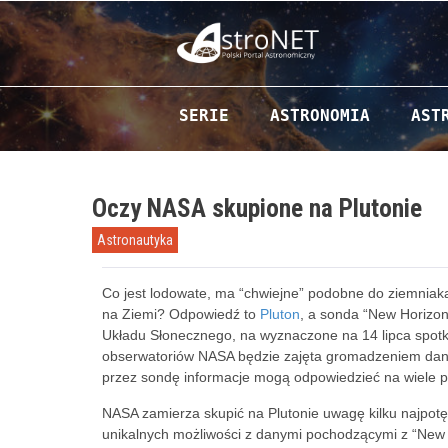
Przejdź do zawartości
SERIE
ASTRONOMIA
AST
Oczy NASA skupione na Plutonie
Astronautyka
Co jest lodowate, ma “chwiejne” podobne do ziemniaka 
na Ziemi? Odpowiedź to
Pluton
, a sonda “New Horizo
Układu Słonecznego, na wyznaczone na 14 lipca spotka
obserwatoriów NASA będzie zajęta gromadzeniem dany
przez sondę informacje mogą odpowiedzieć na wiele p
NASA zamierza skupić na Plutonie uwagę kilku najpotę
unikalnych możliwości z danymi pochodzącymi z “New 