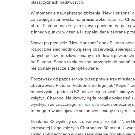
płaszczyznach badawczych.
W momencie największego zbliżenia “New Horizons” do p
ze swojego stanowiska na orbicie wokół
Saturna
. Choc
obraz Plutona będzie tylko słabym punktem na polu g
z innego punktu widzenia i uzupełni dane zebrane prz
Nawet po przelocie “New Horizons” obok Plutona obser
rozpocznie siedmiodniową serię obserwacji, zbierając
danych pokaże możliwe zmiany na lodowej powierzchni P
od Plutona. Sonda to skuteczne narzędzie do badań lod
nie zostały jeszcze zidentyfikowane.
Począwszy od października przez prawie trzy miesiące
obserwować Plutona. Podobnie do tego jak “Kepler” od
macierzystej, podczas K2 będzie rejestrował zmiany w ś
księżyc, Charona. Naukowcy będą mogli dowiedzieć się
wynikłych ze znacznego
mimośrodu
okołosłonecznej or
te mogą również ujawnić sezonowe zmiany na tym zim
Działanie K2 wydłuży czas obserwacji przelotu “New H
karłowatej i jego księżyca Charona co 30 minut. Uwaga
Układu Słonecznego w celu zapewnienia dodatkowego n