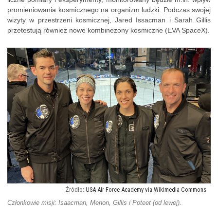
promieniowania kosmicznego na organizm ludzki. Podczas swojej
wizyty w przestrzeni kosmicznej, Jared Issacman i Sarah Gillis
przetestują również nowe kombinezony kosmiczne (EVA SpaceX).
USA Air Force Academy via Wikimedia Commons
Członkowie misji: Isaacman, Menon, Gillis i Poteet (od lewej).