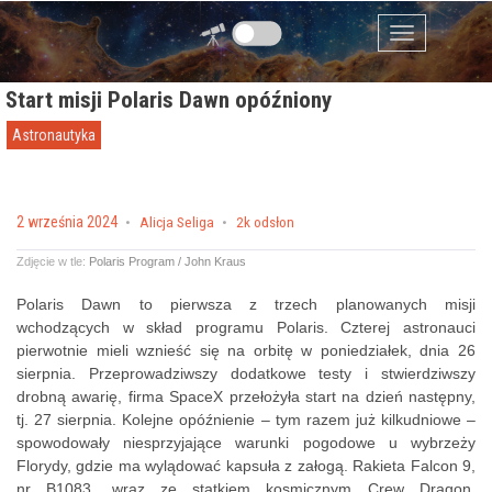
Przejdź do zawartości
Menu
Start misji Polaris Dawn opóźniony
Astronautyka
Posted on
2 września 2024
by
Alicja Seliga
2k odsłon
Zdjęcie w tle:
Polaris Program / John Kraus
Polaris Dawn to pierwsza z trzech planowanych misji
wchodzących w skład programu Polaris. Czterej astronauci
pierwotnie mieli wznieść się na orbitę w poniedziałek, dnia 26
sierpnia. Przeprowadziwszy dodatkowe testy i stwierdziwszy
drobną awarię, firma SpaceX przełożyła start na dzień następny,
tj. 27 sierpnia. Kolejne opóźnienie – tym razem już kilkudniowe –
spowodowały niesprzyjające warunki pogodowe u wybrzeży
Florydy, gdzie ma wylądować kapsuła z załogą. Rakieta Falcon 9,
nr B1083, wraz ze statkiem kosmicznym Crew Dragon,