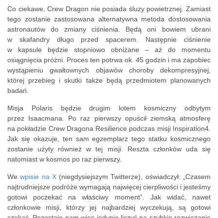
Co ciekawe, Crew Dragon nie posiada śluzy powietrznej. Zamiast
tego zostanie zastosowana alternatywna metoda dostosowania
astronautów do zmiany ciśnienia. Będą oni bowiem ubrani
w skafandry długo przed spacerem. Następnie ciśnienie
w kapsule będzie stopniowo obniżane – aż do momentu
osiągnięcia próżni. Proces ten potrwa ok. 45 godzin i ma zapobiec
wystąpieniu gwałtownych objawów choroby dekompresyjnej,
której przebieg i skutki także będą przedmiotem planowanych
badań.
Misja Polaris będzie drugim lotem kosmiczny odbytym
przez Isaacmana. Po raz pierwszy opuścił ziemską atmosferę
na pokładzie Crew Dragona Resilience podczas misji Inspiration4.
Jak się okazuje, ten sam egzemplarz tego statku kosmicznego
zostanie użyty również w tej misji. Reszta członków uda się
natomiast w kosmos po raz pierwszy.
We
wpisie na X
(niegdysiejszym Twitterze), oświadczył: „Czasem
najtrudniejsze podróże wymagają najwięcej cierpliwości i jesteśmy
gotowi poczekać na właściwy moment”. Jak widać, nawet
członkowie misji, którzy jej najbardziej wyczekują, są gotowi
czekać. Pozostaje nam więc jedynie liczyć na szybkie rozwiązanie