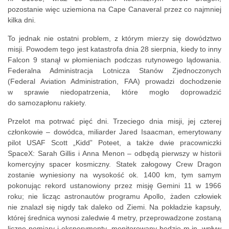
pozostanie więc uziemiona na Cape Canaveral przez co najmniej
kilka dni.
To jednak nie ostatni problem, z którym mierzy się dowództwo
misji. Powodem tego jest katastrofa dnia 28 sierpnia, kiedy to inny
Falcon 9 stanął w płomieniach podczas rutynowego lądowania.
Federalna Administracja Lotnicza Stanów Zjednoczonych
(Federal Aviation Administration, FAA) prowadzi dochodzenie
w sprawie niedopatrzenia, które mogło doprowadzić
do samozapłonu rakiety.
Przelot ma potrwać pięć dni. Trzeciego dnia misji, jej czterej
członkowie – dowódca, miliarder Jared Isaacman, emerytowany
pilot USAF Scott „Kidd” Poteet, a także dwie pracowniczki
SpaceX: Sarah Gillis i Anna Menon – odbędą pierwszy w historii
komercyjny spacer kosmiczny. Statek załogowy Crew Dragon
zostanie wyniesiony na wysokość ok. 1400 km, tym samym
pokonując rekord ustanowiony przez misję Gemini 11 w 1966
roku; nie licząc astronautów programu Apollo, żaden człowiek
nie znalazł się nigdy tak daleko od Ziemi. Na pokładzie kapsuły,
której średnica wynosi zaledwie 4 metry, przeprowadzone zostaną
liczne pomiary i eksperymenty, monitorowany będzie m.in. wpływ