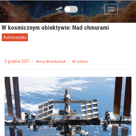
Przejdź do zawartości
Menu
W kosmicznym obiektywie: Nad chmurami
Astronautyka
Posted on
5 grudnia 2021
by
Anna Wizerkaniuk
4k odsłon