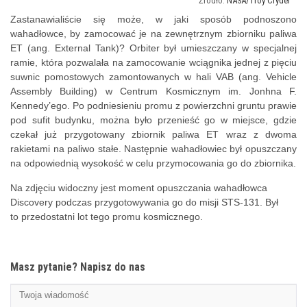
NASA/Troy Cryder
Zastanawialiście się może, w jaki sposób podnoszono
wahadłowce, by zamocować je na zewnętrznym zbiorniku paliwa
ET (ang. External Tank)? Orbiter był umieszczany w specjalnej
ramie, która pozwalała na zamocowanie wciągnika jednej z pięciu
suwnic pomostowych zamontowanych w hali VAB (ang. Vehicle
Assembly Building) w Centrum Kosmicznym im. Jonhna F.
Kennedy’ego. Po podniesieniu promu z powierzchni gruntu prawie
pod sufit budynku, można było przenieść go w miejsce, gdzie
czekał już przygotowany zbiornik paliwa ET wraz z dwoma
rakietami na paliwo stałe. Następnie wahadłowiec był opuszczany
na odpowiednią wysokość w celu przymocowania go do zbiornika.
Na zdjęciu widoczny jest moment opuszczania wahadłowca
Discovery podczas przygotowywania go do misji STS-131. Był
to przedostatni lot tego promu kosmicznego.
Masz pytanie? Napisz do nas