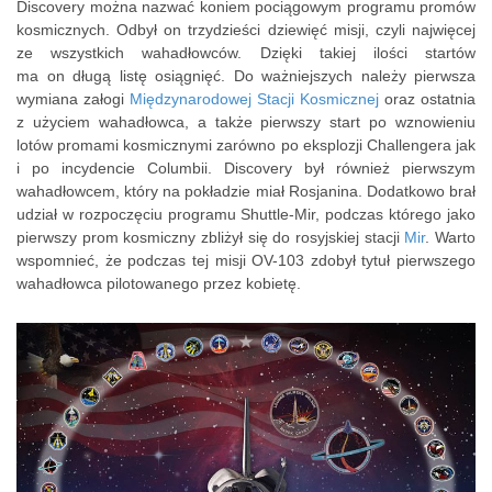
Discovery można nazwać koniem pociągowym programu promów
kosmicznych. Odbył on trzydzieści dziewięć misji, czyli najwięcej
ze wszystkich wahadłowców. Dzięki takiej ilości startów
ma on długą listę osiągnięć. Do ważniejszych należy pierwsza
wymiana załogi
Międzynarodowej Stacji Kosmicznej
oraz ostatnia
z użyciem wahadłowca, a także pierwszy start po wznowieniu
lotów promami kosmicznymi zarówno po eksplozji Challengera jak
i po incydencie Columbii. Discovery był również pierwszym
wahadłowcem, który na pokładzie miał Rosjanina. Dodatkowo brał
udział w rozpoczęciu programu Shuttle-Mir, podczas którego jako
pierwszy prom kosmiczny zbliżył się do rosyjskiej stacji
Mir
. Warto
wspomnieć, że podczas tej misji OV-103 zdobył tytuł pierwszego
wahadłowca pilotowanego przez kobietę.