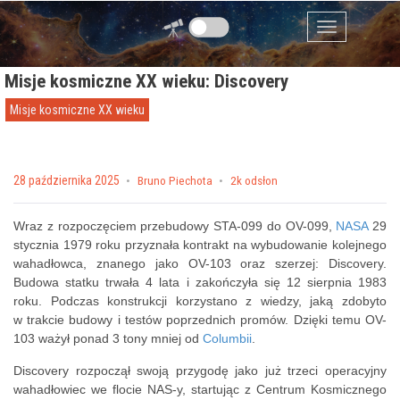
Przejdź do zawartości
Menu
Misje kosmiczne XX wieku: Discovery
Misje kosmiczne XX wieku
Posted on
28 października 2025
by
Bruno Piechota
2k odsłon
Wraz z rozpoczęciem przebudowy STA-099 do OV-099,
NASA
29
stycznia 1979 roku przyznała kontrakt na wybudowanie kolejnego
wahadłowca, znanego jako OV-103 oraz szerzej: Discovery.
Budowa statku trwała 4 lata i zakończyła się 12 sierpnia 1983
roku. Podczas konstrukcji korzystano z wiedzy, jaką zdobyto
w trakcie budowy i testów poprzednich promów. Dzięki temu OV-
103 ważył ponad 3 tony mniej od
Columbii
.
Discovery rozpoczął swoją przygodę jako już trzeci operacyjny
wahadłowiec we flocie NAS-y, startując z Centrum Kosmicznego