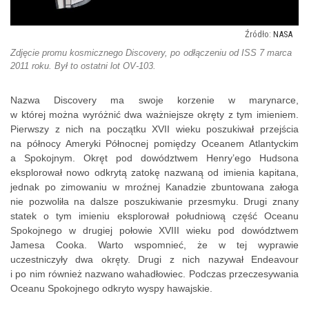
NASA
Zdjęcie promu kosmicznego Discovery, po odłączeniu od ISS 7 marca
2011 roku. Był to ostatni lot OV-103.
Nazwa Discovery ma swoje korzenie w marynarce,
w której można wyróżnić dwa ważniejsze okręty z tym imieniem.
Pierwszy z nich na początku XVII wieku poszukiwał przejścia
na północy Ameryki Północnej pomiędzy Oceanem Atlantyckim
a Spokojnym. Okręt pod dowództwem Henry’ego Hudsona
eksplorował nowo odkrytą zatokę nazwaną od imienia kapitana,
jednak po zimowaniu w mroźnej Kanadzie zbuntowana załoga
nie pozwoliła na dalsze poszukiwanie przesmyku. Drugi znany
statek o tym imieniu eksplorował południową część Oceanu
Spokojnego w drugiej połowie XVIII wieku pod dowództwem
Jamesa Cooka. Warto wspomnieć, że w tej wyprawie
uczestniczyły dwa okręty. Drugi z nich nazywał Endeavour
i po nim również nazwano wahadłowiec. Podczas przeczesywania
Oceanu Spokojnego odkryto wyspy hawajskie.