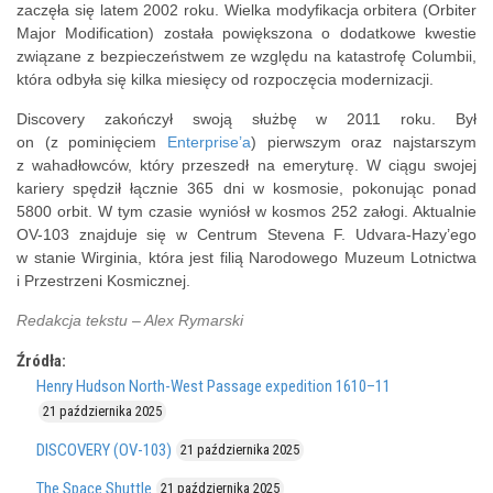
zaczęła się latem 2002 roku. Wielka modyfikacja orbitera (Orbiter
Major Modification) została powiększona o dodatkowe kwestie
związane z bezpieczeństwem ze względu na katastrofę Columbii,
która odbyła się kilka miesięcy od rozpoczęcia modernizacji.
Discovery zakończył swoją służbę w 2011 roku. Był
on (z pominięciem
Enterprise’a
) pierwszym oraz najstarszym
z wahadłowców, który przeszedł na emeryturę. W ciągu swojej
kariery spędził łącznie 365 dni w kosmosie, pokonując ponad
5800 orbit. W tym czasie wyniósł w kosmos 252 załogi. Aktualnie
OV-103 znajduje się w
Centrum
Stevena F. Udvara-Hazy’ego
w stanie Wirginia, która jest filią Narodowego Muzeum Lotnictwa
i Przestrzeni Kosmicznej.
Redakcja tekstu – Alex Rymarski
Źródła:
Henry Hudson North-West Passage expedition 1610–11
21 października 2025
DISCOVERY (OV-103)
21 października 2025
The Space Shuttle
21 października 2025