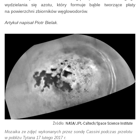
wydzielania się azotu, który formuje bąble tworzące płaty
na powierzchni zbiorników węglowodorów.
Artykuł napisał Piotr Bielak.
NASA/JPL-Caltech/Space Science Institute
Mozaika ze zdjęć wykonanych przez sondę Cassini podczas przelotu
w pobliżu Tytana 17 lutego 2017 r.