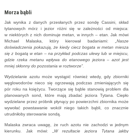
Morza bąbli
Jak wynika z danych przesłanych przez sondę Cassini, skład
tytanowych mórz i jezior różni się w zależności od miejsca:
w niektórych z nich dominuje metan, w innych – etan. Jak mówi
Michael Malaska, który kierował badaniami:
„Nasze
doświadczenia pokazują, że kiedy ciecz bogata w metan miesza
się z bogatą w etan – na przykład podczas ulewy lub w miejscu,
gdzie rzeka metanu wpływa do etanowego jeziora – azot jest
mniej skłonny do pozostania w roztworze”.
Wydzielanie azotu może wystąpić również wtedy, gdy zbiorniki
węglowodorów nieco się ogrzewają podczas zmieniających się
pór roku na księżycu. Tworzące się bąble stanowią problem dla
planowanych sond, które mają zbadać jeziora Tytana. Ciepło
wydzielane przez próbnik płynący po powierzchni zbiornika może
wywołać powstawanie wokół niego takich bąbli, co znacznie
utrudniłoby sterowanie sondą.
Malaska zwraca uwagę, że ruch azotu nie zachodzi w jednym
kierunku. Jak mówi:
„W rezultacie jeziora Tytana jakby