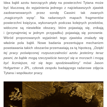
Idea bąbli azotu tworzących płaty na powierzchni Tytana może
być kluczową do wyjaśnienia jednego z najciekawszych zjawisk
zaobserwowanych przez sondę Cassini: tak zwanych
„magicznych wysp”. Na radarowych mapach fragmentów
powierzchni księżyca, wykonanych podczas kolejnych przelotów,
widoczne są niewielkie obszary, które pojawiają się, znikają
i (przynajmniej w jednym przypadku) pojawiają się ponownie.
Wśród proponowanych wyjaśnień tego zjawiska znalazły się
właśnie pola bąbli. Nowe badania prezentujące mechanizm
powstawania takich obszarów przemawiają za tą hipotezą.
„Dzięki
tej pracy poświęconej rozpuszczalności azotu jesteśmy teraz
pewni, że bąble mogą rzeczywiście tworzyć się w morzach i mogą
być liczniejsze, niż się tego spodziewaliśmy
” mówi Jason
Hofgartner z JPL, członek zespołu badającego radarowe zdjęcia
Tytana i współautor pracy.