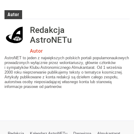
Autor
Redakcja
AstroNETu
Autor
AstroNET to jeden z największych polskich portali popularnonaukowych
prowadzonych wyłącznie przez wolontariuszy, głównie członków
i sympatyków Klubu Astronomicznego Almukantarat. Od 1 września
2000 roku nieprzerwanie publikujemy teksty o tematyce kosmicznej.
Artykuły publikowane z konta redakcji są dziełem całego zespołu,
autorstwa osoby nieposiadającej własnego konta lub stanowią
informacje prasowe od partnerów.
Redakcja
Kalendarz AstroNETu
Darowizna
Almukantarat