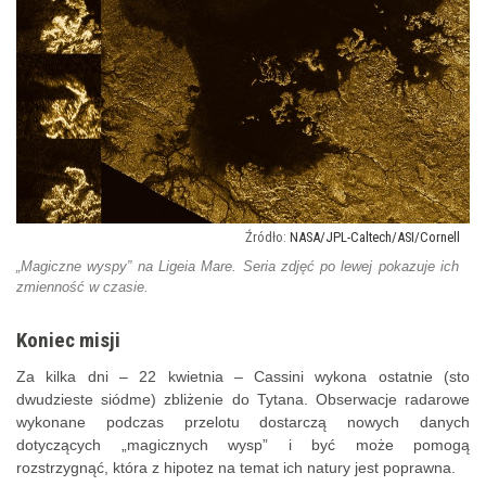
NASA/JPL-Caltech/ASI/Cornell
„Magiczne wyspy” na Ligeia Mare. Seria zdjęć po lewej pokazuje ich
zmienność w czasie.
Koniec misji
Za kilka dni – 22 kwietnia – Cassini wykona ostatnie (sto
dwudzieste siódme) zbliżenie do Tytana. Obserwacje radarowe
wykonane podczas przelotu dostarczą nowych danych
dotyczących „magicznych wysp” i być może pomogą
rozstrzygnąć, która z hipotez na temat ich natury jest poprawna.