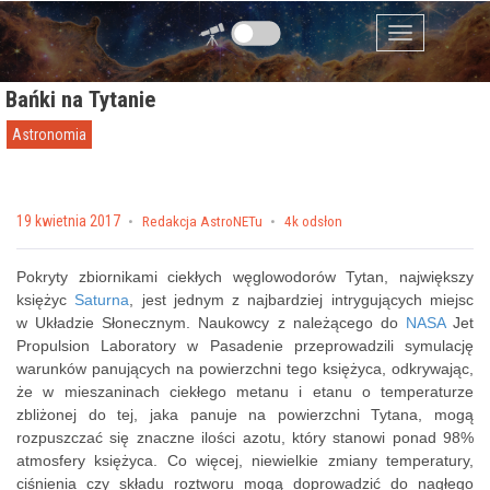
Przejdź do zawartości
Menu
Bańki na Tytanie
Astronomia
Posted on
19 kwietnia 2017
by
Redakcja AstroNETu
4k odsłon
Pokryty zbiornikami ciekłych węglowodorów Tytan, największy
księżyc
Saturna
, jest jednym z najbardziej intrygujących miejsc
w Układzie Słonecznym. Naukowcy z należącego do
NASA
Jet
Propulsion Laboratory w Pasadenie przeprowadzili symulację
warunków panujących na powierzchni tego księżyca, odkrywając,
że w mieszaninach ciekłego metanu i etanu o temperaturze
zbliżonej do tej, jaka panuje na powierzchni Tytana, mogą
rozpuszczać się znaczne ilości azotu, który stanowi ponad 98%
atmosfery księżyca. Co więcej, niewielkie zmiany temperatury,
ciśnienia czy składu roztworu mogą doprowadzić do nagłego