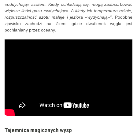
«oddychają» azotem. Kiedy ochładzają się, mogą zaabsorbować
większe ilości gazu «wdychając». A kiedy ich temperatura rośnie,
rozpuszczalność azotu maleje i jeziora «wydychają»”
. Podobne
zjawisko zachodzi na Ziemi, gdzie dwutlenek węgla jest
pochłaniany przez oceany.
Tajemnica magicznych wysp