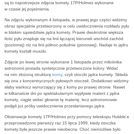
są to najostrzejsze zdjęcia komety 17P/Holmes wykonane
w czasie jej pojaśnienia.
Na zdjęciu wykonanym 4 listopada, w prawej jego części widzimy
obraz specjalnie przetworzony w celu uwidocznienia rozkładu pyłu
w bliskim sąsiedztwie jądra komety. Prawie dwukrotnie większa
ilość pyłu znajduje się na linii łączącej kierunek wschód-zachód
(poziomej) niż na linii północ-południe (pionowej). Nadaje to jądru
komety kształt muszki.
Zdjęcie po lewej stronie wykonane 1 listopada przez miłośnika
astronomii posiada syntetycznie przetworzone kolory. Widać
na nim złożoną strukturę
komy
, czyli otoczki jądra komety. Składa
się ona z koncentrycznych pyłowych otoczek. Dodatkowo widzimy
słaby warkocz wynurzający się z komy po prawej stronie. Nawet
w kilkanaście dni po spektakularnym wypływie materii z jądra
komety, ciągle widać głownie tę materię, lecz astronomowie
podjęli już próby uwidocznienia przesłanianego jądra.
Obserwacje komety 17P/Holmes przy pomocy teleskopu Hubble'a
przeprowadzono pierwszy raz 15 lipca 1999, kiedy otoczka
komety była jeszcze prawie nieobecna. Choć niemożliwe było