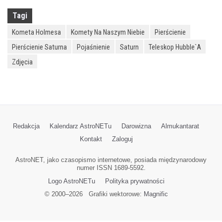
Tagi
Kometa Holmesa
Komety Na Naszym Niebie
Pierścienie
Pierścienie Saturna
Pojaśnienie
Saturn
Teleskop Hubble`a
Zdjęcia
Redakcja
Kalendarz AstroNETu
Darowizna
Almukantarat
Kontakt
Zaloguj
AstroNET, jako czasopismo internetowe, posiada międzynarodowy
numer ISSN 1689-5592.
Logo AstroNETu
Polityka prywatności
© 2000–
2026
Grafiki wektorowe:
Magnific