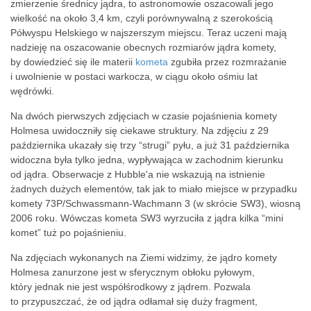
zmierzenie średnicy jądra, to astronomowie oszacowali jego
wielkość na około 3,4 km, czyli porównywalną z szerokością
Półwyspu Helskiego w najszerszym miejscu. Teraz uczeni mają
nadzieję na oszacowanie obecnych rozmiarów jądra komety,
by dowiedzieć się ile materii
kometa
zgubiła przez rozmrażanie
i uwolnienie w postaci warkocza, w ciągu około ośmiu lat
wędrówki.
Na dwóch pierwszych zdjęciach w czasie pojaśnienia komety
Holmesa uwidoczniły się ciekawe struktury. Na zdjęciu z 29
października ukazały się trzy “strugi” pyłu, a już 31 października
widoczna była tylko jedna, wypływająca w zachodnim kierunku
od jądra. Obserwacje z Hubble'a nie wskazują na istnienie
żadnych dużych elementów, tak jak to miało miejsce w przypadku
komety 73P/Schwassmann-Wachmann 3 (w skrócie SW3), wiosną
2006 roku. Wówczas kometa SW3 wyrzuciła z jądra kilka “mini
komet” tuż po pojaśnieniu.
Na zdjęciach wykonanych na Ziemi widzimy, że jądro komety
Holmesa zanurzone jest w sferycznym obłoku pyłowym,
który jednak nie jest współśrodkowy z jądrem. Pozwala
to przypuszczać, że od jądra odłamał się duży fragment,