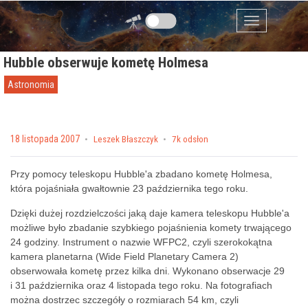
Przejdź do zawartości
Menu
Hubble obserwuje kometę Holmesa
Astronomia
Posted on
18 listopada 2007
by
Leszek Błaszczyk
7k odsłon
Przy pomocy teleskopu Hubble'a zbadano kometę Holmesa,
która pojaśniała gwałtownie 23 października tego roku.
Dzięki dużej rozdzielczości jaką daje kamera teleskopu Hubble'a
możliwe było zbadanie szybkiego pojaśnienia komety trwającego
24 godziny. Instrument o nazwie WFPC2, czyli szerokokątna
kamera planetarna (Wide Field Planetary Camera 2)
obserwowała kometę przez kilka dni. Wykonano obserwacje 29
i 31 października oraz 4 listopada tego roku. Na fotografiach
można dostrzec szczegóły o rozmiarach 54 km, czyli