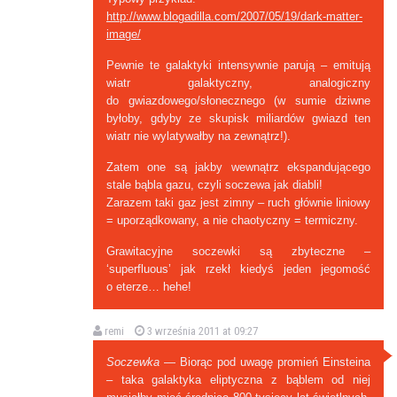
http://www.blogadilla.com/2007/05/19/dark-matter-
image/
Pewnie te galaktyki intensywnie parują – emitują
wiatr galaktyczny, analogiczny
do gwiazdowego/słonecznego (w sumie dziwne
byłoby, gdyby ze skupisk miliardów gwiazd ten
wiatr nie wylatywałby na zewnątrz!).
Zatem one są jakby wewnątrz ekspandującego
stale bąbla gazu, czyli soczewa jak diabli!
Zarazem taki gaz jest zimny – ruch głównie liniowy
= uporządkowany, a nie chaotyczny = termiczny.
Grawitacyjne soczewki są zbyteczne –
‘superfluous’ jak rzekł kiedyś jeden jegomość
o eterze… hehe!
remi
3 września 2011 at 09:27
Soczewka
— Biorąc pod uwagę promień Einsteina
– taka galaktyka eliptyczna z bąblem od niej