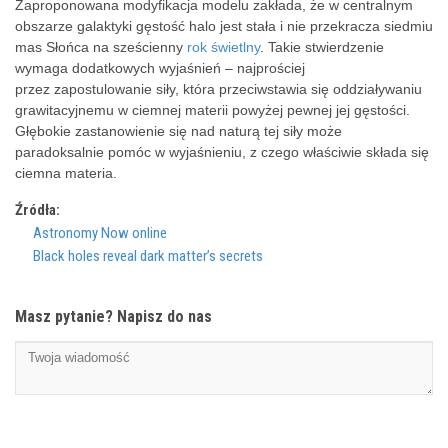
Zaproponowana modyfikacja modelu zakłada, że w centralnym
obszarze galaktyki gęstość halo jest stała i nie przekracza siedmiu
mas Słońca na sześcienny
rok świetlny
. Takie stwierdzenie
wymaga dodatkowych wyjaśnień – najprościej
przez zapostulowanie siły, która przeciwstawia się oddziaływaniu
grawitacyjnemu w ciemnej materii powyżej pewnej jej gęstości.
Głębokie zastanowienie się nad naturą tej siły może
paradoksalnie pomóc w wyjaśnieniu, z czego właściwie składa się
ciemna materia.
Źródła:
Astronomy Now online
Black holes reveal dark matter’s secrets
Masz pytanie? Napisz do nas