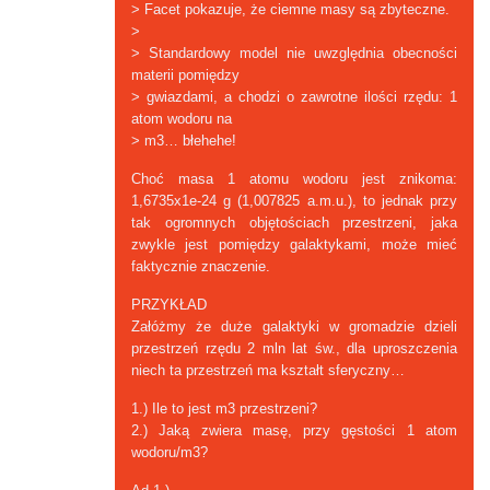
> Facet pokazuje, że ciemne masy są zbyteczne.
>
> Standardowy model nie uwzględnia obecności
materii pomiędzy
> gwiazdami, a chodzi o zawrotne ilości rzędu: 1
atom wodoru na
> m3… błehehe!
Choć masa 1 atomu wodoru jest znikoma:
1,6735x1e-24 g (1,007825 a.m.u.), to jednak przy
tak ogromnych objętościach przestrzeni, jaka
zwykle jest pomiędzy galaktykami, może mieć
faktycznie znaczenie.
PRZYKŁAD
Załóżmy że duże galaktyki w gromadzie dzieli
przestrzeń rzędu 2 mln lat św., dla uproszczenia
niech ta przestrzeń ma kształt sferyczny…
1.) Ile to jest m3 przestrzeni?
2.) Jaką zwiera masę, przy gęstości 1 atom
wodoru/m3?