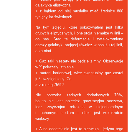
galaktyka eliptyczna
> z bąblem od niej musiałby mieć średnicę 800
tysięcy lat świetlnych.
Na tym zdjęciu, które pokazywałem jest kilka
grubych eliptycznych, i one stoją niemalże w linii –
do nas. Stąd te deformacje i zwielokrotnione
obrazy galaktyki stojącej również w pobliżu tej linii,
a za nimi.
> Gaz taki niestety nie będzie zimny. Obserwacje
w X pokazały istnienie
> materii barionowej, więc ewentualny gaz został
już uwzględniony. Co
> z resztą 75%?
Nie potrzeba żadnych dodatkowych 75%,
bo to nie jest przecież grawitacyjna soczewa,
lecz zwyczajna refrakcja w niejednorodnym
i ruchomym medium – efekt jest wielokrotnie
większy.
> A na dodatek nie jest to pierwsza i jedyna tego