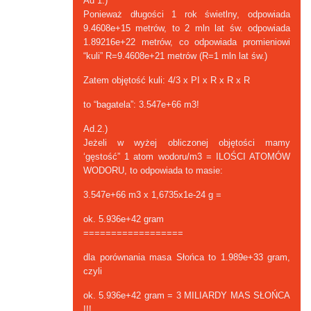
Ad 1.)
Ponieważ długości 1 rok świetlny, odpowiada
9.4608e+15 metrów, to 2 mln lat św. odpowiada
1.89216e+22 metrów, co odpowiada promieniowi
“kuli” R=9.4608e+21 metrów (R=1 mln lat św.)
Zatem objętość kuli: 4/3 x PI x R x R x R
to “bagatela”: 3.547e+66 m3!
Ad.2.)
Jeżeli w wyżej obliczonej objętości mamy
‘gęstość” 1 atom wodoru/m3 = ILOŚCI ATOMÓW
WODORU, to odpowiada to masie:
3.547e+66 m3 x 1,6735x1e-24 g =
ok. 5.936e+42 gram
==================
dla porównania masa Słońca to 1.989e+33 gram,
czyli
ok. 5.936e+42 gram = 3 MILIARDY MAS SŁOŃCA
!!!