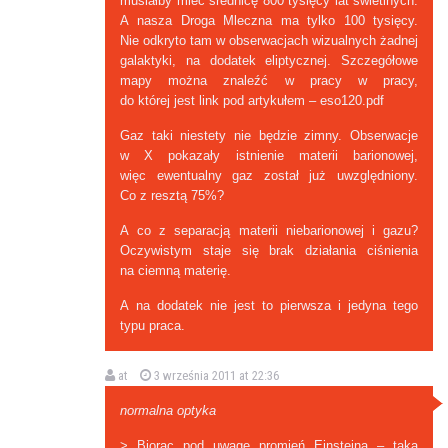
musiałby mieć średnicę 800 tysięcy lat świetlnych.
A nasza Droga Mleczna ma tylko 100 tysięcy.
Nie odkryto tam w obserwacjach wizualnych żadnej
galaktyki, na dodatek eliptycznej. Szczegółowe
mapy można znaleźć w pracy w pracy,
do której jest link pod artykułem – eso120.pdf
Gaz taki niestety nie będzie zimny. Obserwacje
w X pokazały istnienie materii barionowej,
więc ewentualny gaz został już uwzględniony.
Co z resztą 75%?
A co z separacją materii niebarionowej i gazu?
Oczywistym staje się brak działania ciśnienia
na ciemną materię.
A na dodatek nie jest to pierwsza i jedyna tego
typu praca.
at
3 września 2011 at 22:36
normalna optyka
> Biorąc pod uwagę promień Einsteina – taka