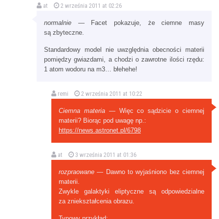
at
2 września 2011 at 02:26
normalnie
— Facet pokazuje, że ciemne masy
są zbyteczne.
Standardowy model nie uwzględnia obecności materii
pomiędzy gwiazdami, a chodzi o zawrotne ilości rzędu:
1 atom wodoru na m3… błehehe!
remi
2 września 2011 at 10:22
Ciemna materia
— Więc co sądzicie o ciemnej
materii? Biorąc pod uwagę np.:
https://news.astronet.pl/6798
at
3 września 2011 at 01:36
rozpraowane
— Dawno to wyjaśniono bez ciemnej
materii.
Zwykle galaktyki eliptyczne są odpowiedzialne
za zniekształcenia obrazu.
Typowy przykład: