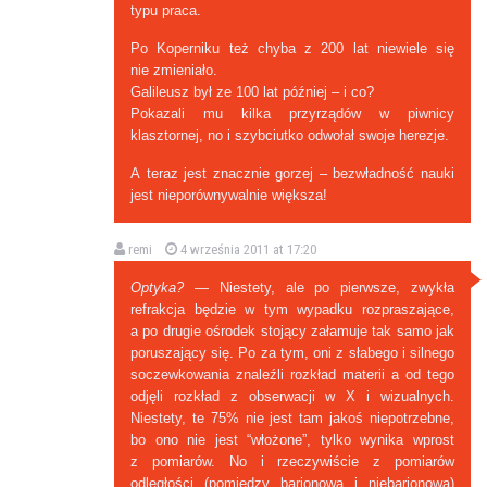
typu praca.
Po Koperniku też chyba z 200 lat niewiele się
nie zmieniało.
Galileusz był ze 100 lat później – i co?
Pokazali mu kilka przyrządów w piwnicy
klasztornej, no i szybciutko odwołał swoje herezje.
A teraz jest znacznie gorzej – bezwładność nauki
jest nieporównywalnie większa!
remi
4 września 2011 at 17:20
Optyka?
— Niestety, ale po pierwsze, zwykła
refrakcja będzie w tym wypadku rozpraszające,
a po drugie ośrodek stojący załamuje tak samo jak
poruszający się. Po za tym, oni z słabego i silnego
soczewkowania znaleźli rozkład materii a od tego
odjęli rozkład z obserwacji w X i wizualnych.
Niestety, te 75% nie jest tam jakoś niepotrzebne,
bo ono nie jest “włożone”, tylko wynika wprost
z pomiarów. No i rzeczywiście z pomiarów
odległości (pomiędzy barionową i niebarionową)