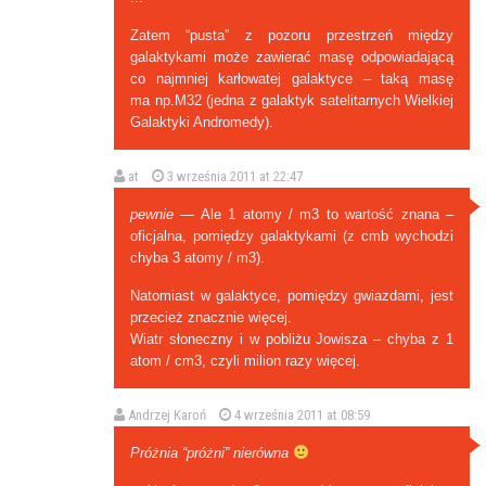
Zatem “pusta” z pozoru przestrzeń między
galaktykami może zawierać masę odpowiadającą
co najmniej karłowatej galaktyce – taką masę
ma np.M32 (jedna z galaktyk satelitarnych Wielkiej
Galaktyki Andromedy).
at
3 września 2011 at 22:47
pewnie
— Ale 1 atomy / m3 to wartość znana –
oficjalna, pomiędzy galaktykami (z cmb wychodzi
chyba 3 atomy / m3).
Natomiast w galaktyce, pomiędzy gwiazdami, jest
przecież znacznie więcej.
Wiatr słoneczny i w pobliżu Jowisza – chyba z 1
atom / cm3, czyli milion razy więcej.
Andrzej Karoń
4 września 2011 at 08:59
Próżnia “próżni” nierówna