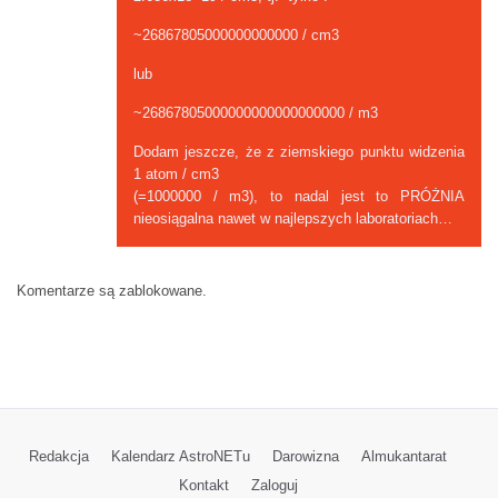
~26867805000000000000 / cm3
lub
~26867805000000000000000000 / m3
Dodam jeszcze, że z ziemskiego punktu widzenia
1 atom / cm3
(=1000000 / m3), to nadal jest to PRÓŻNIA
nieosiągalna nawet w najlepszych laboratoriach…
Komentarze są zablokowane.
Redakcja
Kalendarz AstroNETu
Darowizna
Almukantarat
Kontakt
Zaloguj