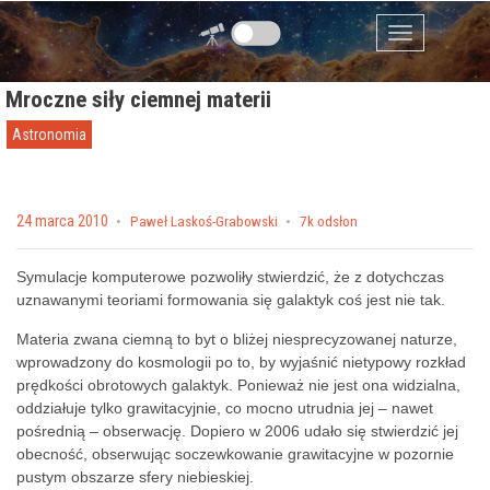
Przejdź do zawartości
Menu
Mroczne siły ciemnej materii
Astronomia
Posted on
24 marca 2010
by
Paweł Laskoś-Grabowski
7k odsłon
Symulacje komputerowe pozwoliły stwierdzić, że z dotychczas
uznawanymi teoriami formowania się galaktyk coś jest nie tak.
Materia zwana ciemną to byt o bliżej niesprecyzowanej naturze,
wprowadzony do kosmologii po to, by wyjaśnić nietypowy rozkład
prędkości
obrotowych
galaktyk. Ponieważ nie jest ona widzialna,
oddziałuje tylko
grawitacyjnie, co mocno utrudnia jej – nawet
pośrednią – obserwację. Dopiero w 2006 udało się stwierdzić jej
obecność, obserwując
soczewkowanie grawitacyjne w pozornie
pustym obszarze
sfery niebieskiej.