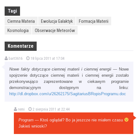
Tagi
Ciemna Materia
Ewolucja Galaktyk
Formacja Materii
Kosmologia
Obserwacje Meteorów
Komentarze
bart3616
18 lipca 2011 at 17:04
Nowe fakty dotyczące ciemnej materii i ciemnej energii
— Nowe
spojrzenie dotyczące ciemnej materii i ciemnej energii zostało
przekonywująco zaprezentowane w ciekawym programie
demonstracyjnym dostępnym na linku:
http://dl.dropbox.com/u/26262175/SagitariusBRopisProgramu.doc
remi
2 sierpnia 2011 at 22:44
Program
— Ktoś oglądał? Bo ja jeszcze nie miałem czasu
Jakieś wnioski?