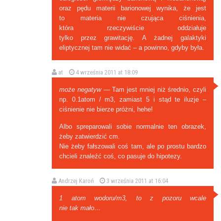
oraz pędu materii barionowej wynika, że jest
to materia nie czująca ciśnienia,
która rzeczywiście oddziałuje
tylko przez grawitację. A żadnej galaktyki
eliptycznej tam nie widać – a powinno, gdyby była.
at
4 września 2011 at 18:09
może negatyw
— Tam jest mniej niż średnio, czyli
np. 0.1atom / m3, zamiast 5 i stąd te iluzje –
ciśnienie nie bierze próżni, hehe!
Albo spreparowali sobie normalnie ten obrazek,
żeby zatwierdzić cm.
Nie żeby fałszowali coś tam, ale po prostu bardzo
chcieli znaleźć coś, co pasuje do hipotezy.
Andrzej Karoń
3 września 2011 at 16:04
1 atom wodoru/m3, to z pozoru wcale
nie tak mało…