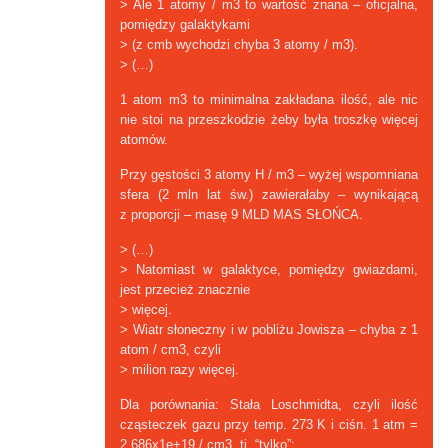
> Ale 1 atomy / m3 to wartość znana – oficjalna,
pomiędzy galaktykami
> (z cmb wychodzi chyba 3 atomy / m3).
> (…)
1 atom m3 to minimalna zakładana ilość, ale nic
nie stoi na przeszkodzie żeby była troszkę więcej
atomów.
Przy gęstości 3 atomy H / m3 – wyżej wspomniana
sfera (2 mln lat św.) zawierałaby – wynikającą
z proporcji – masę 9 MLD MAS SŁOŃCA.
> (…)
> Natomiast w galaktyce, pomiędzy gwiazdami,
jest przecież znacznie
> więcej.
> Wiatr słoneczny i w pobliżu Jowisza – chyba z 1
atom / cm3, czyli
> milion razy więcej.
Dla porównania: Stała Loschmidta, czyli ilość
cząsteczek gazu przy temp. 273 K i ciśn. 1 atm =
2.686x1e+19 / cm3, tj. “tylko”: