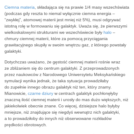
Ciemna materia
, składająca się na prawie 1/4 masy
wszechświata
(podczas gdy reszta to niemal wyłącznie ciemna energia –
“zwykłej”, atomowej materii jest mniej niż 5%), musi odgrywać
istotną rolę w formowaniu się galaktyk. Uważa się, że pierwszymi
wielkoskalowymi strukturami we wszechświecie były
halo
–
chmury ciemnej materii, które za pomocą przyciągania
grawitacyjnego skupiły w swoim wnętrzu gaz, z którego powstały
galaktyki.
Dotychczas uważano, że gęstość ciemnej materii rośnie wraz
ze zbliżaniem się do centrum galaktyki. Z przeprowadzonych
przez naukowców z Narodowego Uniwersytetu Meksykańskiego
symulacji wynika jednak, że taka sytuacja prowadziłaby
do zupełnie innego obrazu galaktyk niż ten, który znamy.
Mianowicie,
czarne dziury
w centrach galaktyk pochłonęłyby
znaczną ilość ciemnej materii i urosły do mas dużo większych, niż
jakiekolwiek obecnie znane. Co więcej, dzisiejsze halo byłyby
mniejsze, niż znajdujące się niegdyś wewnątrz nich galaktyki,
a to prowadziłoby do innych niż obserwowane rozkładów
prędkości obrotowych.