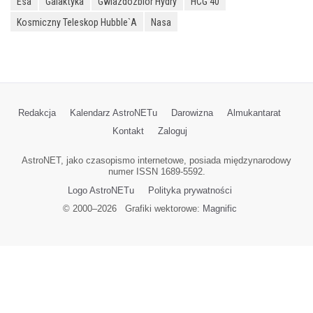
Esa
Galaktyka
Gwiazdozbiór Hydry
HCG 40
Kosmiczny Teleskop Hubble`a
Nasa
Redakcja
Kalendarz AstroNETu
Darowizna
Almukantarat
Kontakt
Zaloguj
AstroNET, jako czasopismo internetowe, posiada międzynarodowy
numer ISSN 1689-5592.
Logo AstroNETu
Polityka prywatności
© 2000–
2026
Grafiki wektorowe:
Magnific