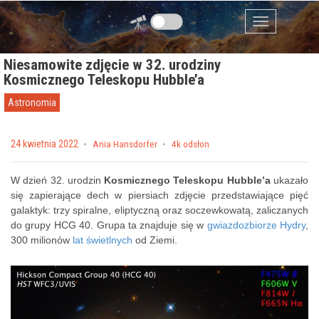
Przejdź do zawartości
Menu
Niesamowite zdjęcie w 32. urodziny
Kosmicznego Teleskopu Hubble’a
Astronomia
Posted on
24 kwietnia 2022
by
Ania Hansdorfer
4k odsłon
W dzień 32. urodzin
Kosmicznego Teleskopu Hubble’a
ukazało
się zapierające dech w piersiach zdjęcie przedstawiające pięć
galaktyk: trzy spiralne, eliptyczną oraz soczewkowatą, zaliczanych
do grupy HCG 40. Grupa ta znajduje się w
gwiazdozbiorze Hydry
,
300 milionów
lat świetlnych
od Ziemi.