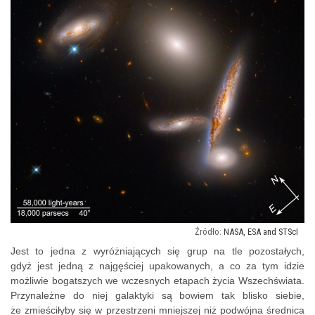
NASA, ESA and STScI
Jest to jedna z wyróżniających się grup na tle pozostałych,
gdyż jest jedną z najgęściej upakowanych, a co za tym idzie
możliwie bogatszych we wczesnych etapach życia Wszechświata.
Przynależne do niej galaktyki są bowiem tak blisko siebie,
że zmieściłyby się w przestrzeni mniejszej niż podwójna średnica