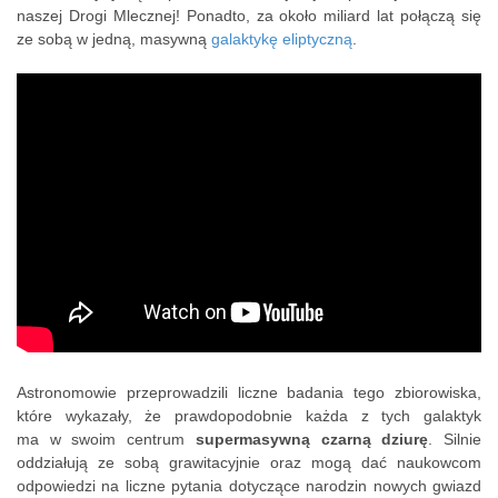
naszej Drogi Mlecznej! Ponadto, za około miliard lat połączą się
ze sobą w jedną, masywną
galaktykę eliptyczną
.
Astronomowie przeprowadzili liczne badania tego zbiorowiska,
które wykazały, że prawdopodobnie każda z tych galaktyk
ma w swoim centrum
supermasywną czarną dziurę
. Silnie
oddziałują ze sobą grawitacyjnie oraz mogą dać naukowcom
odpowiedzi na liczne pytania dotyczące narodzin nowych gwiazd