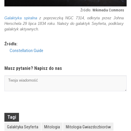
Wikimedia Commons
Galaktyka spiralna
z poprzeczką NGC 7314, odkryta przez Johna
Herschela 29 lipca 1834 roku. Należy do galaktyk Seyferta, podklasy
galaktyk aktywnych.
Źródła:
Constellation Guide
Masz pytanie? Napisz do nas
Tagi
Galaktyka Seyferta
Mitologia
Mitologia Gwiazdozbiorów