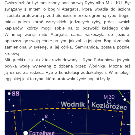
Gwiazdozbiór był tam znany pod nazwą Ryby albo MUL.KU. Był
związany z mitem o bogini Atargatis, która wpadła do jeziora
i została uratowana przed utonięciem przez ogromną rybę. Bogini
miała potem karać wszystkich, jedzących ryby, prócz swoich
kapłanów, którzy mogli sobie na to pozwolić każdego dnia.
W innej wersji mitu Atargatis sama wskoczyła do jeziora,
opuszczając swoją córkę po tym, jak zabiła jej ojca. Bogini została
zamieniona w syrenę, a jej córka, Semiramida, została później
królową.
Mit grecki nie jest aż tak rozbudowany – Ryba Południowa jedynie
połyka wodę wylewaną z dzbana przez Wodnika. Można też
ją uznać za rodzica Ryb z konstelacji zodiakalnych. W mitologii
egipskiej jest to ryba, która uratowała życie bogini Izydy.