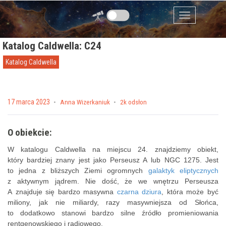
Przejdź do zawartości
Menu
Katalog Caldwella: C24
Katalog Caldwella
Posted on
17 marca 2023
by
Anna Wizerkaniuk
2k odsłon
O obiekcie:
W katalogu Caldwella na miejscu 24. znajdziemy obiekt,
który bardziej znany jest jako Perseusz A lub NGC 1275. Jest
to jedna z bliższych Ziemi ogromnych
galaktyk eliptycznych
z aktywnym jądrem. Nie dość, że we wnętrzu Perseusza
A znajduje się bardzo masywna
czarna dziura
, która może być
miliony, jak nie miliardy, razy masywniejsza od Słońca,
to dodatkowo stanowi bardzo silne źródło promieniowania
rentgenowskiego i radiowego.