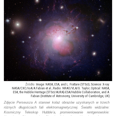
Image: NASA, ESA, and L. Frattare (STScI); Science: X-ray:
NASA/CXC/IoA/A.Fabian et al.; Radio: NRAO/VLA/G. Taylor; Optical: NASA,
ESA, the Hubble Heritage (STScI/AURA)-ESA/Hubble Collaboration, and A.
Fabian (Institute of Astronomy, University of Cambridge, UK)
Zdjęcie Perseusza A stanowi kolaż obrazów uzyskanych w trzech
różnych długościach fali elektromagnetycznej. Światło widzialne:
Kosmiczny Teleskop Hubble’a, promieniowanie rentgenowskie: