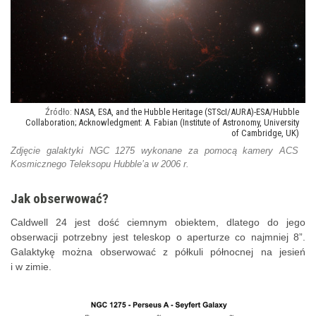
NASA, ESA, and the Hubble Heritage (STScI/AURA)-ESA/Hubble
Collaboration; Acknowledgment: A. Fabian (Institute of Astronomy, University
of Cambridge, UK)
Zdjęcie galaktyki NGC 1275 wykonane za pomocą kamery ACS
Kosmicznego Teleksopu Hubble’a w 2006 r.
Jak obserwować?
Caldwell 24 jest dość ciemnym obiektem, dlatego do jego
obserwacji potrzebny jest teleskop o aperturze co najmniej 8”.
Galaktykę można obserwować z półkuli północnej na jesień
i w zimie.