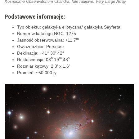
Kosmiczne Obserwatorium Chandra, fale radiowe: Very Large Array.
Podstawowe informacje:
Typ obiektu: galaktyka eliptyczna/ galaktyka Seyferta
Numer w katalogu NGC: 1275
m
Jasność obserwowalna: +11,7
Gwiazdozbiór: Perseusz
Deklinacja: +41° 30′ 42″
h
m
s
Rektascensja: 03
19
48
Rozmiar kątowy: 2,3′ x 1,6′
Promień: ~50 000 ly