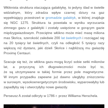
Włóknista struktura otaczająca galaktykę, to jedyny ślad w świetle
widzialnym, który zdradza wpływ czarnej dziury na gaz
wypełniający przestrzeń w
gromadzie galaktyk
, w której znajduje
się NGC 1275. Struktura ta powstała w wyniku wyrzucania
zimnego gazu z galaktyki i zostały uwięzione w gorącym gazie
międzygwiazdowym. Przeciętne włókno może mieć masę miliona
mas Słońca, szerokość zaledwie 200
lat świetlnych
i rozciągać się
na 20 tysięcy lat świetlnych, czyli na odległość 5 tysięcy razy
większą niż dystans, jaki dzieli Słońce i najbliższą mu gwiazdę
Proximę Centauri.
Szacuje się też, że włókna gazu mogą liczyć sobie setki milionów
lat, a przyczyną ich długowieczności może być to,
że są utrzymywane w takiej formie przez pole magnetyczne.
W innym przypadku zapewne już dawno uległyby zniszczeniu
w surowym, wysokoenergetycznym środowisku, wyparowałyby lub
zapadłyby się i utworzyłyby nowe gwiazdy.
Perseusz A został odkryty w 1786 r. przez Williama Herschela.