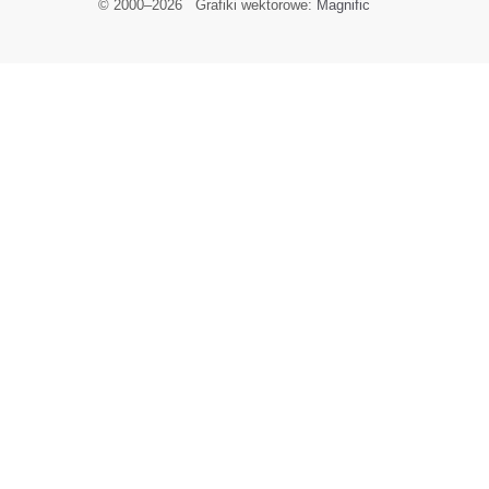
© 2000–
2026
Grafiki wektorowe:
Magnific