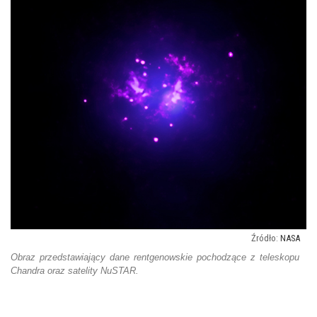
NASA
Obraz przedstawiający dane rentgenowskie pochodzące z teleskopu
Chandra oraz satelity NuSTAR.