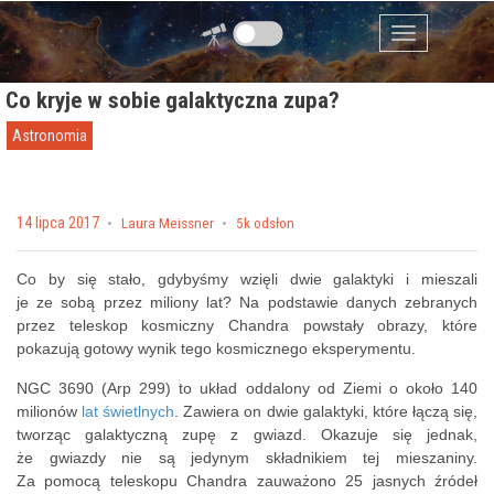
Przejdź do zawartości
Menu
Co kryje w sobie galaktyczna zupa?
Astronomia
Posted on
14 lipca 2017
by
Laura Meissner
5k odsłon
Co by się stało, gdybyśmy wzięli dwie galaktyki i mieszali
je ze sobą przez miliony lat? Na podstawie danych zebranych
przez teleskop kosmiczny Chandra powstały obrazy, które
pokazują gotowy wynik tego kosmicznego eksperymentu.
NGC 3690 (Arp 299) to układ oddalony od Ziemi o około 140
milionów
lat świetlnych
. Zawiera on dwie galaktyki, które łączą się,
tworząc galaktyczną zupę z gwiazd. Okazuje się jednak,
że gwiazdy nie są jedynym składnikiem tej mieszaniny.
Za pomocą teleskopu Chandra zauważono 25 jasnych źródeł