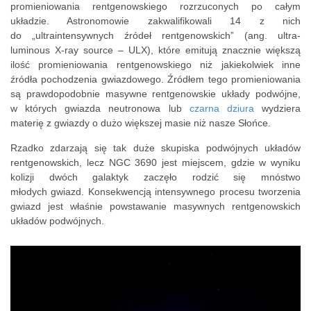
promieniowania rentgenowskiego rozrzuconych po całym
układzie. Astronomowie zakwalifikowali 14 z nich
do „ultraintensywnych źródeł rentgenowskich” (ang.
ultra-
luminous X-ray source – ULX), które emitują znacznie większą
ilość promieniowania rentgenowskiego niż jakiekolwiek inne
źródła pochodzenia gwiazdowego. Źródłem tego promieniowania
są prawdopodobnie masywne rentgenowskie układy podwójne,
w których gwiazda neutronowa lub
czarna dziura
wydziera
materię z gwiazdy o dużo większej masie niż nasze Słońce.
Rzadko zdarzają się tak duże skupiska podwójnych układów
rentgenowskich, lecz NGC 3690 jest miejscem, gdzie w wyniku
kolizji dwóch galaktyk zaczęło rodzić się mnóstwo
młodych gwiazd. Konsekwencją intensywnego procesu tworzenia
gwiazd jest właśnie powstawanie masywnych rentgenowskich
układów podwójnych.