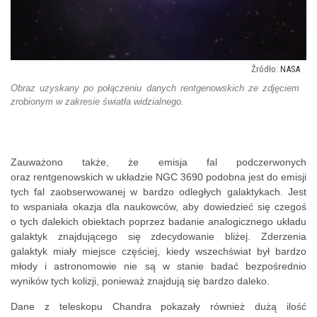
NASA
Obraz uzyskany po połączeniu danych rentgenowskich ze zdjęciem
zrobionym w zakresie światła widzialnego.
Zauważono także, że emisja fal podczerwonych
oraz rentgenowskich w układzie
NGC 3690 podobna jest do emisji
tych fal zaobserwowanej w bardzo odległych galaktykach. Jest
to wspaniała okazja dla naukowców, aby dowiedzieć się czegoś
o tych dalekich obiektach poprzez badanie analogicznego układu
galaktyk znajdującego się zdecydowanie bliżej. Zderzenia
galaktyk miały miejsce częściej, kiedy wszechświat był bardzo
młody i astronomowie nie są w stanie badać bezpośrednio
wyników tych kolizji, ponieważ znajdują się bardzo daleko.
Dane z teleskopu Chandra pokazały również dużą ilość