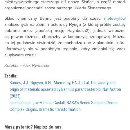
międzygwiezdnego starszego niż nasze Słońce, a część materii
organicznej pochodzi spoza naszego Układu Słonecznego.
Skład chemiczny Bennu jest podobny do części
meteorytów
znalezionych na Ziemi i asteroidy Ryugu (z której próbki zostały
pobrane przez japońską misję Hayabusa2), jednak widoczne
są pewne różnice, chociażby w kompozycji izotopowej. Można
na tej podstawie stwierdzić, że pochodzą one z planetoid, które
uformowały się w podobnym regionie, który zmieniał się wraz
z upływem czasu.
Korekta – Alex Rymarski
Źródła:
Barnes, J.J., Nguyen, A.N., Abernethy, F.A.J. et al. The variety and
origin of materials accreted by Bennu’s parent asteroid. Nat Astron
(2025).
science.nasa.gov:Melissa Gaskill, NASA’s Bennu Samples Reveal
Complex Origins, Dramatic Transformation
Masz pytanie? Napisz do nas