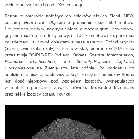
wiele o początkach Układu Słonecznego.
Bennu to asteroida należąca do obiektów bliskich Ziemi (NEO,
od ang.
N
ear-Earth Objects
) o promieniu około 500 metrów.
Nie jest ona jednym, zwartym ciałem, a stosem gruzu powstałym,
gdy inne ciało (o średnicy powyżej 100 kilometrów) rozpadło się
po zderzeniu z innymi obiektami z pasa asteroid. Próbki regolitu
(luźnej, zwietrzałej skały) z Bennu zostały pobrane w 2020 roku
przez misję OSIRIS-REx (od ang.
Origins, Spectral Interpretation,
Resource Identification, and Security-Regolith Explorer
)
i przywiezione na Ziemię trzy lata później. Po poddaniu ich
analizie chemicznej naukowcy odkryli, że skład chemiczny Bennu
jest dość nietypowy pod względem izotopów występujących
w materii organicznej. Zawiera również bezwodne krzemiany
oraz lekkie izotopy potasu i cynku.