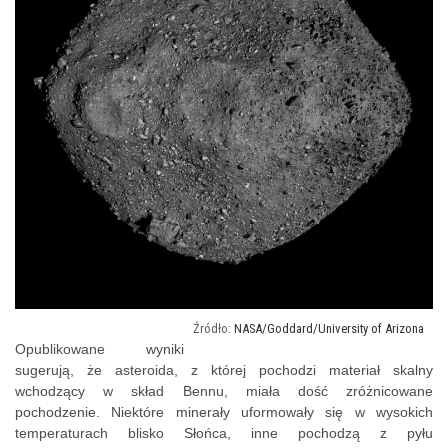
NASA/Goddard/University of Arizona
Opublikowane wyniki
sugerują, że asteroida, z której pochodzi materiał skalny
wchodzący w skład Bennu, miała dość zróżnicowane
pochodzenie. Niektóre minerały uformowały się w wysokich
temperaturach blisko Słońca, inne pochodzą z pyłu