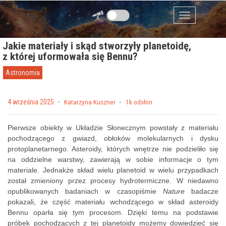
Przejdź do zawartości
Menu
Jakie materiały i skąd stworzyły planetoidę,
z której uformowała się Bennu?
Astronomia
Posted on
4 września 2025
by
Katarzyna Kuszner
1k odsłon
Pierwsze obiekty w Układzie Słonecznym powstały z materiału
pochodzącego z gwiazd, obłoków molekularnych i dysku
protoplanetarnego. Asteroidy, których wnętrze nie podzieliło się
na oddzielne warstwy, zawierają w sobie informacje o tym
materiale. Jednakże skład wielu planetoid w wielu przypadkach
został zmieniony przez procesy hydrotermiczne. W niedawno
opublikowanych badaniach w czasopiśmie
Nature
badacze
pokazali, że część materiału wchodzącego w skład asteroidy
Bennu oparła się tym procesom. Dzięki temu na podstawie
próbek pochodzących z tej planetoidy możemy dowiedzieć się