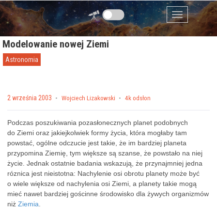
Przejdź do zawartości
Menu
Modelowanie nowej Ziemi
Astronomia
Posted on
2 września 2003
by
Wojciech Lizakowski
4k odsłon
Podczas poszukiwania pozasłonecznych planet podobnych
do Ziemi oraz jakiejkolwiek formy życia, która mogłaby tam
powstać, ogólne odczucie jest takie, że im bardziej planeta
przypomina
Ziemię
, tym większe są szanse, że powstało na niej
życie. Jednak ostatnie badania wskazują, że przynajmniej jedna
róznica jest nieistotna: Nachylenie osi obrotu planety może być
o wiele większe od nachylenia osi Ziemi, a planety takie mogą
mieć nawet bardziej gościnne środowisko dla żywych organizmów
niż
Ziemia
.