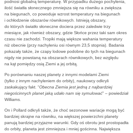
podnosi globalną temperaturę. W przypadku dużego pochylenia,
ilość światła słonecznego zmniejsza się na równiku a zwiększa
na biegunach, co powoduje wzrost temperatury na biegunach
i ochłodzenie obszarów równikowych. Istnieją obszary,
do których światło słoneczne dociera przez zaledwie trzy
miesiące, jak również obszary, gdzie Słońce przez taki sam okres
czasu nie zachodzi. Tropiki mają większe wahania temperatury
niż obecnie (przy nachyleniu osi równym 23,5 stopnia). Badania
pokazały także, że czapy lodowe podobne do tych na biegunach
nigdy nie powstaną na obszarach równikowych, bez względu
na kąt pomiędzy osią Ziemi a jej orbitą.
Po porównaniu naszej planety z innymi modelami Ziemi
(tylko z innym nachyleniem do orbity), naukowcy odkryli
zaskakujący fakt. “
Obecna Ziemia jest jedną z najbardziej
niegościnnych planet jaką udało nam się symulować
” – powiedział
Williams.
On i Pollard odkryli także, że choć sezonowe wariacje mogą być
bardziej skrajne na równiku, na większej powierzchni planety
panują bardziej przyjazne warunki. Gdy oś obrotu jest prostopadła
do orbity, planeta jest zimniejsza i mniej gościnna. Największa