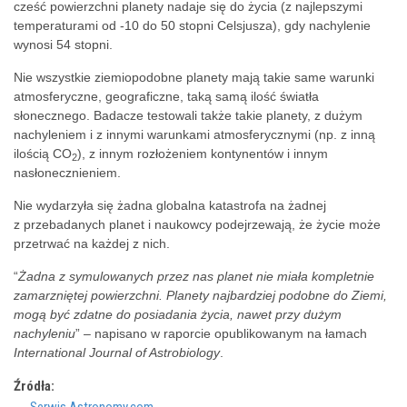
cześć powierzchni planety nadaje się do życia (z najlepszymi
temperaturami od -10 do 50 stopni Celsjusza), gdy nachylenie
wynosi 54 stopni.
Nie wszystkie ziemiopodobne planety mają takie same warunki
atmosferyczne, geograficzne, taką samą ilość światła
słonecznego. Badacze testowali także takie planety, z dużym
nachyleniem i z innymi warunkami atmosferycznymi (np. z inną
ilością CO
), z innym rozłożeniem kontynentów i innym
2
nasłonecznieniem.
Nie wydarzyła się żadna globalna katastrofa na żadnej
z przebadanych planet i naukowcy podejrzewają, że życie może
przetrwać na każdej z nich.
“
Żadna z symulowanych przez nas planet nie miała kompletnie
zamarzniętej powierzchni. Planety najbardziej podobne do Ziemi,
mogą być zdatne do posiadania życia, nawet przy dużym
nachyleniu
” – napisano w raporcie opublikowanym na łamach
International Journal of Astrobiology
.
Źródła: