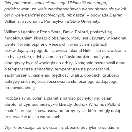
“
Na podstawie symulacji naszego
Układu Słonecznego,
podejrzewam, że wiele ziemiopodobnych planet obraca się wokół
osi o wiele bardziej pochylonych, niż nasza
” – opowiada Darren
Williams, astronom z Pennsylvania State University.
Williams i geolog z Penn State, David Pollard, posłużyli się
modelowaniem klimatu globalnego, który jest używany w National
Center for Atmospheric Research i w innych instytutach
przewidujących pogodę i zjawiska takie El Niño – do sprawdzenia
co by się stało, gdyby ziemska oś była bardziej pochylona,
albo gdyby była równoległa do orbity. Następnie oszacowali dane
o temperaturze atmosfery, temperaturze na powierzchni,
zachmurzeniu, ciśnieniu, prędkości wiatru, opadach, grubości
pokrywy śnieżnej oraz ilości światła słonecznego padającego
na powierzchnię.
Podczas symulowania planet z bardzo pochylonymi osiami
obrotu, otrzymano niezwykłe klimaty. Jednak Williams i Pollard
znaleźli proste i zaawansowane formy życia, które mogły dalej
przetrwać w takich warunkach.
Wyniki pokazują, że większe niż obecnie pochylenie osi Ziemi