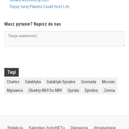
Serwis Astronomy.com
Topsy-turvy Planets Could Host Life
Masz pytanie? Napisz do nas
Tagi
Charles
Galaktyka
Galaktyki Spiralne
Gromada
Messier
Mgławica
Obiekty M69 Do M89
Spirala
Spiralna
Ziemia
Redakcja
Kalendarz AstroNETu
Darowizna
Almukantarat