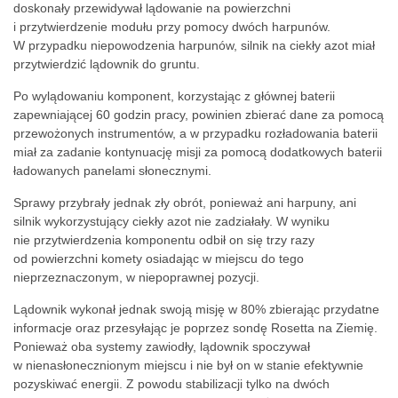
doskonały przewidywał lądowanie na powierzchni
i przytwierdzenie modułu przy pomocy dwóch harpunów.
W przypadku niepowodzenia harpunów, silnik na ciekły azot miał
przytwierdzić lądownik do gruntu.
Po wylądowaniu komponent, korzystając z głównej baterii
zapewniającej 60 godzin pracy, powinien zbierać dane za pomocą
przewożonych instrumentów, a w przypadku rozładowania baterii
miał za zadanie kontynuację misji za pomocą dodatkowych baterii
ładowanych panelami słonecznymi.
Sprawy przybrały jednak zły obrót, ponieważ ani harpuny, ani
silnik wykorzystujący ciekły azot nie zadziałały. W wyniku
nie przytwierdzenia komponentu odbił on się trzy razy
od powierzchni komety osiadając w miejscu do tego
nieprzeznaczonym, w niepoprawnej pozycji.
Lądownik wykonał jednak swoją misję w 80% zbierając przydatne
informacje oraz przesyłając je poprzez sondę Rosetta na Ziemię.
Ponieważ oba systemy zawiodły, lądownik spoczywał
w nienasłonecznionym miejscu i nie był on w stanie efektywnie
pozyskiwać energii. Z powodu stabilizacji tylko na dwóch