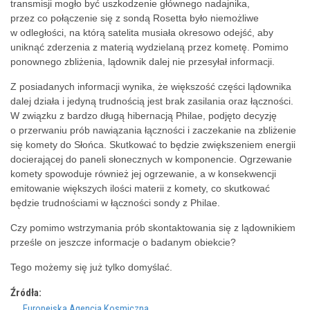
transmisji mogło być uszkodzenie głównego nadajnika,
przez co połączenie się z sondą Rosetta było niemożliwe
w odległości, na którą satelita musiała okresowo odejść, aby
uniknąć zderzenia z materią wydzielaną przez kometę. Pomimo
ponownego zbliżenia, lądownik dalej nie przesyłał informacji.
Z posiadanych informacji wynika, że większość części lądownika
dalej działa i jedyną trudnością jest brak zasilania oraz łączności.
W związku z bardzo długą hibernacją Philae, podjęto decyzję
o przerwaniu prób nawiązania łączności i zaczekanie na zbliżenie
się komety do Słońca. Skutkować to będzie zwiększeniem energii
docierającej do paneli słonecznych w komponencie. Ogrzewanie
komety spowoduje również jej ogrzewanie, a w konsekwencji
emitowanie większych ilości materii z komety, co skutkować
będzie trudnościami w łączności sondy z Philae.
Czy pomimo wstrzymania prób skontaktowania się z lądownikiem
prześle on jeszcze informacje o badanym obiekcie?
Tego możemy się już tylko domyślać.
Źródła:
Europejska Agencja Kosmiczna