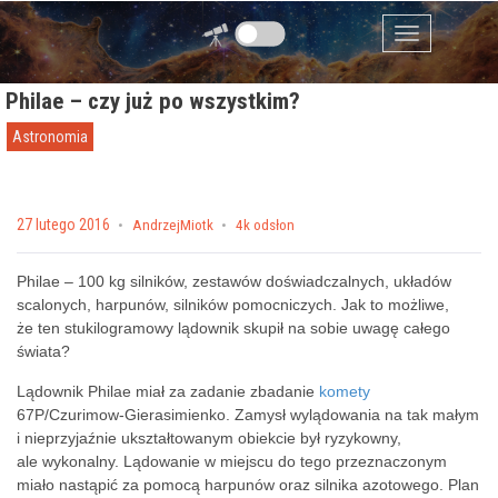
Przejdź do zawartości
Menu
Philae – czy już po wszystkim?
Astronomia
Posted on
27 lutego 2016
by
AndrzejMiotk
4k odsłon
Philae – 100 kg silników, zestawów doświadczalnych, układów
scalonych, harpunów, silników pomocniczych. Jak to możliwe,
że ten stukilogramowy lądownik skupił na sobie uwagę całego
świata?
Lądownik Philae miał za zadanie zbadanie
komety
67P/Czurimow-Gierasimienko. Zamysł wylądowania na tak małym
i nieprzyjaźnie ukształtowanym obiekcie był ryzykowny,
ale wykonalny. Lądowanie w miejscu do tego przeznaczonym
miało nastąpić za pomocą harpunów oraz silnika azotowego. Plan