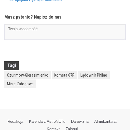
Masz pytanie? Napisz do nas
Tagi
Czurimow-Gierasimienko
Kometa 67P
Lądownik Philae
Misje Załogowe
Redakcja
Kalendarz AstroNETu
Darowizna
Almukantarat
Kontakt
Zaloguj