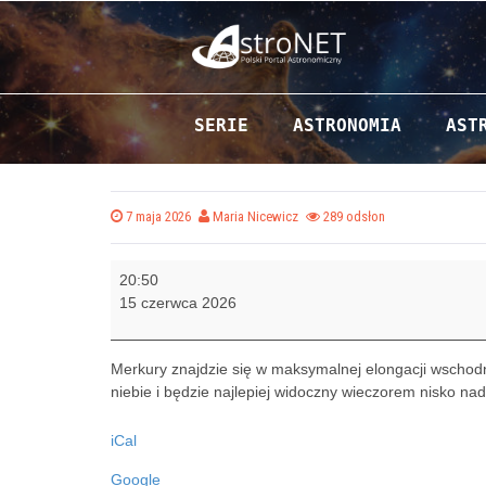
Maksymalna elongacja wschodnia Merku
Przejdź do zawartości
SERIE
ASTRONOMIA
AST
Posted on
by
7 maja 2026
Maria Nicewicz
289 odsłon
M
20:50
a
15 czerwca 2026
k
s
y
Merkury znajdzie się w maksymalnej elongacji wschodni
m
niebie i będzie najlepiej widoczny wieczorem nisko n
a
l
iCal
n
a
Google