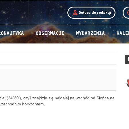
person
t
Dołącz do redakcji
rego
RONAUTYKA
OBSERWACJE
WYDARZENIA
KALE
ej (24º30’), czyli znajdzie się najdalej na wschód od Słońca na
ad zachodnim horyzontem.