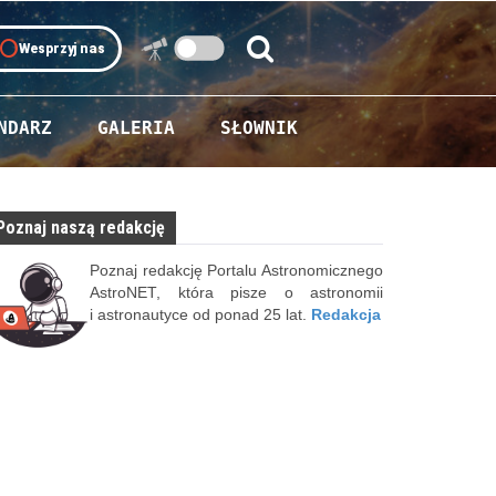
oll
Wesprzyj nas
Szukaj:
Szukaj
NDARZ
GALERIA
SŁOWNIK
Poznaj naszą redakcję
Poznaj redakcję Portalu Astronomicznego
AstroNET, która pisze o astronomii
i astronautyce od ponad 25 lat.
Redakcja