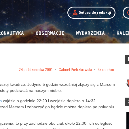
person
t
Dołącz do redakcji
RONAUTYKA
OBSERWACJE
WYDARZENIA
KALE
Posted on
24 października 2001
by
Gabriel Pietrzkowski
4k odsłon
rwszej kwadrze. Jedynie 5 godzin wcześniej złączy się z Marsem
estety podziwiać na naszym niebie.
s
zajdzie o godzinie 22:20 i wzejdzie dopiero o 14:32
przed Marsem i zobaczyć go będzie można dopiero po południu
enia, to przy zachodzie obu ciał, około 22:00, ich odległość