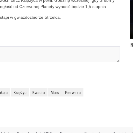
 dwóch tarcz Księżyca w pełni. Godzinę wcześniej, gdy Srebrny
ległość od Czerwonej Planety wynosić będzie 1,5 stopnia.
stąpi w gwiazdozbiorze Strzelca.
N
nkcja
Księżyc
Kwadra
Mars
Pierwsza