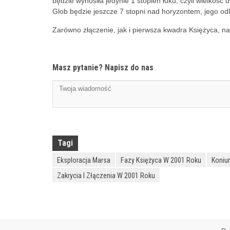
będzie wynosiła jedynie 1 stopień łuku, czyli wielkość
Glob będzie jeszcze 7 stopni nad horyzontem, jego od
Zarówno złączenie, jak i pierwsza kwadra Księżyca, na
Masz pytanie? Napisz do nas
Tagi
Eksploracja Marsa
Fazy Księżyca W 2001 Roku
Koniu
Zakrycia I Złączenia W 2001 Roku