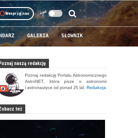
oll
Wesprzyj nas
Szukaj:
Szukaj
NDARZ
GALERIA
SŁOWNIK
Poznaj naszą redakcję
Poznaj redakcję Portalu Astronomicznego
AstroNET, która pisze o astronomii
i astronautyce od ponad 25 lat.
Redakcja
Zobacz też