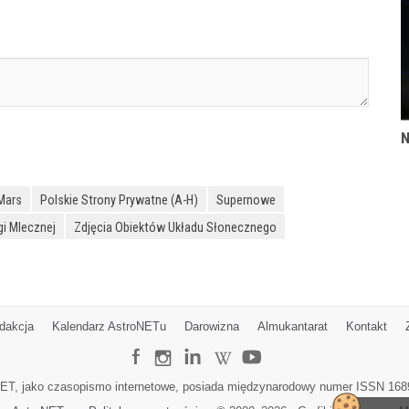
N
Mars
Polskie Strony Prywatne (A-H)
Supernowe
gi Mlecznej
Zdjęcia Obiektów Układu Słonecznego
dakcja
Kalendarz AstroNETu
Darowizna
Almukantarat
Kontakt
ET, jako czasopismo internetowe, posiada międzynarodowy numer ISSN 168