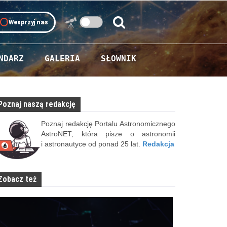
oll
Wesprzyj nas
Szukaj:
Szukaj
NDARZ
GALERIA
SŁOWNIK
Poznaj naszą redakcję
Poznaj redakcję Portalu Astronomicznego
AstroNET, która pisze o astronomii
i astronautyce od ponad 25 lat.
Redakcja
Zobacz też