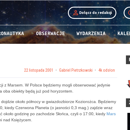
person
t
Dołącz do redakcji
RONAUTYKA
OBSERWACJE
WYDARZENIA
KALE
Posted on
22 listopada 2001
by
Gabriel Pietrzkowski
4k odsłon
kcji z Marsem. W Polsce będziemy mogli obserwować jedynie
enia oba obiekty będą już pod horyzontem.
i dojdzie około północy w gwiazdozbiorze Koziorożca. Będziemy
20, kiedy Czerwona Planeta (o jasności 0,3 mag.) zajdzie wraz
 około godzinę po zachodzie Słońca, czyli o 17:00, kiedy
Mars
pni nad Księżycem.