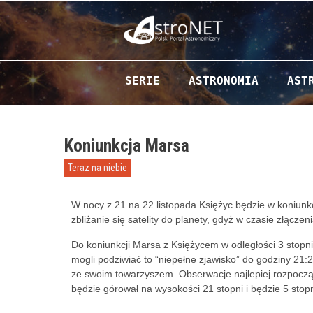
Przejdź do zawartości
SERIE
ASTRONOMIA
AST
Koniunkcja Marsa
Teraz na niebie
W nocy z 21 na 22 listopada Księżyc będzie w koniun
zbliżanie się satelity do planety, gdyż w czasie złącz
Do koniunkcji Marsa z Księżycem w odległości 3 stopn
mogli podziwiać to “niepełne zjawisko” do godziny 21:
ze swoim towarzyszem. Obserwacje najlepiej rozpocząć
będzie górował na
wysokości 21 stopni i będzie 5 sto