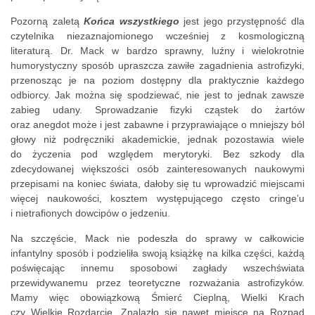
Pozorną zaletą
Końca wszystkiego
jest jego przystępność dla
czytelnika niezaznajomionego wcześniej z kosmologiczną
literaturą. Dr. Mack w bardzo sprawny, luźny i wielokrotnie
humorystyczny sposób upraszcza zawiłe zagadnienia astrofizyki,
przenosząc je na poziom dostępny dla praktycznie każdego
odbiorcy. Jak można się spodziewać, nie jest to jednak zawsze
zabieg udany. Sprowadzanie fizyki cząstek do żartów
oraz anegdot może i jest zabawne i przyprawiające o mniejszy ból
głowy niż podręczniki akademickie, jednak pozostawia wiele
do życzenia pod względem merytoryki. Bez szkody dla
zdecydowanej większości osób zainteresowanych naukowymi
przepisami na koniec świata, dałoby się tu wprowadzić miejscami
więcej naukowości, kosztem występującego często cringe’u
i nietrafionych dowcipów o jedzeniu.
Na szczęście, Mack nie podeszła do sprawy w całkowicie
infantylny sposób i podzieliła swoją książkę na kilka części, każdą
poświęcając innemu sposobowi zagłady wszechświata
przewidywanemu przez teoretyczne rozważania astrofizyków.
Mamy więc obowiązkową Śmierć Cieplną, Wielki Krach
czy Wielkie Rozdarcie. Znalazło się nawet miejsce na Rozpad