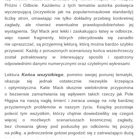
Próżni i Odbicie. Każdemu z tych tematów autorka poświęca
wyczerpującą (oczywiście jak na popularnonaukowe standardy)
liczbę stron, omawiając nie tylko dokładny przebieg konkretnej
zagłady, ale również ewentualne prawdopodobieństwo jej
wystąpienia. Styl Mack jest lekki i zaskakująco łatwy w odbiorze,
więc nawet fragmenty, których zdecydowała się zanadto
nie upraszczać, są przyjemną lekturą, którą można bardzo szybko
przyswoić. Każdy z poruszonych scenariuszy końca wszechrzeczy
został potraktowany w interesujący sposób i opatrzony
odpowiednimi danymi numerycznymi oraz czytelnymi wykresami.
Lektura
Końca wszystkiego
, pomimo swojej ponurej tematyki,
okazuje się jednak ostatecznie niezwykle krzepiąca
i optymistyczna. Katie Mack słusznie wielokrotnie przypomina
o bezsensie zamartwiania się wpływem takich rzeczy jak Pole
Higgsa na naszą nagłą śmierć i zwraca uwagę na rolę bardziej
przyziemnych problemów w naszym życiu. Książkę pozostaje
polecić tym wszystkim, którzy chętnie dowiedzieliby się czegoś
więcej o możliwych scenariuszach kosmicznej zagłady,
bez chowania głowy pod poduszkę po odłożeniu tej pozycji
na półkę, a jednocześnie gotowi pogodzić się z zatrważająco dużą