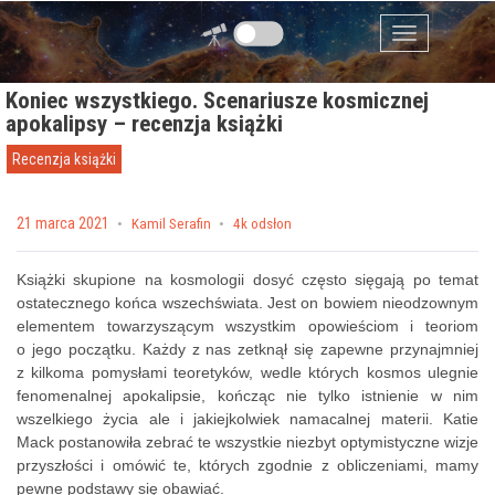
Przejdź do zawartości
Menu
Koniec wszystkiego. Scenariusze kosmicznej
apokalipsy – recenzja książki
Recenzja książki
Posted on
21 marca 2021
by
Kamil Serafin
4k odsłon
Książki skupione na kosmologii dosyć często sięgają po temat
ostatecznego końca wszechświata. Jest on bowiem nieodzownym
elementem towarzyszącym wszystkim opowieściom i teoriom
o jego początku. Każdy z nas zetknął się zapewne przynajmniej
z kilkoma pomysłami teoretyków, wedle których kosmos ulegnie
fenomenalnej apokalipsie, kończąc nie tylko istnienie w nim
wszelkiego życia ale i jakiejkolwiek namacalnej materii. Katie
Mack postanowiła zebrać te wszystkie niezbyt optymistyczne wizje
przyszłości i omówić te, których zgodnie z obliczeniami, mamy
pewne podstawy się obawiać.