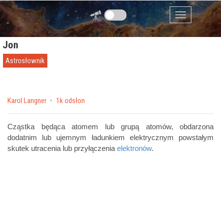
Przejdź do zawartości
Menu
Jon
Astrosłownik
by
Karol Langner
1k odsłon
Cząstka będąca atomem lub grupą atomów, obdarzona
dodatnim lub ujemnym ładunkiem elektrycznym powstałym
skutek utracenia lub przyłączenia
elektronów
.