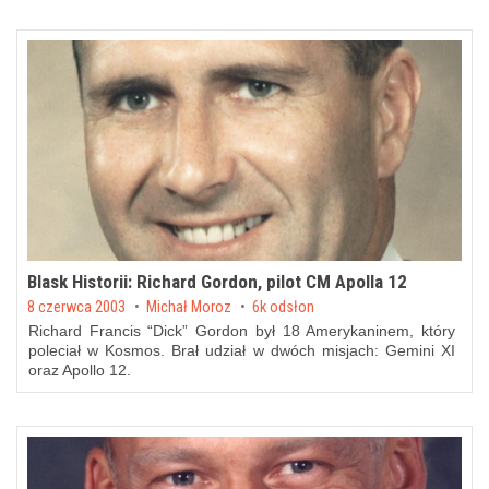
Blask Historii: Richard Gordon, pilot CM Apolla 12
Posted on
8 czerwca 2003
by
Michał Moroz
6k odsłon
Richard Francis “Dick” Gordon był 18 Amerykaninem, który
poleciał w Kosmos. Brał udział w dwóch misjach: Gemini XI
oraz Apollo 12.