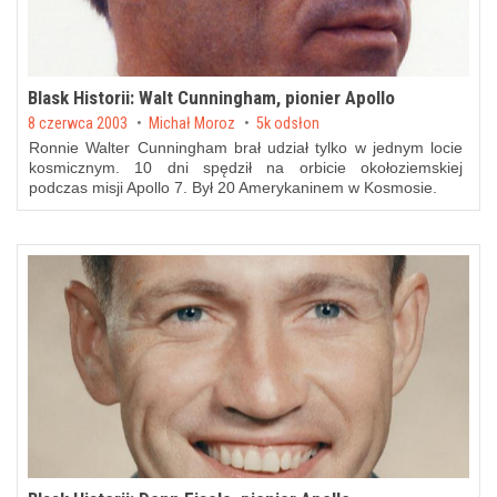
Blask Historii: Walt Cunningham, pionier Apollo
Posted on
8 czerwca 2003
by
Michał Moroz
5k odsłon
Ronnie Walter Cunningham brał udział tylko w jednym locie
kosmicznym. 10 dni spędził na orbicie okołoziemskiej
podczas misji Apollo 7. Był 20 Amerykaninem w Kosmosie.