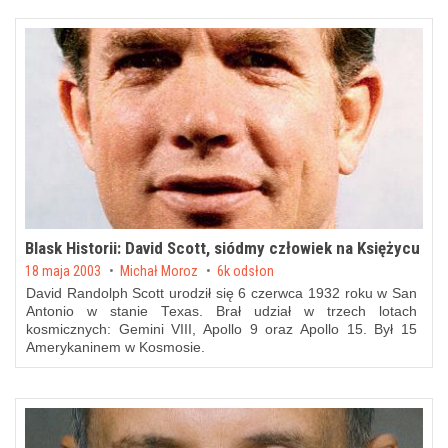
Blask Historii: David Scott, siódmy człowiek na Księżycu
Posted on
18 maja 2003
by
Michał Moroz
6k odsłon
David Randolph Scott urodził się 6 czerwca 1932 roku w San
Antonio w stanie Texas. Brał udział w trzech lotach
kosmicznych: Gemini VIII, Apollo 9 oraz Apollo 15. Był 15
Amerykaninem w Kosmosie.