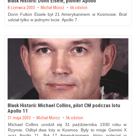
Blask Historii: Donn Eisele, pionier Apollo
Posted on
8 czerwca 2003
by
Michał Moroz
6k odsłon
Donn Fulton Eisele był 21 Amerykaninem w Kosmosie. Brał
udział tylko w jednymi locie: Apollo 7.
Blask Historii: Michael Collins, pilot CM podczas lotu
Apollo 11
Posted on
31 maja 2003
by
Michał Moroz
5k odsłon
Michael Collins urodził się 31 października 1930 roku w
Rzymie. Odbył dwa loty w Kosmos. Były to misje Gemini X
oraz Apollo 11. Był 17 Amerykaninem, który poleciał w