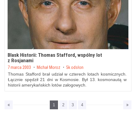
Blask Historii: Thomas Stafford, wspólny lot
z Rosjanami
Posted on
7 marca 2003
by
Michał Moroz
5k odsłon
Thomas Stafford brał udział w czterech lotach kosmicznych.
Łącznie spędził 21 dni w Kosmosie. Był 13. kosmonautą w
historii amerykańskich lotów załogowych.
1
2
3
4