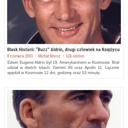
Blask Historii: “Buzz” Aldrin, drugi człowiek na Księżycu
Posted on
8 czerwca 2003
by
Michał Moroz
62k odsłon
Edwin Eugene Aldrin był 19. Amerykaninem w Kosmosie. Brał
udział w dwóch lotach: Gemini XII oraz Apollo 11. Łącznie
spędził w Kosmosie 12 dni, godzinę oraz 53 minuty.