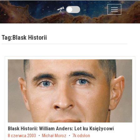
Przejdź do zawartości
Menu
Tag:Blask Historii
Blask Historii: William Anders: Lot ku Księżycowi
Posted on
8 czerwca 2003
by
Michał Moroz
7k odsłon