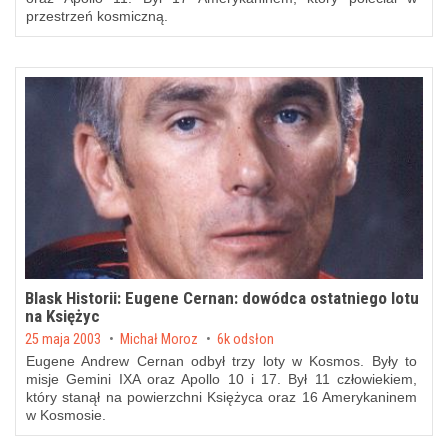
przestrzeń kosmiczną.
Blask Historii: Eugene Cernan: dowódca ostatniego lotu
na Księżyc
Posted on
25 maja 2003
by
Michał Moroz
6k odsłon
Eugene Andrew Cernan odbył trzy loty w Kosmos. Były to
misje Gemini IXA oraz Apollo 10 i 17. Był 11 człowiekiem,
który stanął na powierzchni Księżyca oraz 16 Amerykaninem
w Kosmosie.