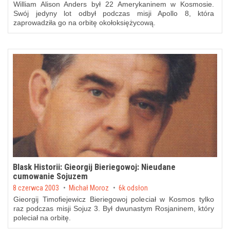
William Alison Anders był 22 Amerykaninem w Kosmosie.
Swój jedyny lot odbył podczas misji Apollo 8, która
zaprowadziła go na orbitę okołoksiężycową.
Blask Historii: Gieorgij Bieriegowoj: Nieudane
cumowanie Sojuzem
Posted on
8 czerwca 2003
by
Michał Moroz
6k odsłon
Gieorgij Timofiejewicz Bieriegowoj poleciał w Kosmos tylko
raz podczas misji Sojuz 3. Był dwunastym Rosjaninem, który
poleciał na orbitę.