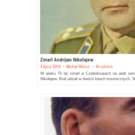
Zmarł Andrijan Nikołajew
Posted on
4 lipca 2004
by
Michał Moroz
9k odsłon
W wieku 75 lat zmarł w Czeboksarach na atak ser
Nikołajew. Brał udział w dwóch lotach kosmicznych, W