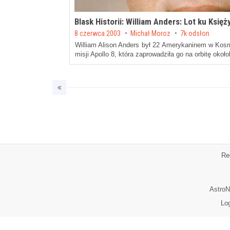
Blask Historii: William Anders: Lot ku Księ
Posted on
8 czerwca 2003
by
Michał Moroz
7k odsłon
William Alison Anders był 22 Amerykaninem w Kosm
misji Apollo 8, która zaprowadziła go na orbitę okoł
Re
AstroN
Lo