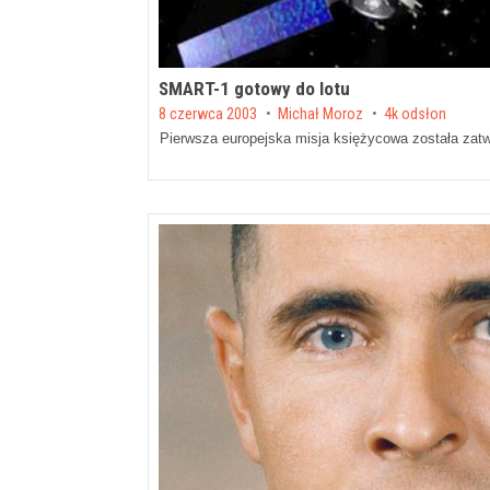
SMART-1 gotowy do lotu
Posted on
8 czerwca 2003
by
Michał Moroz
4k odsłon
Pierwsza europejska misja księżycowa została zatwi