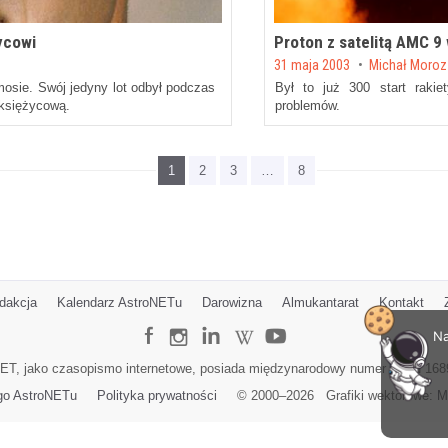
życowi
Proton z satelitą AMC 9
Posted on
31 maja 2003
by
Michał Moro
osie. Swój jedyny lot odbył podczas
Był to już 300 start rakie
oksiężycową.
problemów.
1
2
3
…
8
dakcja
Kalendarz AstroNETu
Darowizna
Almukantarat
Kontakt
Na
ET, jako czasopismo internetowe, posiada międzynarodowy numer ISSN 168
go AstroNETu
Polityka prywatności
© 2000–
2026
Grafiki wektorowe:
M