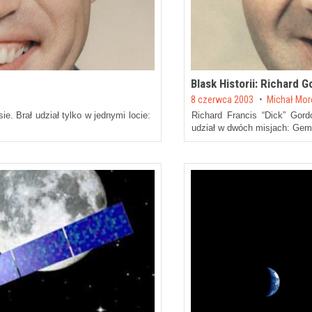
Blask Historii: Richard G
Posted on
8 czerwca 2003
by
Michał Mo
. Brał udział tylko w jednymi locie:
Richard Francis “Dick” Gor
udział w dwóch misjach: Gemi