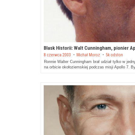
Blask Historii: Walt Cunningham, pionier Ap
Posted on
8 czerwca 2003
by
Michał Moroz
5k odsłon
Ronnie Walter Cunningham brał udział tylko w jedn
na orbicie okołoziemskiej podczas misji Apollo 7.