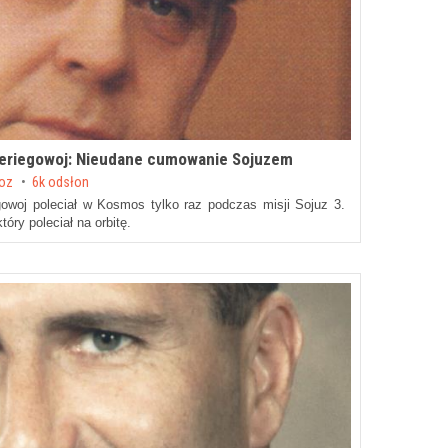
j Bieriegowoj: Nieudane cumowanie Sojuzem
roz
6k odsłon
egowoj poleciał w Kosmos tylko raz podczas misji Sojuz 3.
ry poleciał na orbitę.