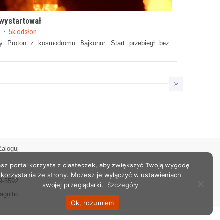
 wystartował
z
5k odsłon
ty Proton z kosmodromu Bajkonur. Start przebiegł bez
Zaloguj
sz portal korzysta z ciasteczek, aby zwiększyć Twoją wygodę
korzystania ze strony. Możesz je wyłączyć w ustawieniach
9-5592.
swojej przeglądarki.
Szczegóły
agnific
Ok, rozumiem