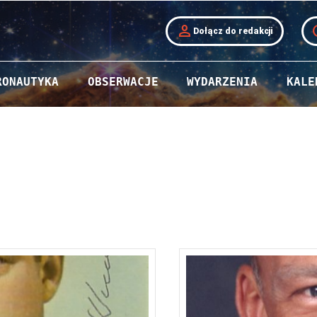
person
t
Dołącz do redakcji
RONAUTYKA
OBSERWACJE
WYDARZENIA
KALE