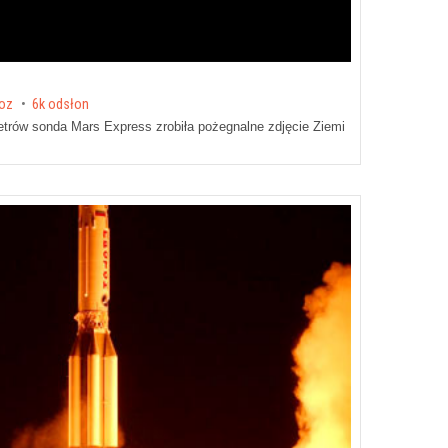
roz
6k odsłon
metrów sonda Mars Express zrobiła pożegnalne zdjęcie Ziemi