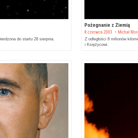
Pożegnanie z Ziemią
Posted on
8 czerwca 2003
by
Michał Mo
erdzona do startu 28 sierpnia.
Z odległości 8 milionów kilo
i Księżycowi.