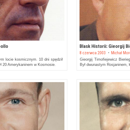
ollo
Blask Historii: Gieorgi
Posted on
8 czerwca 2003
by
Michał Mo
ym locie kosmicznym. 10 dni spędził
Gieorgij Timofiejewicz Bieri
 Był 20 Amerykaninem w Kosmosie.
Był dwunastym Rosjaninem, któ