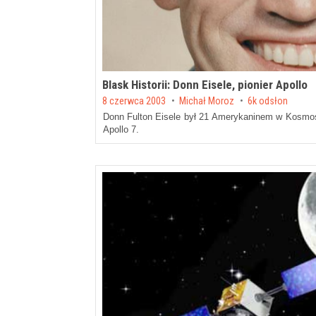
Blask Historii: Donn Eisele, pionier Apollo
Posted on
8 czerwca 2003
by
Michał Moroz
6k odsłon
Donn Fulton Eisele był 21 Amerykaninem w Kosmosie
Apollo 7.