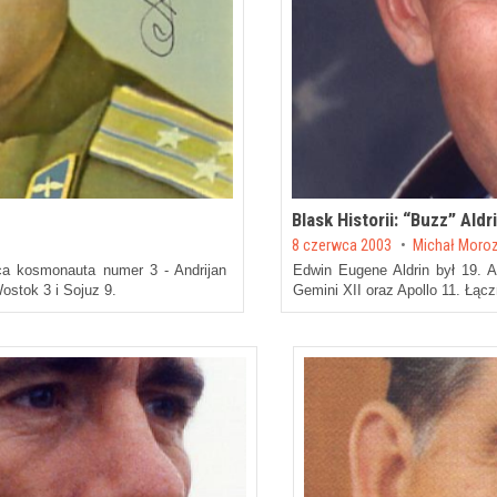
Blask Historii: “Buzz” Ald
Posted on
8 czerwca 2003
by
Michał Moro
ca kosmonauta numer 3 - Andrijan
Edwin Eugene Aldrin był 19. 
ostok 3 i Sojuz 9.
Gemini XII oraz Apollo 11. Łącz