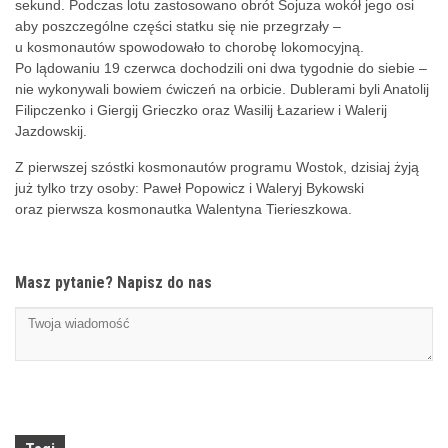
sekund. Podczas lotu zastosowano obrót Sojuza wokół jego osi
aby poszczególne części statku się nie przegrzały –
u kosmonautów spowodowało to chorobę lokomocyjną.
Po lądowaniu 19 czerwca dochodzili oni dwa tygodnie do siebie –
nie wykonywali bowiem ćwiczeń na orbicie. Dublerami byli Anatolij
Filipczenko i Giergij Grieczko oraz Wasilij Łazariew i Walerij
Jazdowskij.
Z pierwszej szóstki kosmonautów programu Wostok, dzisiaj żyją
już tylko trzy osoby: Paweł Popowicz i Waleryj Bykowski
oraz pierwsza kosmonautka Walentyna Tierieszkowa.
Masz pytanie? Napisz do nas