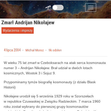
Przejdź do zawartości
Menu
Zmarł Andrijan Nikołajew
Wydarzenia i imprezy
Posted on
4 lipca 2004
by
Michał Moroz
9k odsłon
W wieku 75 lat zmarł w Czeboksarach na atak serca kosmonauta
numer 3 – Andrijan Nikołajew. Brał udział w dwóch lotach
kosmicznych, Wostok 3 i Sojuz 9.
Przypominamy tymże biografię kosmonauty (z działu Blask
Historii)
Nikołajew urodził się 5 września 1929 roku w Szorszełach
w republice Czuwaskiej w Związku Radzieckim. 7 marca 1960
roku został wybrany do pierwszej grupy kosmonautów