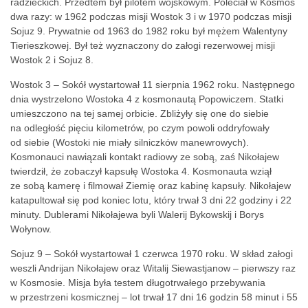
radzieckich. Przedtem był pilotem wojskowym. Poleciał w Kosmos
dwa razy: w 1962 podczas misji Wostok 3 i w 1970 podczas misji
Sojuz 9. Prywatnie od 1963 do 1982 roku był mężem Walentyny
Tierieszkowej. Był też wyznaczony do załogi rezerwowej misji
Wostok 2 i Sojuz 8.
Wostok 3 – Sokół wystartował 11 sierpnia 1962 roku. Następnego
dnia wystrzelono Wostoka 4 z kosmonautą Popowiczem. Statki
umieszczono na tej samej orbicie. Zbliżyły się one do siebie
na odległość pięciu kilometrów, po czym powoli oddryfowały
od siebie (Wostoki nie miały silniczków manewrowych).
Kosmonauci nawiązali kontakt radiowy ze sobą, zaś Nikołajew
twierdził, że zobaczył kapsułę Wostoka 4. Kosmonauta wziął
ze sobą kamerę i filmował Ziemię oraz kabinę kapsuły. Nikołajew
katapultował się pod koniec lotu, który trwał 3 dni 22 godziny i 22
minuty. Dublerami Nikołajewa byli Walerij Bykowskij i Borys
Wołynow.
Sojuz 9 – Sokół wystartował 1 czerwca 1970 roku. W skład załogi
weszli Andrijan Nikołajew oraz Witalij Siewastjanow – pierwszy raz
w Kosmosie. Misja była testem długotrwałego przebywania
w przestrzeni kosmicznej – lot trwał 17 dni 16 godzin 58 minut i 55