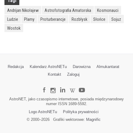
Tagi
Andrijan Nikołajew
Astrofotografia Amatorska
Kosmonauci
Ludzie
Plamy
Proturberancje
Rozbłysk
Słońce
Sojuz
Wostok
Redakcja
Kalendarz AstroNETu
Darowizna
Almukantarat
Kontakt
Zaloguj
AstroNET, jako czasopismo internetowe, posiada międzynarodowy
numer ISSN 1689-5592.
Logo AstroNETu
Polityka prywatności
© 2000–
2026
Grafiki wektorowe:
Magnific