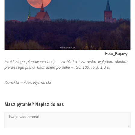
Foto_Kujawy
Efekt złego planowania sesji – za blisko i za nisko wględem obiektu
pierwszego planu, kadr dzień po pełni – ISO 100, f6.3, 1,3 s.
Korekta – Alex Rymarski
Masz pytanie? Napisz do nas