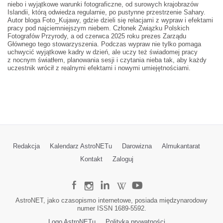
niebo i wyjątkowe warunki fotograficzne, od surowych krajobrazów
Islandii, którą odwiedza regularnie, po pustynne przestrzenie Sahary.
Autor bloga Foto_Kujawy, gdzie dzieli się relacjami z wypraw i efektami
pracy pod najciemniejszym niebem. Członek Związku Polskich
Fotografów Przyrody, a od czerwca 2025 roku prezes Zarządu
Głównego tego stowarzyszenia. Podczas wypraw nie tylko pomaga
uchwycić wyjątkowe kadry w dzień, ale uczy też świadomej pracy
z nocnym światłem, planowania sesji i czytania nieba tak, aby każdy
uczestnik wrócił z realnymi efektami i nowymi umiejętnościami.
Redakcja
Kalendarz AstroNETu
Darowizna
Almukantarat
Kontakt
Zaloguj
AstroNET, jako czasopismo internetowe, posiada międzynarodowy
numer ISSN 1689-5592.
Logo AstroNETu
Polityka prywatności