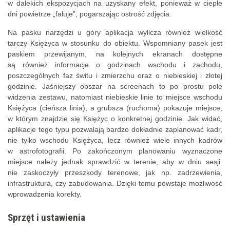
w dalekich ekspozycjach na uzyskany efekt, ponieważ w ciepłe
dni powietrze „faluje”, pogarszając ostrość zdjęcia.
Na pasku narzędzi u góry aplikacja wylicza również wielkość
tarczy Księżyca w stosunku do obiektu. Wspomniany pasek jest
paskiem przewijanym, na kolejnych ekranach dostępne
są również informacje o godzinach wschodu i zachodu,
poszczególnych faz świtu i zmierzchu oraz o niebieskiej i złotej
godzinie. Jaśniejszy obszar na screenach to po prostu pole
widzenia zestawu, natomiast niebieskie linie to miejsce wschodu
Księżyca (cieńsza linia), a grubsza (ruchoma) pokazuje miejsce,
w którym znajdzie się Księżyc o konkretnej godzinie. Jak widać,
aplikacje tego typu pozwalają bardzo dokładnie zaplanować kadr,
nie tylko wschodu Księżyca, lecz również wiele innych kadrów
w astrofotografii. Po zakończonym planowaniu wyznaczone
miejsce należy jednak sprawdzić w terenie, aby w dniu sesji
nie zaskoczyły przeszkody terenowe, jak np. zadrzewienia,
infrastruktura, czy zabudowania. Dzięki temu powstaje możliwość
wprowadzenia korekty.
Sprzęt i ustawienia