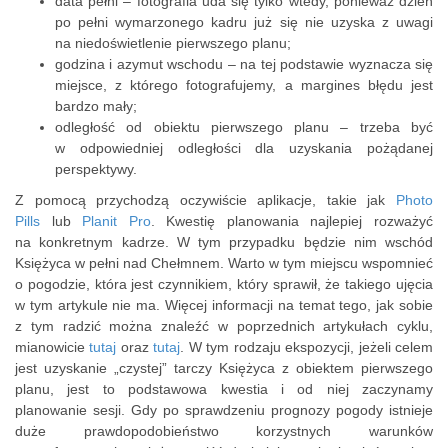
data pełni – fotografia uda się tylko wtedy, ponieważ dzień
po pełni wymarzonego kadru już się nie uzyska z uwagi
na niedoświetlenie pierwszego planu;
godzina i azymut wschodu – na tej podstawie wyznacza się
miejsce, z którego fotografujemy, a margines błędu jest
bardzo mały;
odległość od obiektu pierwszego planu – trzeba być
w odpowiedniej odległości dla uzyskania pożądanej
perspektywy.
Z pomocą przychodzą oczywiście aplikacje, takie jak
Photo
Pills
lub
Planit Pro
. Kwestię planowania najlepiej rozważyć
na konkretnym kadrze. W tym przypadku będzie nim wschód
Księżyca w pełni nad Chełmnem. Warto w tym miejscu wspomnieć
o pogodzie, która jest czynnikiem, który sprawił, że takiego ujęcia
w tym artykule nie ma. Więcej informacji na temat tego, jak sobie
z tym radzić można znaleźć w poprzednich artykułach cyklu,
mianowicie
tutaj
oraz
tutaj
. W tym rodzaju ekspozycji, jeżeli celem
jest uzyskanie „czystej” tarczy Księżyca z obiektem pierwszego
planu, jest to podstawowa kwestia i od niej zaczynamy
planowanie sesji. Gdy po sprawdzeniu prognozy pogody istnieje
duże prawdopodobieństwo korzystnych warunków