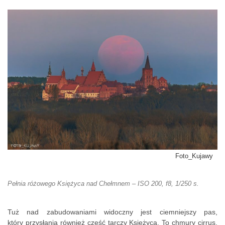
Foto_Kujawy
Pełnia różowego Księżyca nad Chełmnem – ISO 200, f8, 1/250 s.
Tuż nad zabudowaniami widoczny jest ciemniejszy pas,
który przysłania również część tarczy Księżyca. To chmury cirrus,