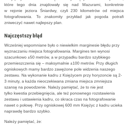
które tego dnia znajdowały się nad Mazurami, konkretnie
w rejonie jeziora Śniardwy, czyli 230 kilometrów od miejsca
fotografowania. To znakomity przykład jak pogoda potrafi
zniweczyć nawet najlepszy plan.
Najczęstszy błąd
Wcześniej wspomniane było o niewielkim marginesie błędu przy
wyznaczaniu miejsca fotografowania. Margines ten wynosi
szacunkowo ±50 metrów, a w przypadku bardzo szybkiego
przemieszczenia się – maksymalnie ±100 metrów. Przy długich
ogniskowych mamy bardzo zawężone pole widzenia naszego
zestawu. Na wykonanie kadru z Księżycem przy horyzoncie są 2-
3 minuty, a każda nieoczekiwana zmiana miejsca zmniejsza
szansę na powodzenie. Należy pamiętać, że to nie jest
tylko kwestia przebiegnięcia, ale też ponownego rozstawienia
zestawu i ustawienia kadru, co skraca czas na fotografowanie
nawet o połowę. Przy ogniskowej 600 mm Księżyc z kadru ucieka
naprawdę bardzo szybko.
Należy pamiętać, że: