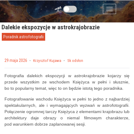
Przejdź do zawartości
Menu
Dalekie ekspozycje w astrokrajobrazie
Poradnik astrofotografii
Posted on
29 maja 2026
by
Krzysztof Kujawa
5k odsłon
Fotografia dalekich ekspozycji w astrokrajobrazie kojarzy się
przede wszystkim ze wschodem Księżyca w pełni i słusznie,
bo to popularny temat, więc to on będzie istotą tego poradnika.
Fotografowanie wschodu Księżyca w pełni to jedno z najbardziej
spektakularnych, ale i wymagających wyzwań w astrofotografii.
Połączenie ogromnej tarczy Księżyca z elementami krajobrazu lub
architektury daje obrazy o niemal filmowym charakterze,
pod warunkiem dobrze zaplanowanej sesji.