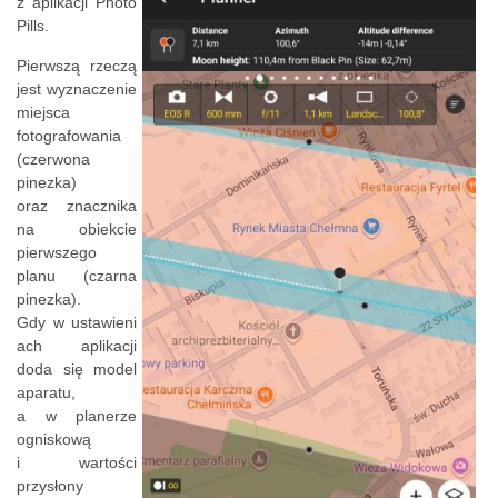
z aplikacji Photo
Pills.
Pierwszą rzeczą
jest wyznaczenie
miejsca
fotografowania
(czerwona
pinezka)
oraz znacznika
na obiekcie
pierwszego
planu (czarna
pinezka).
Gdy w ustawieni
ach aplikacji
doda się model
aparatu,
a w planerze
ogniskową
i wartości
przysłony