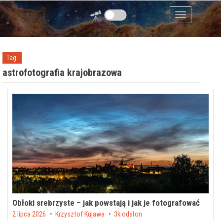
Przejdź do zawartości
Menu
Tag:
astrofotografia krajobrazowa
Obłoki srebrzyste – jak powstają i jak je fotografować
Posted on
2 lipca 2026
by
Krzysztof Kujawa
3k odsłon