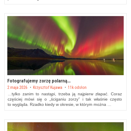
Fotografujemy zorzę polarną…
Posted on
2 maja 2026
by
Krzysztof Kujawa
11k odsłon
…tylko zanim to nastąpi, trzeba ją najpierw złapać. Coraz
częściej mówi się o „ściganiu zorzy” i tak właśnie często
to wygląda. Rzadko kiedy w okresie, w którym można …