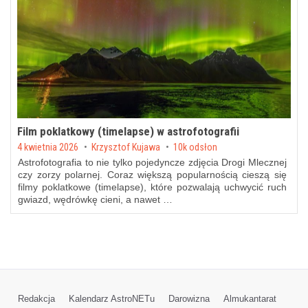
Film poklatkowy (timelapse) w astrofotografii
Posted on
4 kwietnia 2026
by
Krzysztof Kujawa
10k odsłon
Astrofotografia to nie tylko pojedyncze zdjęcia Drogi Mlecznej
czy zorzy polarnej. Coraz większą popularnością cieszą się
filmy poklatkowe (timelapse), które pozwalają uchwycić ruch
gwiazd, wędrówkę cieni, a nawet …
Redakcja
Kalendarz AstroNETu
Darowizna
Almukantarat