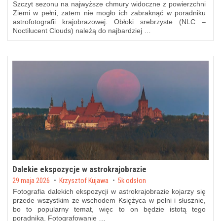
Szczyt sezonu na najwyższe chmury widoczne z powierzchni
Ziemi w pełni, zatem nie mogło ich zabraknąć w poradniku
astrofotografii krajobrazowej. Obłoki srebrzyste (NLC –
Noctilucent Clouds) należą do najbardziej …
Dalekie ekspozycje w astrokrajobrazie
Posted on
29 maja 2026
by
Krzysztof Kujawa
5k odsłon
Fotografia dalekich ekspozycji w astrokrajobrazie kojarzy się
przede wszystkim ze wschodem Księżyca w pełni i słusznie,
bo to popularny temat, więc to on będzie istotą tego
poradnika. Fotografowanie …