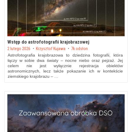
Wstęp do astrofotografii krajobrazowej
Posted on
2 lutego 2026
by
Krzysztof Kujawa
7k odsłon
Astrofotografia krajobrazowa to dziedzina fotografii, która
łączy w sobie dwa światy – nocne niebo oraz pejzaż. Jej
celem nie jest wyłącznie rejestracja obiektów
astronomicznych, lecz także pokazanie ich w kontekście
ziemskiego krajobrazu – …