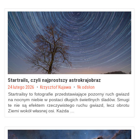
Startrails, czyli najprostszy astrokrajobraz
Posted on
24 lutego 2026
by
Krzysztof Kujawa
9k odsłon
Startrailsy to fotografie przedstawiające pozorny ruch gwiazd
na nocnym niebie w postaci długich świetlnych śladów. Smugi
te nie są efektem rzeczywistego ruchu gwiazd, lecz obrotu
Ziemi wokół własnej osi. Każda …