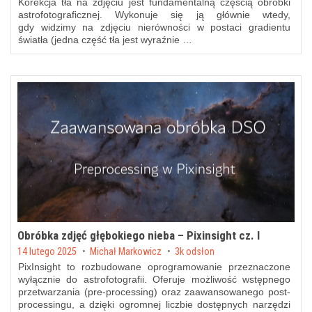
Korekcja tła na zdjęciu jest fundamentalną częścią obróbki
astrofotograficznej. Wykonuje się ją głównie wtedy,
gdy widzimy na zdjęciu nierówności w postaci gradientu
światła (jedna część tła jest wyraźnie …
Obróbka zdjęć głębokiego nieba – Pixinsight cz. I
Posted on
14 lutego 2025
by
Michał Markowicz
3k odsłon
PixInsight to rozbudowane oprogramowanie przeznaczone
wyłącznie do astrofotografii. Oferuje możliwość wstępnego
przetwarzania (pre-processing) oraz zaawansowanego post-
processingu, a dzięki ogromnej liczbie dostępnych narzędzi