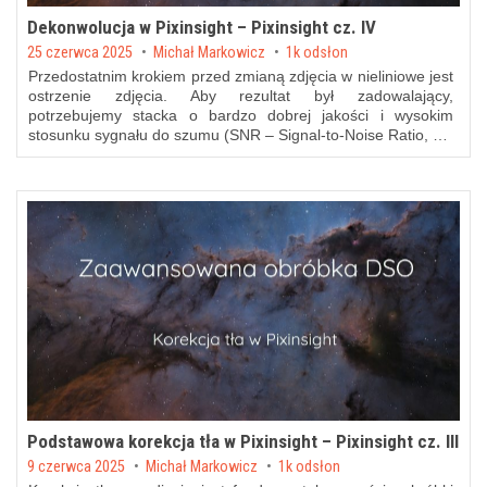
Dekonwolucja w Pixinsight – Pixinsight cz. IV
Posted on
25 czerwca 2025
by
Michał Markowicz
1k odsłon
Przedostatnim krokiem przed zmianą zdjęcia w nieliniowe jest
ostrzenie zdjęcia. Aby rezultat był zadowalający,
potrzebujemy stacka o bardzo dobrej jakości i wysokim
stosunku sygnału do szumu (SNR – Signal-to-Noise Ratio, …
Podstawowa korekcja tła w Pixinsight – Pixinsight cz. III
Posted on
9 czerwca 2025
by
Michał Markowicz
1k odsłon