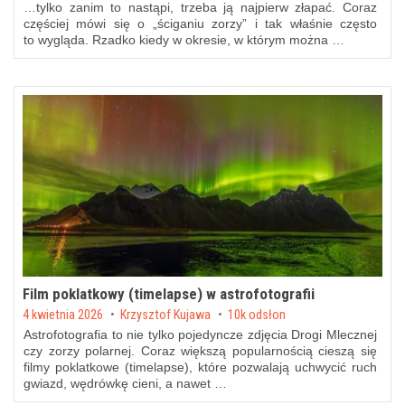
…tylko zanim to nastąpi, trzeba ją najpierw złapać. Coraz
częściej mówi się o „ściganiu zorzy” i tak właśnie często
to wygląda. Rzadko kiedy w okresie, w którym można …
Film poklatkowy (timelapse) w astrofotografii
Posted on
4 kwietnia 2026
by
Krzysztof Kujawa
10k odsłon
Astrofotografia to nie tylko pojedyncze zdjęcia Drogi Mlecznej
czy zorzy polarnej. Coraz większą popularnością cieszą się
filmy poklatkowe (timelapse), które pozwalają uchwycić ruch
gwiazd, wędrówkę cieni, a nawet …