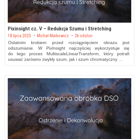
Pixinsight cz. V – Redukcja Szumu i Stretching
Posted on
18 lipca 2025
by
Michał Markowicz
2k odsłon
Ostatnim krokiem przed rozciągnięciem obrazu jest
odszumianie. W PixInsight najczęściej wykorzystuje się
do tego proces MultiscaleLinearTransform, który potrafi
usuwać zarówno zwykły szum, jak i szum chromatyczny …