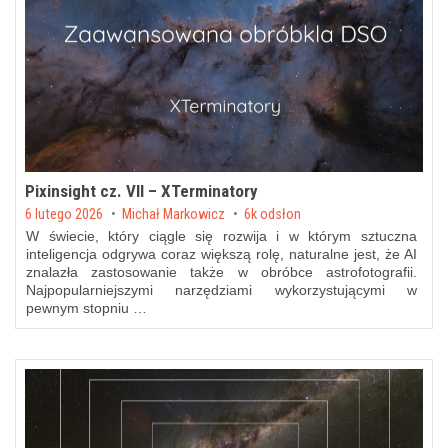
Pixinsight cz. VII – XTerminatory
Posted on
6 lutego 2026
by
Michał Markowicz
6k odsłon
W świecie, który ciągle się rozwija i w którym sztuczna
inteligencja odgrywa coraz większą rolę, naturalne jest, że AI
znalazła zastosowanie także w obróbce astrofotografii.
Najpopularniejszymi narzędziami wykorzystującymi w
pewnym stopniu …