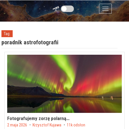
Przejdź do zawartości
Menu
Tag:
poradnik astrofotografii
Fotografujemy zorzę polarną…
Posted on
2 maja 2026
by
Krzysztof Kujawa
11k odsłon