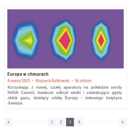
Europa w chmurach
Posted on
4 marca 2003
by
Wojciech Rutkowski
5k odsłon
Korzystając z nowej, czułej aparatury na pokładzie sondy
NASA Cassini, badacze odkryli wielki i zaskakująco gęsty
obłok gazu, dzielący orbitę Europy - lodowego księżyca
Jowisza.
1
2
3
4