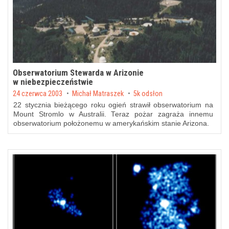
Obserwatorium Stewarda w Arizonie
w niebezpieczeństwie
Posted on
24 czerwca 2003
by
Michał Matraszek
5k odsłon
22 stycznia bieżącego roku
ogień strawił
obserwatorium na
Mount Stromlo w Australii. Teraz pożar zagraża innemu
obserwatorium położonemu w amerykańskim stanie Arizona.