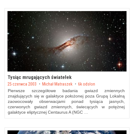
Tysiąc mrugających światełek
Posted on
25 czerwca 2003
by
Michał Matraszek
6k odsłon
Pierwsze szczegółowe badania gwiazd zmiennych
znajdujących się w galaktyce położonej poza Grupą Lokalną
zaowocowały obserwacjami ponad tysiąca jasnych,
czerwonych gwiazd zmiennych, świecących w potężnej
galaktyce eliptycznej Centaurus A (NGC …