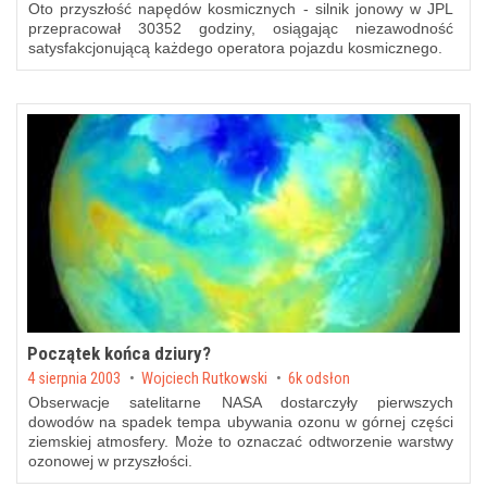
Oto przyszłość napędów kosmicznych - silnik jonowy w JPL
przepracował 30352 godziny, osiągając niezawodność
satysfakcjonującą każdego operatora pojazdu kosmicznego.
Początek końca dziury?
Posted on
4 sierpnia 2003
by
Wojciech Rutkowski
6k odsłon
Obserwacje satelitarne NASA dostarczyły pierwszych
dowodów na spadek tempa ubywania ozonu w górnej części
ziemskiej atmosfery. Może to oznaczać odtworzenie warstwy
ozonowej w przyszłości.