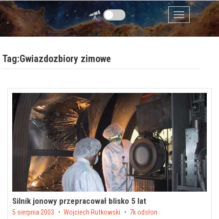
Przejdź do zawartości
Menu
Tag:Gwiazdozbiory zimowe
Silnik jonowy przepracował blisko 5 lat
Posted on
5 sierpnia 2003
by
Wojciech Rutkowski
7k odsłon