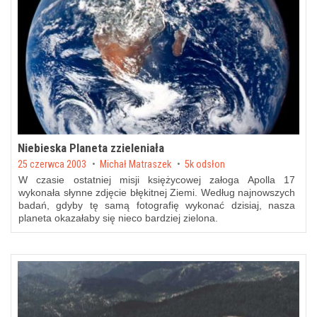
Niebieska Planeta zzieleniała
Posted on
25 czerwca 2003
by
Michał Matraszek
5k odsłon
W czasie ostatniej misji księżycowej załoga Apolla 17
wykonała słynne zdjęcie błękitnej Ziemi. Według najnowszych
badań, gdyby tę samą fotografię wykonać dzisiaj, nasza
planeta okazałaby się nieco bardziej zielona.