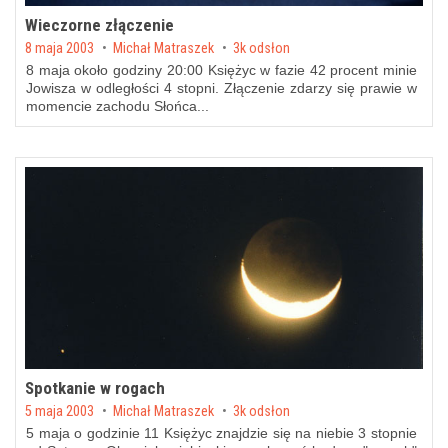
Wieczorne złączenie
Posted on
8 maja 2003
by
Michał Matraszek
3k odsłon
8 maja około godziny 20:00 Księżyc w fazie 42 procent minie
Jowisza w odległości 4 stopni. Złączenie zdarzy się prawie w
momencie zachodu Słońca...
Spotkanie w rogach
Posted on
5 maja 2003
by
Michał Matraszek
3k odsłon
5 maja o godzinie 11 Księżyc znajdzie się na niebie 3 stopnie