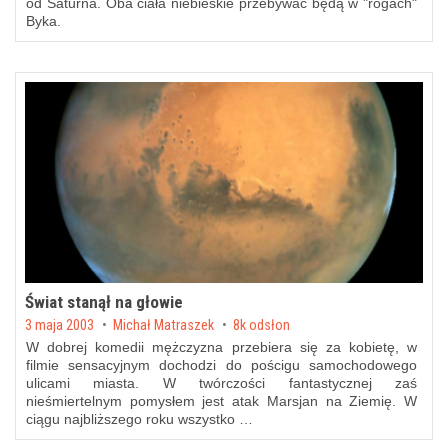
od Saturna. Oba ciała niebieskie przebywać będą w "rogach"
Byka.
Świat stanął na głowie
Posted on
3 maja 2003
by
Michał Matraszek
8k odsłon
W dobrej komedii mężczyzna przebiera się za kobietę, w
filmie sensacyjnym dochodzi do pościgu samochodowego
ulicami miasta. W twórczości fantastycznej zaś
nieśmiertelnym pomysłem jest atak Marsjan na Ziemię. W
ciągu najbliższego roku wszystko …