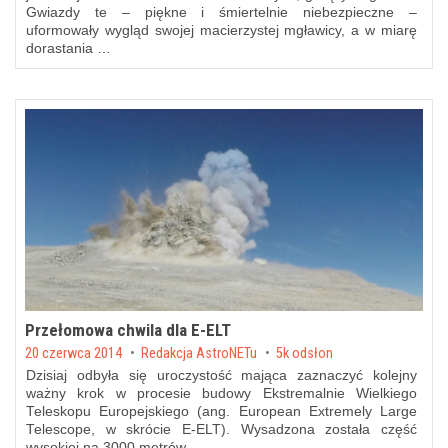
Gwiazdy te – piękne i śmiertelnie niebezpieczne –
uformowały wygląd swojej macierzystej mgławicy, a w miarę
dorastania …
Przełomowa chwila dla E-ELT
Posted on
20 czerwca 2014
by
Redakcja AstroNETu
5k odsłon
Dzisiaj odbyła się uroczystość mająca zaznaczyć kolejny
ważny krok w procesie budowy Ekstremalnie Wielkiego
Teleskopu Europejskiego (ang. European Extremely Large
Telescope, w skrócie E-ELT). Wysadzona została część
wysokiej na 3000 metrów …