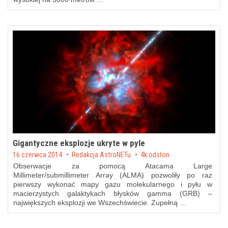
Gigantyczne eksplozje ukryte w pyle
Posted on
16 czerwca 2014
by
Redakcja AstroNETu
4k odsłon
Obserwacje za pomocą Atacama Large
Millimeter/submillimeter Array (ALMA) pozwoliły po raz
pierwszy wykonać mapy gazu molekularnego i pyłu w
macierzystych galaktykach błysków gamma (GRB) –
największych eksplozji we Wszechświecie. Zupełną …