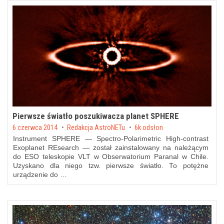
Pierwsze światło poszukiwacza planet SPHERE
Posted on
6 czerwca 2014
by
Redakcja AstroNETu
6k odsłon
Instrument SPHERE — Spectro-Polarimetric High-contrast
Exoplanet REsearch — został zainstalowany na należącym
do ESO teleskopie VLT w Obserwatorium Paranal w Chile.
Uzyskano dla niego tzw. pierwsze światło. To potężne
urządzenie do …