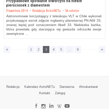
Przypadkowe spotkanie stworzyło na niebie
pierścionek z diamentem
Posted on
9 kwietnia 2014
by
Redakcja AstroNETu
5k odsłon
Astronomowie korzystający z teleskopu VLT w Chile wykonali
przykuwające wzrok zdjęcie mgławicy planetarnej PN A66 33,
znanej lepiej pod oznaczeniem Abell 33. Niebieska bańka,
która powstała gdy starzejąca się gwiazda odrzuciła swoje
zewnętrzne …
1
2
3
4
5
…
9
Redakcja
Kalendarz AstroNETu
Darowizna
Almukantarat
Kontakt
Zaloguj