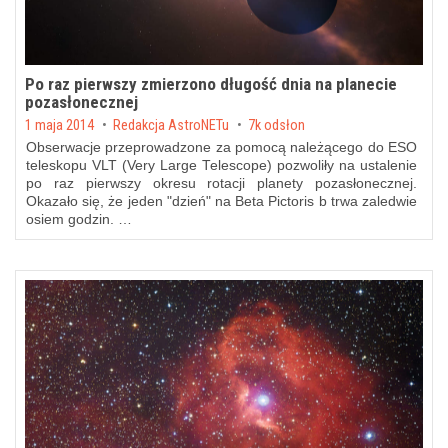
Po raz pierwszy zmierzono długość dnia na planecie
pozasłonecznej
Posted on
1 maja 2014
by
Redakcja AstroNETu
7k odsłon
Obserwacje przeprowadzone za pomocą należącego do ESO
teleskopu VLT (Very Large Telescope) pozwoliły na ustalenie
po raz pierwszy okresu rotacji planety pozasłonecznej.
Okazało się, że jeden "dzień" na Beta Pictoris b trwa zaledwie
osiem godzin. …