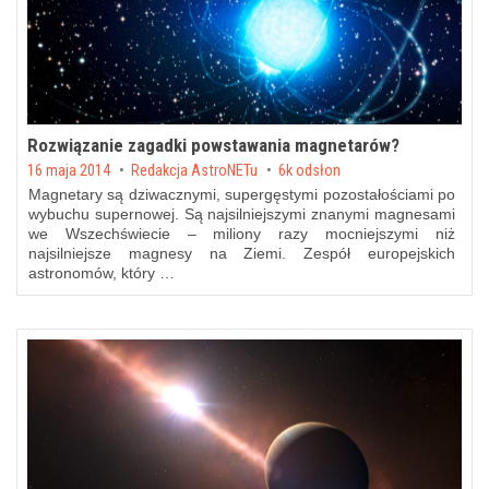
Rozwiązanie zagadki powstawania magnetarów?
Posted on
16 maja 2014
by
Redakcja AstroNETu
6k odsłon
Magnetary są dziwacznymi, supergęstymi pozostałościami po
wybuchu supernowej. Są najsilniejszymi znanymi magnesami
we Wszechświecie – miliony razy mocniejszymi niż
najsilniejsze magnesy na Ziemi. Zespół europejskich
astronomów, który …