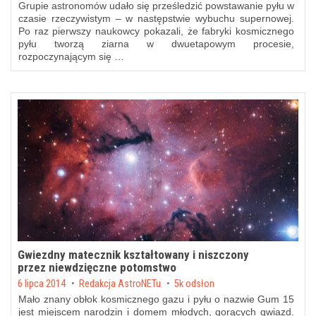
Grupie astronomów udało się prześledzić powstawanie pyłu w
czasie rzeczywistym – w następstwie wybuchu supernowej.
Po raz pierwszy naukowcy pokazali, że fabryki kosmicznego
pyłu tworzą ziarna w dwuetapowym procesie,
rozpoczynającym się …
Gwiezdny matecznik kształtowany i niszczony
przez niewdzięczne potomstwo
Posted on
6 lipca 2014
by
Redakcja AstroNETu
5k odsłon
Mało znany obłok kosmicznego gazu i pyłu o nazwie Gum 15
jest miejscem narodzin i domem młodych, gorących gwiazd.