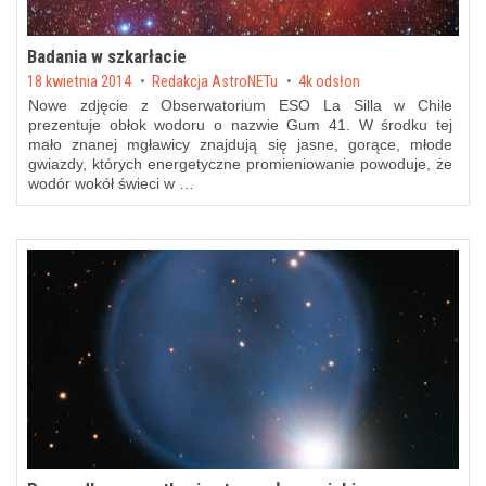
Badania w szkarłacie
Posted on
18 kwietnia 2014
by
Redakcja AstroNETu
4k odsłon
Nowe zdjęcie z Obserwatorium ESO La Silla w Chile
prezentuje obłok wodoru o nazwie Gum 41. W środku tej
mało znanej mgławicy znajdują się jasne, gorące, młode
gwiazdy, których energetyczne promieniowanie powoduje, że
wodór wokół świeci w …