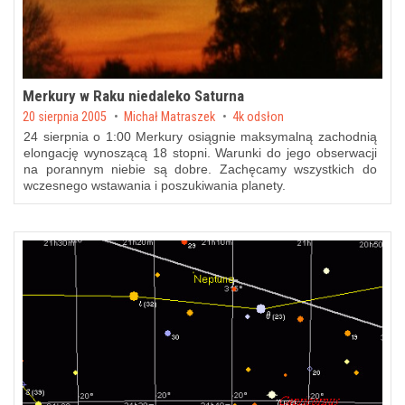
Merkury w Raku niedaleko Saturna
Posted on
20 sierpnia 2005
by
Michał Matraszek
4k odsłon
24 sierpnia o 1:00 Merkury osiągnie maksymalną zachodnią
elongację wynoszącą 18 stopni. Warunki do jego obserwacji
na porannym niebie są dobre. Zachęcamy wszystkich do
wczesnego wstawania i poszukiwania planety.