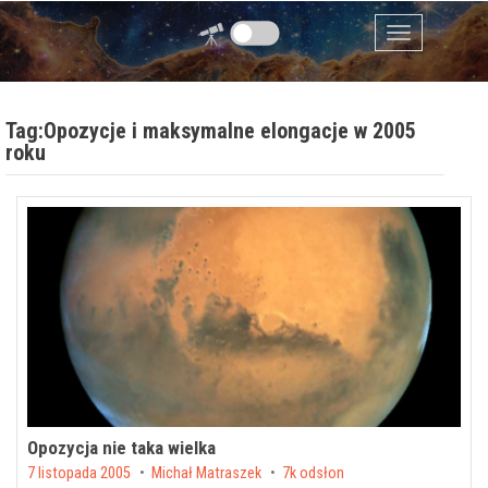
Przejdź do zawartości
Menu
Tag:Opozycje i maksymalne elongacje w 2005
roku
Opozycja nie taka wielka
Posted on
7 listopada 2005
by
Michał Matraszek
7k odsłon