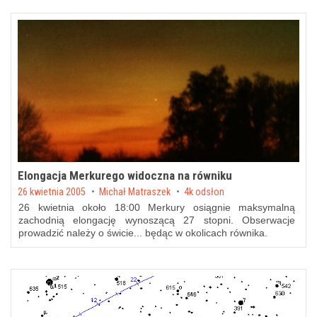
Elongacja Merkurego widoczna na równiku
Posted on
26 kwietnia 2005
by
Michał Matraszek
4k odsłon
26 kwietnia około 18:00 Merkury osiągnie maksymalną
zachodnią elongację wynoszącą 27 stopni. Obserwacje
prowadzić należy o świcie... będąc w okolicach równika.