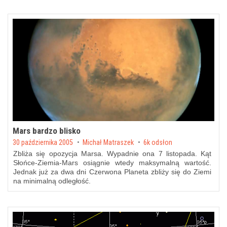
Mars bardzo blisko
Posted on
30 października 2005
by
Michał Matraszek
6k odsłon
Zbliża się opozycja Marsa. Wypadnie ona 7 listopada. Kąt
Słońce-Ziemia-Mars osiągnie wtedy maksymalną wartość.
Jednak już za dwa dni Czerwona Planeta zbliży się do Ziemi
na minimalną odległość.