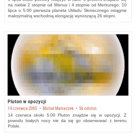
na niebie 2 stopnie od Wenus i 4 stopnie od Merkurego. 10
lipca o 5:00 pierwsza planeta Układu Słonecznego osiągnie
maksymalną wschodnią elongację wynoszącą 26 stopni.
Pluton w opozycji
Posted on
14 czerwca 2005
by
Michał Matraszek
5k odsłon
14 czerwca około 5:00 Pluton znajdzie się w opozycji. Z
powodu białych nocy nie da się go obserwować z terenu
Polski.