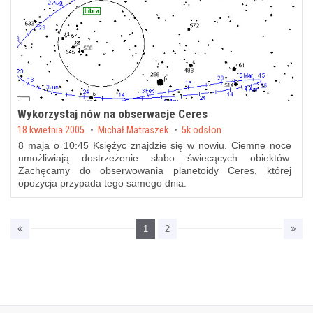
Wykorzystaj nów na obserwacje Ceres
Posted on
18 kwietnia 2005
by
Michał Matraszek
5k odsłon
8 maja o 10:45 Księżyc znajdzie się w nowiu. Ciemne noce
umożliwiają dostrzeżenie słabo świecących obiektów.
Zachęcamy do obserwowania planetoidy Ceres, której
opozycja przypada tego samego dnia.
1
2