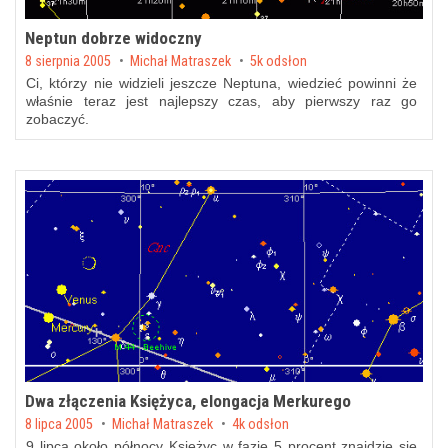
Neptun dobrze widoczny
Posted on
8 sierpnia 2005
by
Michał Matraszek
5k odsłon
Ci, którzy nie widzieli jeszcze Neptuna, wiedzieć powinni że
właśnie teraz jest najlepszy czas, aby pierwszy raz go
zobaczyć.
Dwa złączenia Księżyca, elongacja Merkurego
Posted on
8 lipca 2005
by
Michał Matraszek
4k odsłon
9 lipca około północy Księżyc w fazie 5 procent znajdzie się