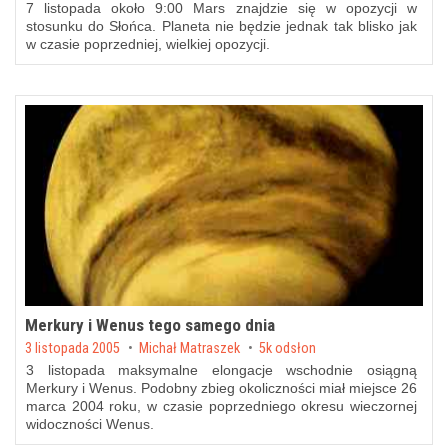
7 listopada około 9:00 Mars znajdzie się w opozycji w
stosunku do Słońca. Planeta nie będzie jednak tak blisko jak
w czasie poprzedniej,
wielkiej
opozycji
.
Merkury i Wenus tego samego dnia
Posted on
3 listopada 2005
by
Michał Matraszek
5k odsłon
3 listopada maksymalne elongacje wschodnie osiągną
Merkury i Wenus. Podobny zbieg okoliczności miał miejsce
26
marca 2004 roku
, w czasie poprzedniego okresu wieczornej
widoczności Wenus.