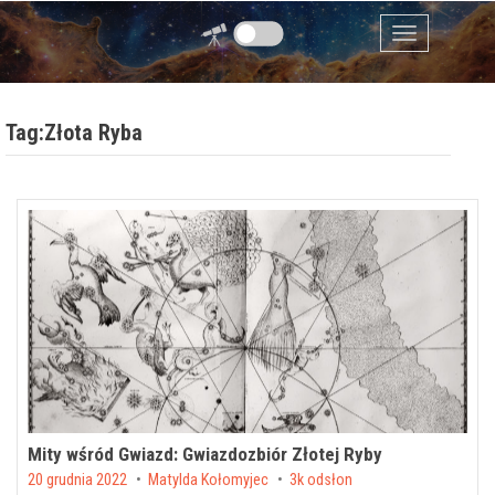
Przejdź do zawartości
Menu
Tag:Złota Ryba
Mity wśród Gwiazd: Gwiazdozbiór Złotej Ryby
Posted on
20 grudnia 2022
by
Matylda Kołomyjec
3k odsłon