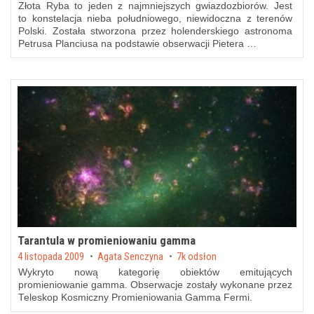
Złota Ryba to jeden z najmniejszych gwiazdozbiorów. Jest
to konstelacja nieba południowego, niewidoczna z terenów
Polski. Została stworzona przez holenderskiego astronoma
Petrusa Planciusa na podstawie obserwacji Pietera …
Tarantula w promieniowaniu gamma
Posted on
4 listopada 2009
by
Agata Senczyna
7k odsłon
Wykryto nową kategorię obiektów emitujących
promieniowanie gamma. Obserwacje zostały wykonane przez
Teleskop Kosmiczny Promieniowania Gamma Fermi.