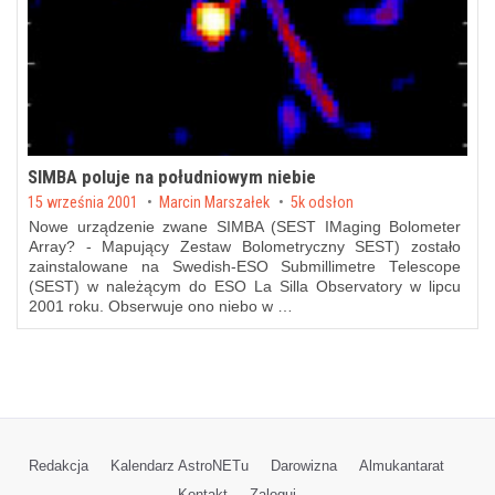
SIMBA poluje na południowym niebie
Posted on
15 września 2001
by
Marcin Marszałek
5k odsłon
Nowe urządzenie zwane SIMBA (SEST IMaging Bolometer
Array? - Mapujący Zestaw Bolometryczny SEST) zostało
zainstalowane na Swedish-ESO Submillimetre Telescope
(SEST) w należącym do ESO La Silla Observatory w lipcu
2001 roku. Obserwuje ono niebo w …
Redakcja
Kalendarz AstroNETu
Darowizna
Almukantarat
Kontakt
Zaloguj