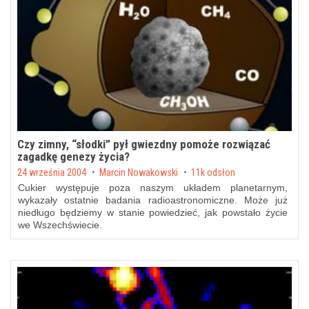
Czy zimny, “słodki” pył gwiezdny pomoże rozwiązać
zagadkę genezy życia?
Posted on
24 września 2004
by
Marcin Nowakowski
11k odsłon
Cukier występuje poza naszym układem planetarnym,
wykazały ostatnie badania radioastronomiczne. Może już
niedługo będziemy w stanie powiedzieć, jak powstało życie
we Wszechświecie.