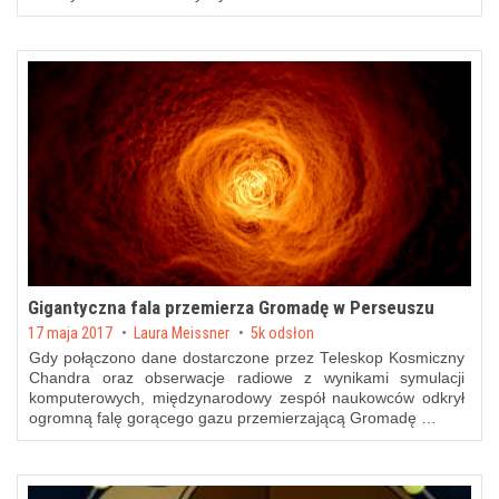
Gigantyczna fala przemierza Gromadę w Perseuszu
Posted on
17 maja 2017
by
Laura Meissner
5k odsłon
Gdy połączono dane dostarczone przez Teleskop Kosmiczny
Chandra oraz obserwacje radiowe z wynikami symulacji
komputerowych, międzynarodowy zespół naukowców odkrył
ogromną falę gorącego gazu przemierzającą Gromadę …