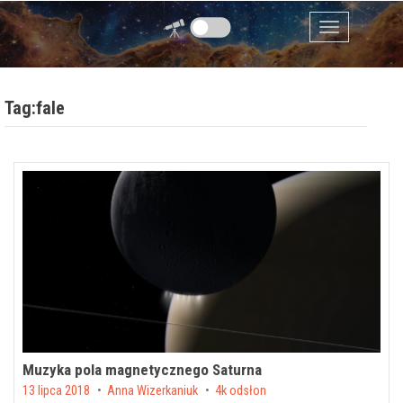
Przejdź do zawartości
Menu
Tag:fale
Muzyka pola magnetycznego Saturna
Posted on
13 lipca 2018
by
Anna Wizerkaniuk
4k odsłon