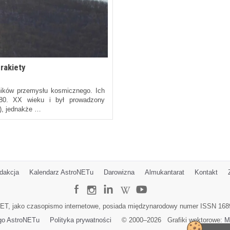
rakiety
ników przemysłu kosmicznego. Ich
 80. XX wieku i był prowadzony
), jednakże …
dakcja
Kalendarz AstroNETu
Darowizna
Almukantarat
Kontakt
ET, jako czasopismo internetowe, posiada międzynarodowy numer ISSN 168
go AstroNETu
Polityka prywatności
© 2000–
2026
Grafiki wektorowe:
M