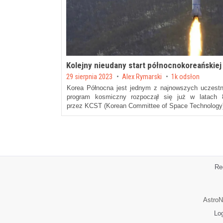
Kolejny nieudany start północnokoreańskiej 
Posted on
29 sierpnia 2023
by
Alex Rymarski
1k odsłon
Korea Północna jest jednym z najnowszych uczest
program kosmiczny rozpoczął się już w latach
przez KCST (Korean Committee of Space Technology
Re
AstroN
Lo