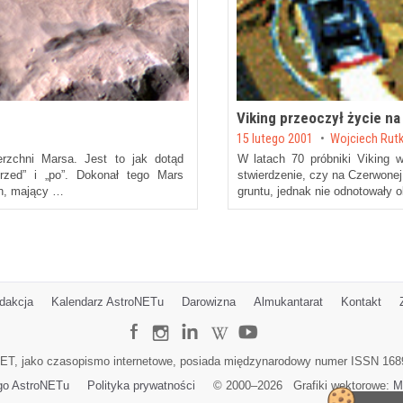
Viking przeoczył życie na
Posted on
15 lutego 2001
by
Wojciech Rut
rzchni Marsa. Jest to jak dotąd
W latach 70 próbniki Viking 
przed” i „po”. Dokonał tego Mars
stwierdzenie, czy na Czerwonej 
en, mający …
gruntu, jednak nie odnotowały 
dakcja
Kalendarz AstroNETu
Darowizna
Almukantarat
Kontakt
ET, jako czasopismo internetowe, posiada międzynarodowy numer ISSN 168
go AstroNETu
Polityka prywatności
© 2000–
2026
Grafiki wektorowe:
M