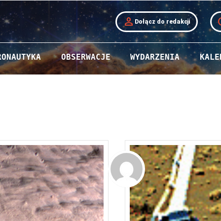
person
t
Dołącz do redakcji
RONAUTYKA
OBSERWACJE
WYDARZENIA
KALE