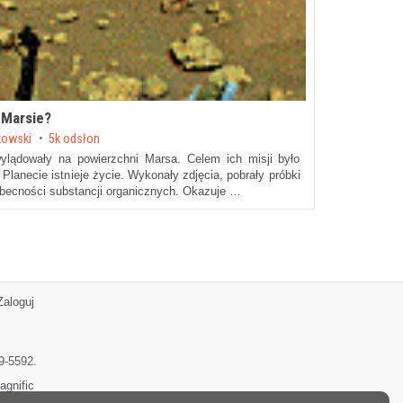
 Marsie?
kowski
5k odsłon
wylądowały na powierzchni Marsa. Celem ich misji było
Planecie istnieje życie. Wykonały zdjęcia, pobrały próbki
obecności substancji organicznych. Okazuje …
Zaloguj
9-5592.
agnific