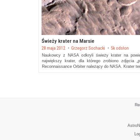
Świeży krater na Marsie
Posted on
28 maja 2012
by
Grzegorz Sochacki
5k odsłon
Naukowcy z NASA odkryli świeży krater na powie
największy krater, dla którego zrobiono zdjęcia „
Reconnaissance Orbiter należący do NASA. Krater t
Re
AstroN
Lo