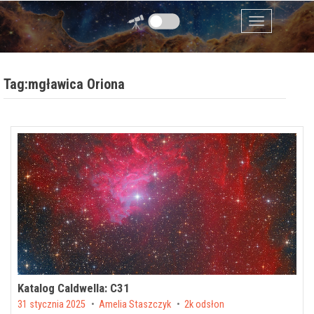
Przejdź do zawartości
Menu
Tag:mgławica Oriona
Katalog Caldwella: C31
Posted on
31 stycznia 2025
by
Amelia Staszczyk
2k odsłon