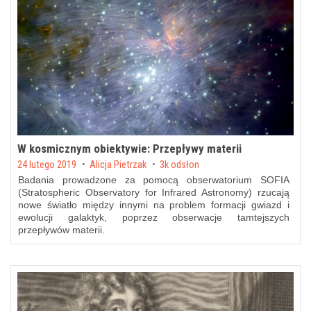
W kosmicznym obiektywie: Przepływy materii
Posted on
24 lutego 2019
by
Alicja Pietrzak
3k odsłon
Badania prowadzone za pomocą obserwatorium SOFIA
(Stratospheric Observatory for Infrared Astronomy) rzucają
nowe światło między innymi na problem formacji gwiazd i
ewolucji galaktyk, poprzez obserwacje tamtejszych
przepływów materii.