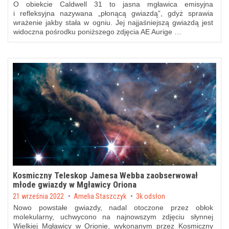
O obiekcie Caldwell 31 to jasna mgławica emisyjna
i refleksyjna nazywana „płonącą gwiazdą”, gdyż sprawia
wrażenie jakby stała w ogniu. Jej najjaśniejszą gwiazdą jest
widoczna pośrodku poniższego zdjęcia AE Aurige …
Kosmiczny Teleskop Jamesa Webba zaobserwował
młode gwiazdy w Mgławicy Oriona
Posted on
21 września 2022
by
Amelia Staszczyk
3k odsłon
Nowo powstałe gwiazdy, nadal otoczone przez obłok
molekularny, uchwycono na najnowszym zdjęciu słynnej
Wielkiej Mgławicy w Orionie, wykonanym przez Kosmiczny