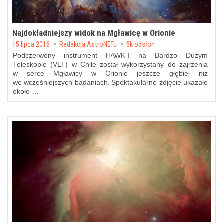
Najdokładniejszy widok na Mgławicę w Orionie
Posted on
15 lipca 2016
by
Redakcja AstroNETu
5k odsłon
Podczerwony instrument HAWK-I na Bardzo Dużym
Teleskopie (VLT) w Chile został wykorzystany do zajrzenia
w serce Mgławicy w Orionie jeszcze głębiej niż
we wcześniejszych badaniach. Spektakularne zdjęcie ukazało
około …