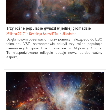
Trzy różne populacje gwiazd w jednej gromadzie
Posted on
28 lipca 2017
by
Redakcja AstroNETu
3k odsłon
Dzięki nowym obserwacjom przy pomocy należącego do ESO
teleskopu VST, astronomowie odkryli trzy różne populacje
niemowlęcych gwiazd w gromadzie w Mgławicy Oriona.
To niespodziewane odkrycie dodaje nowy, bardzo ważny
aspekt, …