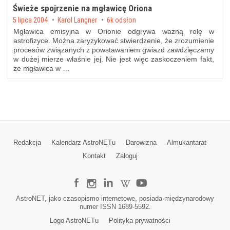
Świeże spojrzenie na mgławicę Oriona
Posted on
5 lipca 2004
by
Karol Langner
6k odsłon
Mgławica emisyjna w Orionie odgrywa ważną rolę w
astrofizyce. Można zaryzykować stwierdzenie, że zrozumienie
procesów związanych z powstawaniem gwiazd zawdzięczamy
w dużej mierze właśnie jej. Nie jest więc zaskoczeniem fakt,
że mgławica w …
Redakcja
Kalendarz AstroNETu
Darowizna
Almukantarat
Kontakt
Zaloguj
AstroNET, jako czasopismo internetowe, posiada międzynarodowy
numer ISSN 1689-5592.
Logo AstroNETu
Polityka prywatności