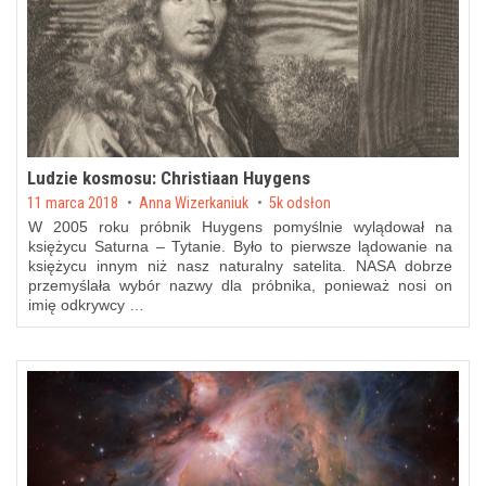
Ludzie kosmosu: Christiaan Huygens
Posted on
11 marca 2018
by
Anna Wizerkaniuk
5k odsłon
W 2005 roku próbnik Huygens pomyślnie wylądował na
księżycu Saturna – Tytanie. Było to pierwsze lądowanie na
księżycu innym niż nasz naturalny satelita. NASA dobrze
przemyślała wybór nazwy dla próbnika, ponieważ nosi on
imię odkrywcy …