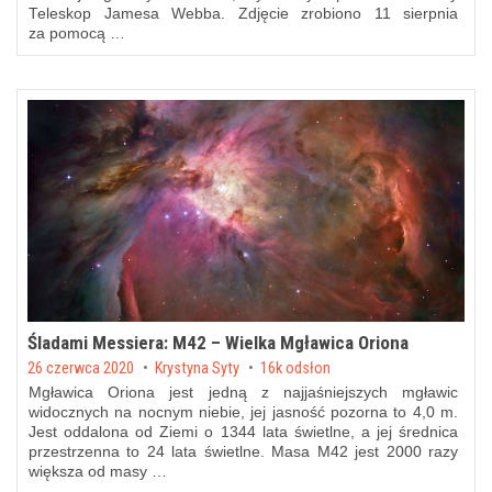
Teleskop Jamesa Webba. Zdjęcie zrobiono 11 sierpnia
za pomocą …
Śladami Messiera: M42 – Wielka Mgławica Oriona
Posted on
26 czerwca 2020
by
Krystyna Syty
16k odsłon
Mgławica Oriona jest jedną z najjaśniejszych mgławic
widocznych na nocnym niebie, jej jasność pozorna to 4,0 m.
Jest oddalona od Ziemi o 1344 lata świetlne, a jej średnica
przestrzenna to 24 lata świetlne. Masa M42 jest 2000 razy
większa od masy …