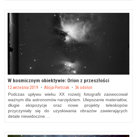
W kosmicznym obiektywie: Orion z przeszłości
Posted on
12 września 2019
by
Alicja Pietrzak
3k odsłon
Podczas upływu wieku XX rozwój fotografii zaowocował
ważnym dla astronomów narzędziem. Ulepszanie materiałów,
długie ekspozycje oraz nowe projekty teleskopów
przyczyniały się do uzyskiwania obrazów zawierających
detale niewidoczne …