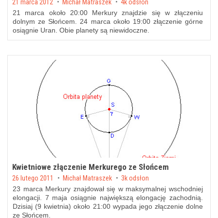
Posted on
21 marca 2012
by
Michał Matraszek
4k odsłon
21 marca około 20:00 Merkury znajdzie się w złączeniu
dolnym ze Słońcem. 24 marca około 19:00 złączenie górne
osiągnie Uran. Obie planety są niewidoczne.
Kwietniowe złączenie Merkurego ze Słońcem
Posted on
26 lutego 2011
by
Michał Matraszek
3k odsłon
23 marca Merkury znajdował się w maksymalnej wschodniej
elongacji. 7 maja osiągnie największą elongację zachodnią.
Dzisiaj (9 kwietnia) około 21:00 wypada jego złączenie dolne
ze Słońcem.