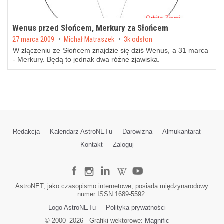
Wenus przed Słońcem, Merkury za Słońcem
Posted on
27 marca 2009
by
Michał Matraszek
3k odsłon
W złączeniu ze Słońcem znajdzie się dziś Wenus, a 31 marca
- Merkury. Będą to jednak dwa różne zjawiska.
Redakcja
Kalendarz AstroNETu
Darowizna
Almukantarat
Kontakt
Zaloguj
AstroNET, jako czasopismo internetowe, posiada międzynarodowy
numer ISSN 1689-5592.
Logo AstroNETu
Polityka prywatności
© 2000–
2026
Grafiki wektorowe:
Magnific