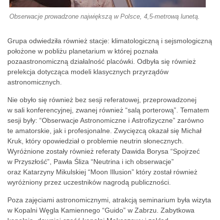
Obserwacje prowadzone największą w Polsce, 4,5-metrową lunetą.
Grupa odwiedziła również stacje: klimatologiczną i sejsmologiczną
położone w pobliżu planetarium w której poznała
pozaastronomiczną działalność placówki. Odbyła się również
prelekcja dotycząca modeli klasycznych przyrządów
astronomicznych.
Nie obyło się również bez sesji referatowej, przeprowadzonej
w sali konferencyjnej, zwanej również “salą porterową”. Tematem
sesji były: “Obserwacje Astronomiczne i Astrofizyczne” zarówno
te amatorskie, jak i profesjonalne. Zwycięzcą okazał się Michał
Kruk, który opowiedział o problemie neutrin słonecznych.
Wyróżnione zostały również referaty Dawida Borysa “Spojrzeć
w Przyszłość”, Pawła Śliza “Neutrina i ich obserwacje”
oraz Katarzyny Mikulskiej “Moon Illusion” który został również
wyróżniony przez uczestników nagrodą publiczności.
Poza zajęciami astronomicznymi, atrakcją seminarium była wizyta
w Kopalni Węgla Kamiennego “Guido” w Zabrzu. Zabytkowa