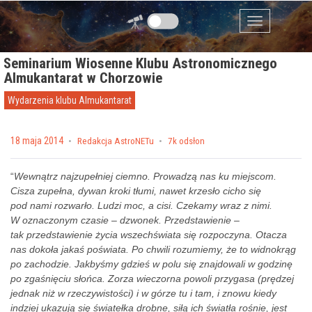
Przejdź do zawartości
Menu
Seminarium Wiosenne Klubu Astronomicznego
Almukantarat w Chorzowie
Wydarzenia klubu Almukantarat
Posted on
18 maja 2014
by
Redakcja AstroNETu
7k odsłon
“
Wewnątrz najzupełniej ciemno. Prowadzą nas ku miejscom.
Cisza zupełna, dywan kroki tłumi, nawet krzesło cicho się
pod nami rozwarło. Ludzi moc, a cisi. Czekamy wraz z nimi.
W oznaczonym czasie – dzwonek. Przedstawienie –
tak przedstawienie życia wszechświata się rozpoczyna. Otacza
nas dokoła jakaś poświata. Po chwili rozumiemy, że to widnokrąg
po zachodzie. Jakbyśmy gdzieś w polu się znajdowali w godzinę
po zgaśnięciu słońca. Zorza wieczorna powoli przygasa (prędzej
jednak niż w rzeczywistości) i w górze tu i tam, i znowu kiedy
indziej ukazują się światełka drobne, siłą ich światła rośnie, jest