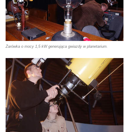
Żarówka o mocy 1,5 kW generująca gwiazdy w planetarium.