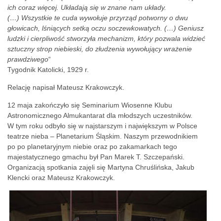
ich coraz więcej. Układają się w znane nam układy.
(…) Wszystkie te cuda wywołuje przyrząd potworny o dwu
głowicach, lśniących setką oczu soczewkowatych. (…) Geniusz
ludzki i cierpliwość stworzyła mechanizm, który pozwala widzieć
sztuczny strop niebieski, do złudzenia wywołujący wrażenie
prawdziwego
“
Tygodnik Katolicki, 1929 r.
Relację napisał Mateusz Krakowczyk.
12 maja zakończyło się Seminarium Wiosenne Klubu
Astronomicznego Almukantarat dla młodszych uczestników.
W tym roku odbyło się w najstarszym i największym w Polsce
teatrze nieba – Planetarium Śląskim. Naszym przewodnikiem
po po planetaryjnym niebie oraz po zakamarkach tego
majestatycznego gmachu był Pan Marek T. Szczepański.
Organizacją spotkania zajęli się Martyna Chruślińska, Jakub
Klencki oraz Mateusz Krakowczyk.