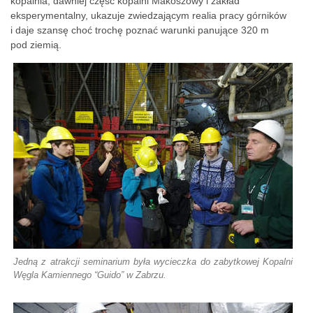
kopalnia, dawniej część kopalni Makoszowy i zakład
eksperymentalny, ukazuje zwiedzającym realia pracy górników
i daje szansę choć trochę poznać warunki panujące 320 m
pod ziemią.
Jedną z atrakcji seminarium była wycieczka do zabytkowej Kopalni
Węgla Kamiennego “Guido” w Zabrzu.