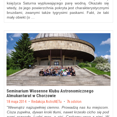
księżyca Saturna wypluwającego parę wodną. Okazało się
wtedy, że jego powierzchnia pokryta jest charakterystycznymi
bruzdami, zwanymi także tygrysimi paskami. Fakt, że taki
mały obiekt (o …
Seminarium Wiosenne Klubu Astronomicznego
Almukantarat w Chorzowie
Posted on
18 maja 2014
by
Redakcja AstroNETu
7k odsłon
"
Wewnątrz najzupełniej ciemno. Prowadzą nas ku miejscom.
Cisza zupełna, dywan kroki tłumi, nawet krzesło cicho się pod
nami rozwarło. Ludzi moc, a cisi. Czekamy wraz z nimi. W