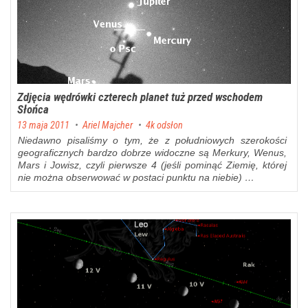
Zdjęcia wędrówki czterech planet tuż przed wschodem
Słońca
Posted on
13 maja 2011
by
Ariel Majcher
4k odsłon
Niedawno
pisaliśmy o tym, że z południowych szerokości
geograficznych bardzo dobrze widoczne są Merkury, Wenus,
Mars i Jowisz, czyli pierwsze 4 (jeśli pominąć Ziemię, której
nie można obserwować w postaci punktu na niebie) …