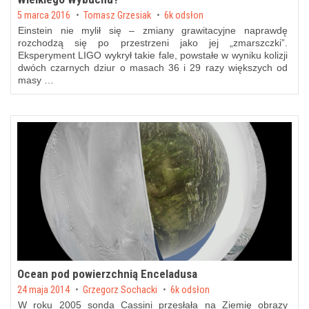
Posted on
5 marca 2016
by
Tomasz Grzesiak
6k odsłon
Einstein nie mylił się – zmiany grawitacyjne naprawdę
rozchodzą się po przestrzeni jako jej „zmarszczki”.
Eksperyment LIGO wykrył takie fale, powstałe w wyniku kolizji
dwóch czarnych dziur o masach 36 i 29 razy większych od
masy …
Ocean pod powierzchnią Enceladusa
Posted on
24 maja 2014
by
Grzegorz Sochacki
6k odsłon
W roku 2005 sonda Cassini przesłała na Ziemię obrazy