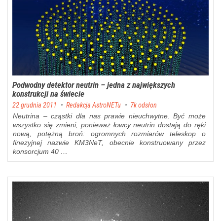
Podwodny detektor neutrin – jedna z największych
konstrukcji na świecie
Posted on
22 grudnia 2011
by
Redakcja AstroNETu
7k odsłon
Neutrina – cząstki dla nas prawie nieuchwytne. Być może
wszystko się zmieni, ponieważ łowcy neutrin dostają do ręki
nową, potężną broń: ogromnych rozmiarów teleskop o
finezyjnej nazwie KM3NeT, obecnie konstruowany przez
konsorcjum 40 …