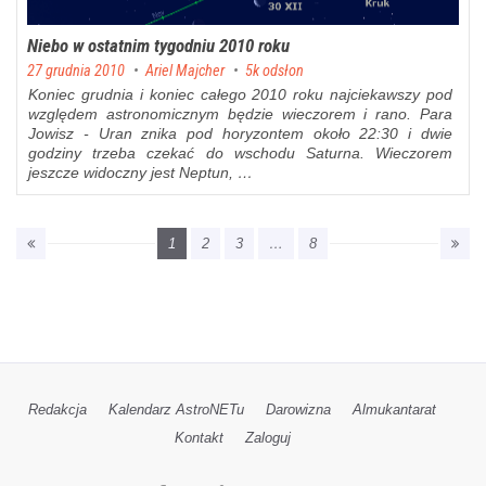
Niebo w ostatnim tygodniu 2010 roku
Posted on
27 grudnia 2010
by
Ariel Majcher
5k odsłon
Koniec grudnia i koniec całego 2010 roku najciekawszy pod
względem astronomicznym będzie wieczorem i rano. Para
Jowisz - Uran znika pod horyzontem około 22:30 i dwie
godziny trzeba czekać do wschodu Saturna. Wieczorem
jeszcze widoczny jest Neptun, …
1
2
3
…
8
Redakcja
Kalendarz AstroNETu
Darowizna
Almukantarat
Kontakt
Zaloguj