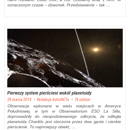
oznaczonym czasie – dzwonek. Przedstawienie – tak …
Pierwszy system pierścieni wokół planetoidy
Posted on
28 marca 2014
by
Redakcja AstroNETu
7k odsłon
Obserwacje wykonane w wielu miejscach w Ameryce
Południowej, w tym w Obserwatorium ESO La Silla,
doprowadziły do niespodziewanego odkrycia, że odległa
planetoida Chariklo jest otoczona przez dwa gęste i cienkie
pierścienie. To najmniejszy obiekt, …