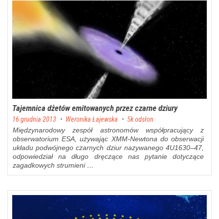
Tajemnica dżetów emitowanych przez czarne dziury
Posted on
16 grudnia 2013
by
Weronika Łajewska
5k odsłon
Międzynarodowy zespół astronomów współpracujący z
obserwatorium ESA, używając XMM-Newtona do obserwacji
układu podwójnego czarnych dziur nazywanego 4U1630–47,
odpowiedział na długo dręczące nas pytanie dotyczące
zagadkowych strumieni …