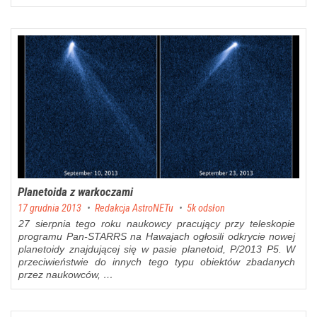
Planetoida z warkoczami
Posted on
17 grudnia 2013
by
Redakcja AstroNETu
5k odsłon
27 sierpnia tego roku naukowcy pracujący przy teleskopie
programu Pan-STARRS na Hawajach ogłosili odkrycie nowej
planetoidy znajdującej się w pasie planetoid, P/2013 P5. W
przeciwieństwie do innych tego typu obiektów zbadanych
przez naukowców, …