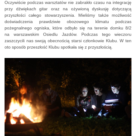
Oczywiście podczas warsztatów nie zabrakło czasu na integrację
przy dźwiękach gitar oraz na ożywioną dyskusję dotyczącą
przyszłości całego stowarzyszenia. Mieliśmy także możliwość
doświadczenia prawdziwie obozowego klimatu podczas
pożegnalnego ogniska, które odbyło się na terenie domku 8/2
na warszawskim Osiedlu Jazdów. Podczas tego wieczoru
zaszczycili nas swoją obecnością starsi członkowie Klubu. W ten
oto sposób przeszłość Klubu spotkała się z przyszłością.