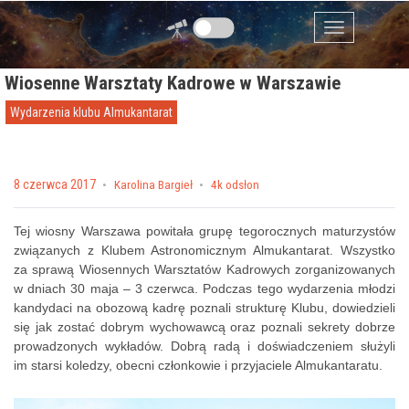
Przejdź do zawartości
Menu
Wiosenne Warsztaty Kadrowe w Warszawie
Wydarzenia klubu Almukantarat
Posted on
8 czerwca 2017
by
Karolina Bargieł
4k odsłon
Tej wiosny Warszawa powitała grupę tegorocznych maturzystów
związanych z Klubem Astronomicznym Almukantarat. Wszystko
za sprawą Wiosennych Warsztatów Kadrowych zorganizowanych
w dniach 30 maja – 3 czerwca. Podczas tego wydarzenia młodzi
kandydaci na obozową kadrę poznali strukturę Klubu, dowiedzieli
się jak zostać dobrym wychowawcą oraz poznali sekrety dobrze
prowadzonych wykładów. Dobrą radą i doświadczeniem służyli
im starsi koledzy, obecni członkowie i przyjaciele Almukantaratu.